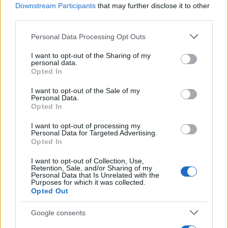
Downstream Participants
that may further disclose it to other
third parties.
NECROLOGIE
Please note that this website/app uses one or more Google
Personal Data Processing Opt Outs
services and may gather and store information including but
not limited to your visit or usage behaviour. You may click to
I want to opt-out of the Sharing of my
Mario Malu
personal data.
grant or deny consent to Google and its third-party tags to
Opted In
use your data for below specified purposes in below Google
consent section.
I want to opt-out of the Sale of my
Personal Data.
Paolo Pinna
Opted In
I want to opt-out of processing my
Personal Data for Targeted Advertising.
Opted In
Martina Agostina Diturco
I want to opt-out of Collection, Use,
Retention, Sale, and/or Sharing of my
Personal Data that Is Unrelated with the
Purposes for which it was collected.
I nostri cari
Opted Out
Google consents