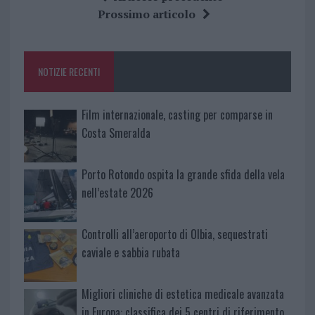
b
te
re
s
re
Prossimo articolo
o
r
st
A
o
p
NOTIZIE RECENTI
k
p
Film internazionale, casting per comparse in
Costa Smeralda
Porto Rotondo ospita la grande sfida della vela
nell’estate 2026
Controlli all’aeroporto di Olbia, sequestrati
caviale e sabbia rubata
Migliori cliniche di estetica medicale avanzata
in Europa: classifica dei 5 centri di riferimento