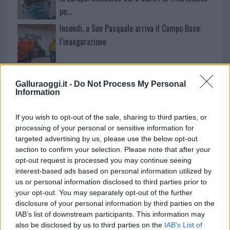
pe…
Incendi, a San Pasquale arriva il Campo Base:
l’inaugurazione
Andrea Mura conquista Palau: grande
partecipazione per il suo racconto
Galluraoggi.it -
Do Not Process My Personal
Information
Calangianus, allarme sul centro accoglienza
If you wish to opt-out of the sale, sharing to third parties, or
minori, Albieri: “Episodi gravissimi”
processing of your personal or sensitive information for
targeted advertising by us, please use the below opt-out
section to confirm your selection. Please note that after your
opt-out request is processed you may continue seeing
interest-based ads based on personal information utilized by
us or personal information disclosed to third parties prior to
your opt-out. You may separately opt-out of the further
disclosure of your personal information by third parties on the
IAB’s list of downstream participants. This information may
also be disclosed by us to third parties on the
IAB’s List of