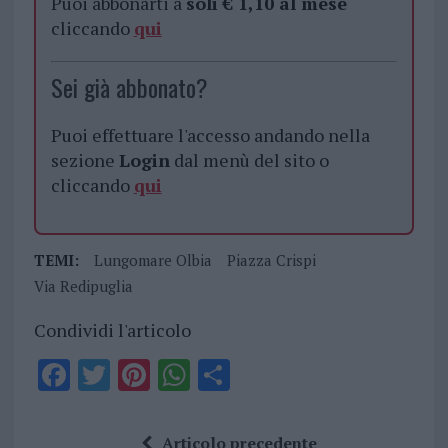
Puoi abbonarti a
soli € 1,10 al mese
cliccando
qui
Sei già abbonato?
Puoi effettuare l'accesso andando nella
sezione
Login
dal menù del sito o
cliccando
qui
TEMI:
Lungomare Olbia
Piazza Crispi
Via Redipuglia
Condividi l'articolo
F
T
Pi
W
S
a
w
n
h
h
ce
it
te
at
a
Articolo precedente