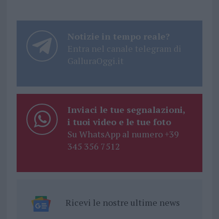
Notizie in tempo reale?
Entra nel canale telegram di
GalluraOggi.it
Inviaci le tue segnalazioni,
i tuoi video e le tue foto
Su WhatsApp al numero +39
345 356 7512
Ricevi le nostre ultime news