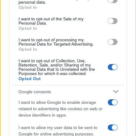
personal data.
Incidente a Baia Sardinia, scontro tra auto e
grant or deny consent to Google and its third-party tags to
Opted In
use your data for below specified purposes in below Google
moto: un ferito
consent section.
I want to opt-out of the Sale of my
Personal Data.
Opted In
Olbia, le previsioni meteo per lunedì 10 agosto
2026
I want to opt-out of processing my
Personal Data for Targeted Advertising.
Opted In
Le ultime offerte di lavoro a Olbia e in Gallura
I want to opt-out of Collection, Use,
Retention, Sale, and/or Sharing of my
Personal Data that Is Unrelated with the
Purposes for which it was collected.
Opted Out
Cumuli di rifiuti a Santa Teresa Gallura, la
segnalazione dei residenti
Google consents
I want to allow Google to enable storage
Incendi in Gallura, devastati un chiosco e due
related to advertising like cookies on web or
furgoni: le indagini
device identifiers in apps.
I want to allow my user data to be sent to
Cannigione celebra la cultura gallurese con il
Google for online advertising purposes.