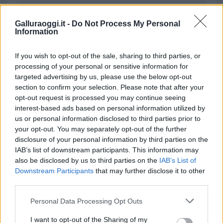
da
Google News
Galluraoggi.it -
Do Not Process My Personal
Information
Condividi l'articolo
If you wish to opt-out of the sale, sharing to third parties, or
F
T
Pi
W
S
processing of your personal or sensitive information for
targeted advertising by us, please use the below opt-out
a
w
n
h
h
section to confirm your selection. Please note that after your
ce
it
te
at
a
opt-out request is processed you may continue seeing
Articolo precedente
interest-based ads based on personal information utilized by
b
te
re
s
re
Prossimo articolo
us or personal information disclosed to third parties prior to
o
r
st
A
your opt-out. You may separately opt-out of the further
disclosure of your personal information by third parties on the
o
p
IAB’s list of downstream participants. This information may
NOTIZIE RECENTI
k
p
also be disclosed by us to third parties on the
IAB’s List of
Downstream Participants
that may further disclose it to other
third parties.
Auto finisce contro un muretto, un ferito ad
Please note that this website/app uses one or more Google
Arzachena
Personal Data Processing Opt Outs
services and may gather and store information including but
not limited to your visit or usage behaviour. You may click to
I want to opt-out of the Sharing of my