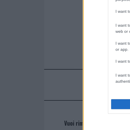
k
p
I want 
I want t
web or d
I want t
or app.
I want t
I want t
authenti
Vuoi rimanere sempre agg