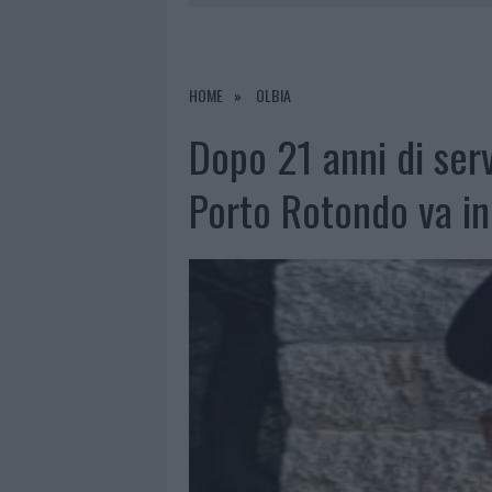
7 AGOSTO 2026
|
PORTO ROTONDO OSPITA LA GRAN
7 AGOSTO 2026
|
RAID NELLE CAMPAGNE DI BERCHI
7 AGOSTO 2026
|
MONTE PINO, VIA I CANCELLI DE
HOME
OLBIA
7 AGOSTO 2026
|
NUOVI STALLI RESIDENTI A PALA
Dopo 21 anni di servi
Porto Rotondo va i