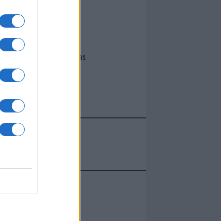
I nostri cari
Giovannimaria Cabras