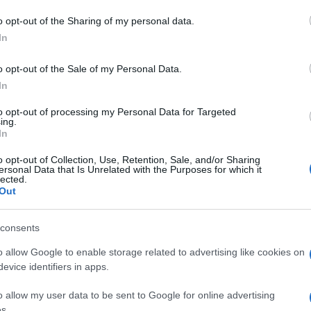
o opt-out of the Sharing of my personal data.
In
do nella sezione
Login
dal menù del sito o
o opt-out of the Sale of my Personal Data.
In
resciallo Pala
Maresciallo Porto Rotondo
to opt-out of processing my Personal Data for Targeted
ing.
In
o opt-out of Collection, Use, Retention, Sale, and/or Sharing
ersonal Data that Is Unrelated with the Purposes for which it
lected.
Out
consents
dente
Prossimo articolo
o allow Google to enable storage related to advertising like cookies on
evice identifiers in apps.
o allow my user data to be sent to Google for online advertising
s.