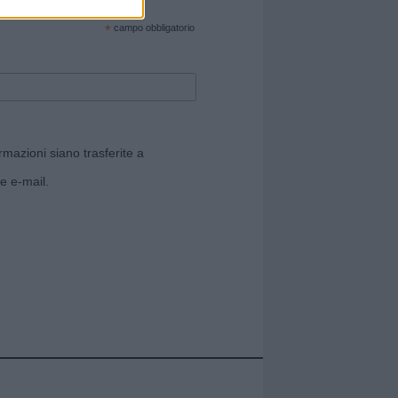
cate sul sito web!
*
campo obbligatorio
rmazioni siano trasferite a
e e-mail.