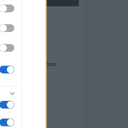
Mario Malu
Paolo Pinna
Martina Agostina Diturco
I nostri cari
I nostri cari