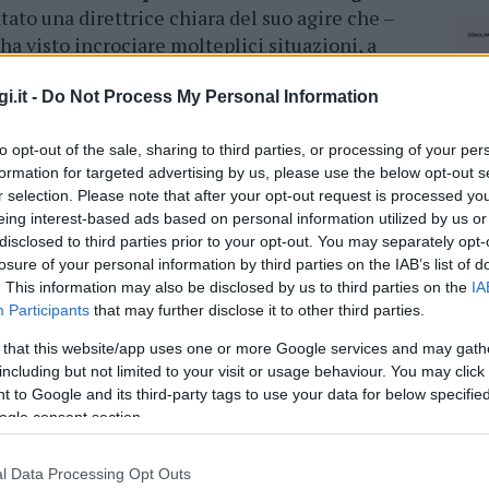
tato una direttrice chiara del suo agire che –
’ha visto incrociare molteplici situazioni, a
i vista operativo che umano, per una realtà
è da sempre meta privilegiata di grandi
i.it -
Do Not Process My Personal Information
ed economico italiano e internazionale
”.
to opt-out of the sale, sharing to third parties, or processing of your per
gianti, il maresciallo Pala si porta così nel
formation for targeted advertising by us, please use the below opt-out s
r selection. Please note that after your opt-out request is processed y
ndo
all’interno di uno dei luoghi belli della
eing interest-based ads based on personal information utilized by us or
i ringraziarlo, anche a nome di tutti i
disclosed to third parties prior to your opt-out. You may separately opt-
grande lavoro svolto e per la collaborazione
losure of your personal information by third parties on the IAB’s list of
pporti tra il Consorzio e l’arma dei
. This information may also be disclosed by us to third parties on the
IA
Participants
that may further disclose it to other third parties.
 that this website/app uses one or more Google services and may gath
including but not limited to your visit or usage behaviour. You may click 
azionali?
 to Google and its third-party tags to use your data for below specifi
ogle consent section.
 mese
cliccando
qui
l Data Processing Opt Outs
NEC