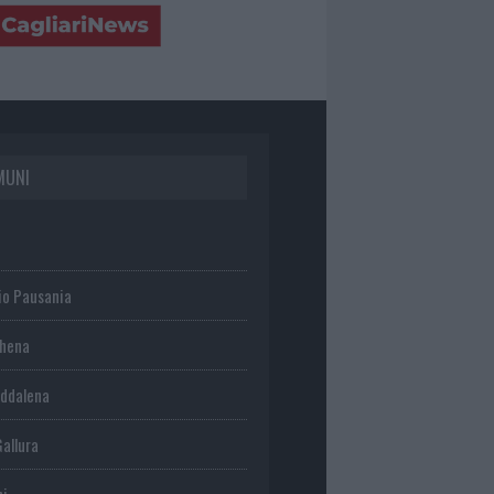
MUNI
io Pausania
chena
ddalena
Gallura