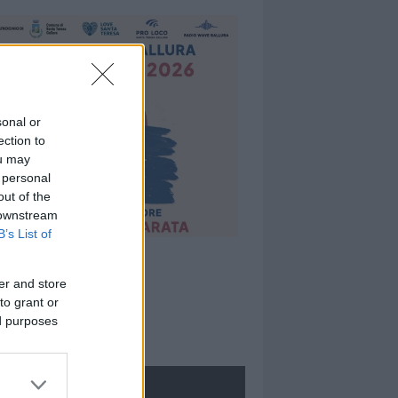
sonal or
ection to
ou may
 personal
out of the
 downstream
B’s List of
er and store
to grant or
ed purposes
ROLOGIE