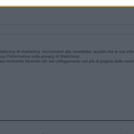
ggi e ricevi le nostre email periodiche contenenti le ultime notizie pubbli
aforma di marketing. Iscrivendoti alla newsletter accetti che le tue info
qui l'informativa sulla privacy di Mailchimp
.
siasi momento facendo clic sul collegamento nel piè di pagina delle nostr