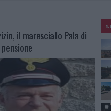
DE SFIDA DELLA VELA NELL’ESTATE 2026
DDA, RISCHIO PER LA RETE ELETTRICA
L CANTIERE: LA GALLURA RITROVA LA STRADA
NOT
U, IL COMUNE COMPLETA L’ITER
zio, il maresciallo Pala di
n pensione