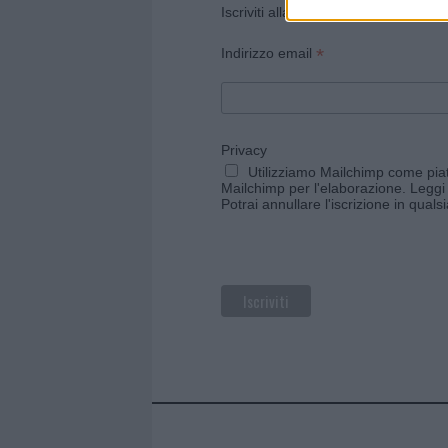
Iscriviti alla newsletter di Gallura O
*
Indirizzo email
Privacy
Utilizziamo Mailchimp come piatt
Mailchimp per l'elaborazione.
Leggi 
Potrai annullare l'iscrizione in qual