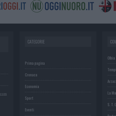
CATEGORIE
CO
Olbia
Prima pagina
Temp
Cronaca
Arza
Economia
La Ma
.com
Sport
S. T. 
Eventi