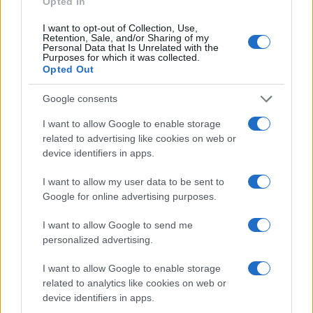
k
p
Opted In
I want to opt-out of Collection, Use,
Retention, Sale, and/or Sharing of my
Le previsioni meteo per il weekend a Olbia e in
Personal Data that Is Unrelated with the
Gallura
Purposes for which it was collected.
Opted Out
Michelle Hunziker in Gallura, bella anche dal
Google consents
vivo: un amico vip svela come fa
I want to allow Google to enable storage
related to advertising like cookies on web or
device identifiers in apps.
Calangianus, dopo le polemiche il centro
accoglienza minori chiude
I want to allow my user data to be sent to
Google for online advertising purposes.
Olbia, divieto di sosta contro spaccio e degrado:
I want to allow Google to send me
esplode la protesta
personalized advertising.
I want to allow Google to enable storage
Pausa caffè impeccabile: come scegliere la
related to analytics like cookies on web or
soluzione ideale per la casa e l’ufficio
device identifiers in apps.