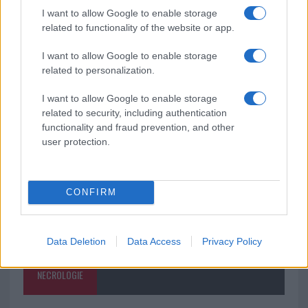
I want to allow Google to enable storage
Monte Pino, la fine di un lungo dolore: storia e
related to functionality of the website or app.
rinascita della strada che segnò la Gallura
I want to allow Google to enable storage
related to personalization.
Raid nelle campagne di Berchidda, rischio per
la rete elettrica
I want to allow Google to enable storage
related to security, including authentication
functionality and fraud prevention, and other
user protection.
CONFIRM
Data Deletion
Data Access
Privacy Policy
NECROLOGIE