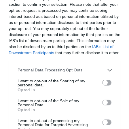
section to confirm your selection. Please note that after your
opt-out request is processed you may continue seeing
interest-based ads based on personal information utilized by
us or personal information disclosed to third parties prior to
Ricevi le nostre ultime news
your opt-out. You may separately opt-out of the further
disclosure of your personal information by third parties on the
IAB’s list of downstream participants. This information may
da
Google News
also be disclosed by us to third parties on the
IAB’s List of
Downstream Participants
that may further disclose it to other
third parties.
Condividi l'articolo
Please note that this website/app uses one or more Google
Personal Data Processing Opt Outs
F
T
Pi
W
S
services and may gather and store information including but
not limited to your visit or usage behaviour. You may click to
I want to opt-out of the Sharing of my
a
w
n
h
h
personal data.
grant or deny consent to Google and its third-party tags to
Opted In
ce
it
te
at
a
use your data for below specified purposes in below Google
Articolo precedente
consent section.
I want to opt-out of the Sale of my
b
te
re
s
re
Prossimo articolo
Personal Data.
Opted In
o
r
st
A
o
p
I want to opt-out of processing my
Personal Data for Targeted Advertising.
NOTIZIE RECENTI