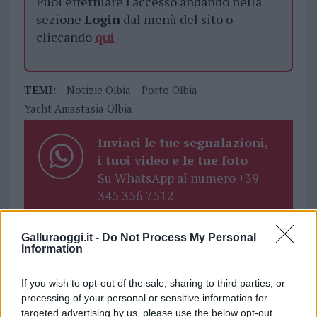
Puoi effettuare l'accesso andando nella
sezione
Login
dal menù del sito o
cliccando
qui
TEMI:
Notizie Olbia
Porto Olbia
Yacht Amastasia Olbia
Inviaci le tue segnalazioni,
i tuoi video e le tue foto
Su WhatsApp al numero +39
345 356 7512
Galluraoggi.it -
Do Not Process My Personal
Information
Notizie in tempo reale?
Entra nel canale telegram di
If you wish to opt-out of the sale, sharing to third parties, or
processing of your personal or sensitive information for
GalluraOggi.it
targeted advertising by us, please use the below opt-out