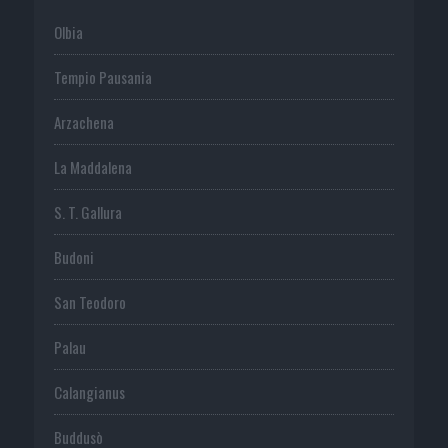
Olbia
Tempio Pausania
Arzachena
La Maddalena
S. T. Gallura
Budoni
San Teodoro
Palau
Calangianus
Buddusò