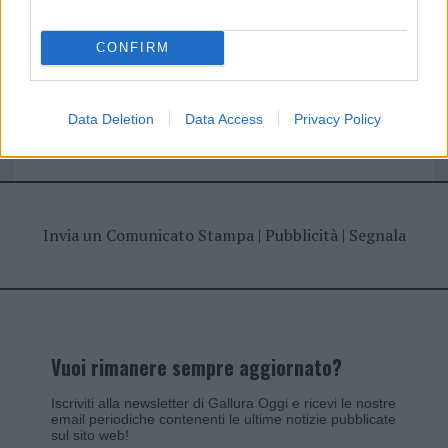
CONFIRM
Giovannimaria Cabras
Data Deletion
Data Access
Privacy Policy
Invia un Comunicato Stampa
|
Pubblicità
|
Segnala
Vuoi rimanere sempre aggiornato?
Iscriviti alla newsletter di Gallura Oggi e ricevi le nostre
email periodiche contenenti le ultime notizie pubblicate
sul sito web!