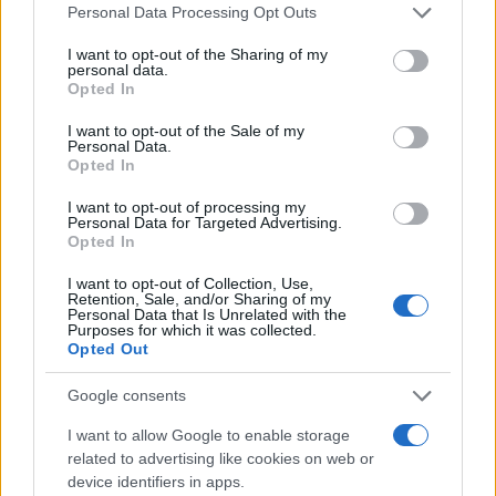
Please note that this website/app uses one or more Google
Personal Data Processing Opt Outs
Turiste si perdono a Tavolara: salvate dai vigili
services and may gather and store information including but
del fuoco
not limited to your visit or usage behaviour. You may click to
I want to opt-out of the Sharing of my
personal data.
grant or deny consent to Google and its third-party tags to
Opted In
use your data for below specified purposes in below Google
Meteo Olbia 6 agosto, migliora il tempo in
consent section.
I want to opt-out of the Sale of my
Gallura
Personal Data.
Opted In
I want to opt-out of processing my
Personal Data for Targeted Advertising.
Opted In
I want to opt-out of Collection, Use,
Retention, Sale, and/or Sharing of my
Personal Data that Is Unrelated with the
Purposes for which it was collected.
Opted Out
Google consents
NECROLOGIE
I want to allow Google to enable storage
related to advertising like cookies on web or
device identifiers in apps.
Mario Malu