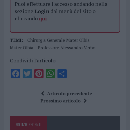
Puoi effettuare l'accesso andando nella
sezione
Login
dal menù del sito o
cliccando
qui
TEMI:
Chirurgia Generale Mater Olbia
Mater Olbia
Professore Alessandro Verbo
Condividi l'articolo
F
T
Pi
W
S
a
w
n
h
h
ce
it
te
at
a
Articolo precedente
b
te
re
s
re
Prossimo articolo
o
r
st
A
o
p
NOTIZIE RECENTI
k
p