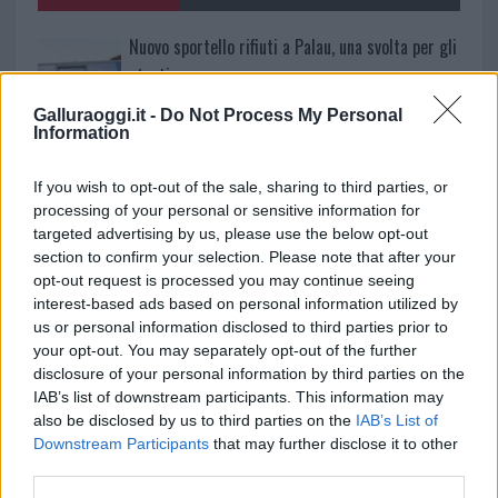
Nuovo sportello rifiuti a Palau, una svolta per gli
utenti
Galluraoggi.it -
Do Not Process My Personal
Information
Migliori agenzie per l’Attestazione SOA in Italia:
lista delle 4 realtà più efficienti nella g…
If you wish to opt-out of the sale, sharing to third parties, or
processing of your personal or sensitive information for
“Sul filo del discorso”: sold out ad Olbia per il
targeted advertising by us, please use the below opt-out
section to confirm your selection. Please note that after your
reading su Atzeni
opt-out request is processed you may continue seeing
interest-based ads based on personal information utilized by
La Maddalena, festa per i 30 anni del Diving
us or personal information disclosed to third parties prior to
your opt-out. You may separately opt-out of the further
center di Tegge
disclosure of your personal information by third parties on the
IAB’s list of downstream participants. This information may
Esce di strada con l’auto ad Arzachena: ferito il
also be disclosed by us to third parties on the
IAB’s List of
Downstream Participants
that may further disclose it to other
conducente
third parties.