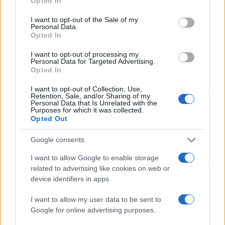
Opted In
use your data for below specified purposes in below Google
consent section.
I want to opt-out of the Sale of my
Condividi l'articolo
Personal Data.
Opted In
F
T
Pi
W
S
I want to opt-out of processing my
a
w
n
h
h
Personal Data for Targeted Advertising.
Opted In
ce
it
te
at
a
Articolo precedente
I want to opt-out of Collection, Use,
b
te
re
s
re
Prossimo articolo
Retention, Sale, and/or Sharing of my
Personal Data that Is Unrelated with the
o
r
st
A
Purposes for which it was collected.
Opted Out
o
p
NOTIZIE RECENTI
k
p
Google consents
I want to allow Google to enable storage
Incidente sulla strada provinciale ad Arzachena,
related to advertising like cookies on web or
un ferito
device identifiers in apps.
I want to allow my user data to be sent to
Sangue, musica e solidarietà con Avis Olbia al
Google for online advertising purposes.
Delta Center