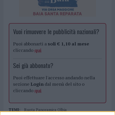
Vuoi rimuovere le pubblicità nazionali?
Puoi abbonarti a
soli € 1,10 al mese
cliccando
qui
Sei già abbonato?
Puoi effettuare l'accesso andando nella
sezione
Login
dal menù del sito o
cliccando
qui
TEMI:
Ruota Panoramica Olbia