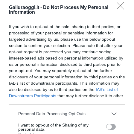
Inviaci le tue segnalazioni,
Galluraoggi.it -
Do Not Process My Personal
Information
i tuoi video e le tue foto
Su WhatsApp al numero +39
If you wish to opt-out of the sale, sharing to third parties, or
345 356 7512
processing of your personal or sensitive information for
targeted advertising by us, please use the below opt-out
section to confirm your selection. Please note that after your
opt-out request is processed you may continue seeing
interest-based ads based on personal information utilized by
Notizie in tempo reale?
us or personal information disclosed to third parties prior to
Entra nel canale telegram di
your opt-out. You may separately opt-out of the further
GalluraOggi.it
disclosure of your personal information by third parties on the
IAB’s list of downstream participants. This information may
also be disclosed by us to third parties on the
IAB’s List of
Downstream Participants
that may further disclose it to other
third parties.
Ricevi le nostre ultime news
Please note that this website/app uses one or more Google
Personal Data Processing Opt Outs
services and may gather and store information including but
not limited to your visit or usage behaviour. You may click to
I want to opt-out of the Sharing of my
da
Google News
personal data.
grant or deny consent to Google and its third-party tags to