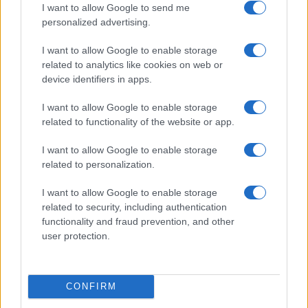
I want to allow Google to send me
personalized advertising.
Meteo Olbia 9 agosto, temperature in calo
I want to allow Google to enable storage
related to analytics like cookies on web or
device identifiers in apps.
Salmo finisce in ospedale a Catania, ma il tour
I want to allow Google to enable storage
va avanti: “Sicilia, ci sono”
related to functionality of the website or app.
I want to allow Google to enable storage
Jovanotti, Gabry Ponte e Alfa: Olbia ombelico del
related to personalization.
mondo per una notte
I want to allow Google to enable storage
related to security, including authentication
Giorgia Meloni a La Maddalena, la vicesindaco:
functionality and fraud prevention, and other
“Orgoglio e discrezione per visita privata̶…
user protection.
Incendio nella notte a Olbia, a fuoco due furgoni
CONFIRM