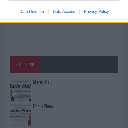
Data Deletion
Data Access
Privacy Policy
NECROLOGIE
Mario Malu
Paolo Pinna