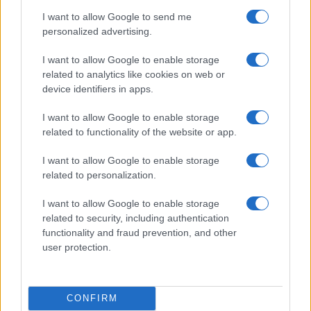
da
Google News
I want to allow Google to send me
personalized advertising.
Condividi l'articolo
I want to allow Google to enable storage
related to analytics like cookies on web or
F
T
Pi
W
S
device identifiers in apps.
a
w
n
h
h
I want to allow Google to enable storage
ce
it
te
at
a
Articolo precedente
related to functionality of the website or app.
b
te
re
s
re
Prossimo articolo
I want to allow Google to enable storage
o
r
st
A
related to personalization.
o
p
I want to allow Google to enable storage
NOTIZIE RECENTI
k
p
related to security, including authentication
functionality and fraud prevention, and other
Santa Teresa Gallura, nuove regole per la
user protection.
raccolta differenziata
CONFIRM
Robbie Williams incanta il gala del Big Art