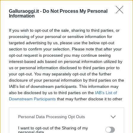
Galluraoggi.it -
Do Not Process My Personal
Information
If you wish to opt-out of the sale, sharing to third parties, or
processing of your personal or sensitive information for
targeted advertising by us, please use the below opt-out
section to confirm your selection. Please note that after your
opt-out request is processed you may continue seeing
interest-based ads based on personal information utilized by
Sei già abbonato?
us or personal information disclosed to third parties prior to
your opt-out. You may separately opt-out of the further
disclosure of your personal information by third parties on the
Puoi effettuare l'accesso andando nella
IAB’s list of downstream participants. This information may
sezione
Login
dal menù del sito o
also be disclosed by us to third parties on the
IAB’s List of
cliccando
qui
Downstream Participants
that may further disclose it to other
third parties.
Please note that this website/app uses one or more Google
Personal Data Processing Opt Outs
TEMI:
Alessandro Serra
Comune Di Olbia
services and may gather and store information including but
Ginetto Mattana
Guardian Angels Olbia
not limited to your visit or usage behaviour. You may click to
I want to opt-out of the Sharing of my
personal data.