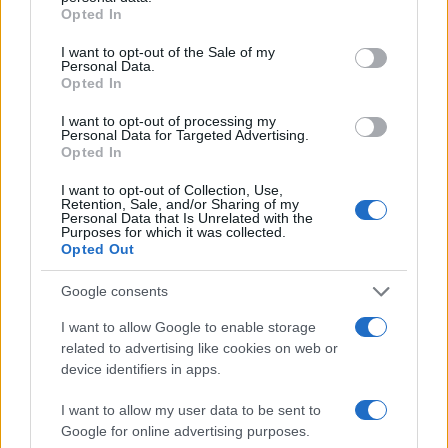
Il Miracolo Di Natale Olbia
Simonetta Lai
grant or deny consent to Google and its third-party tags to
Opted In
use your data for below specified purposes in below Google
consent section.
Inviaci le tue segnalazioni,
I want to opt-out of the Sale of my
Personal Data.
i tuoi video e le tue foto
Opted In
Su WhatsApp al numero +39
I want to opt-out of processing my
345 356 7512
Personal Data for Targeted Advertising.
Opted In
I want to opt-out of Collection, Use,
Retention, Sale, and/or Sharing of my
Personal Data that Is Unrelated with the
Notizie in tempo reale?
Purposes for which it was collected.
Opted Out
Entra nel canale telegram di
GalluraOggi.it
Google consents
I want to allow Google to enable storage
related to advertising like cookies on web or
device identifiers in apps.
Ricevi le nostre ultime news
I want to allow my user data to be sent to
Google for online advertising purposes.