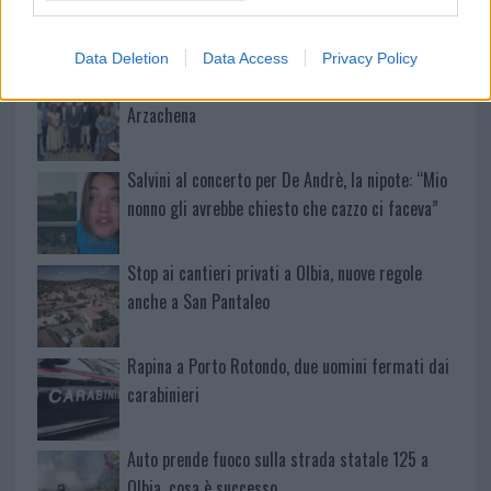
Festival al Romazzino
Data Deletion
Data Access
Privacy Policy
Maxi piano tra Smeralda Holding e il Comune di
Arzachena
Salvini al concerto per De Andrè, la nipote: “Mio
nonno gli avrebbe chiesto che cazzo ci faceva”
Stop ai cantieri privati a Olbia, nuove regole
anche a San Pantaleo
Rapina a Porto Rotondo, due uomini fermati dai
carabinieri
Auto prende fuoco sulla strada statale 125 a
Olbia, cosa è successo