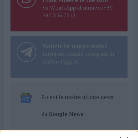
Su WhatsApp al numero +39
345 356 7512
Notizie in tempo reale?
Entra nel canale telegram di
GalluraOggi.it
Ricevi le nostre ultime news
da
Google News
Condividi l'articolo