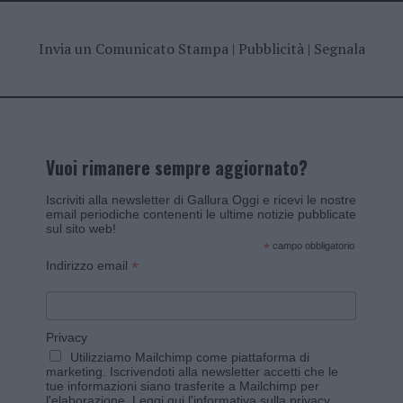
Invia un Comunicato Stampa
|
Pubblicità
|
Segnala
Vuoi rimanere sempre aggiornato?
Iscriviti alla newsletter di Gallura Oggi e ricevi le nostre
email periodiche contenenti le ultime notizie pubblicate
sul sito web!
*
campo obbligatorio
*
Indirizzo email
Privacy
Utilizziamo Mailchimp come piattaforma di
marketing. Iscrivendoti alla newsletter accetti che le
tue informazioni siano trasferite a Mailchimp per
l'elaborazione.
Leggi qui l'informativa sulla privacy