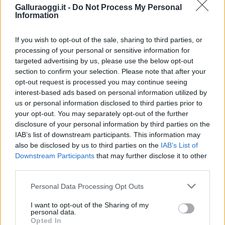
Galluraoggi.it -
Do Not Process My Personal
F
T
Pi
W
S
Information
a
w
n
h
h
If you wish to opt-out of the sale, sharing to third parties, or
ce
it
te
at
a
processing of your personal or sensitive information for
Articolo precedente
targeted advertising by us, please use the below opt-out
b
te
re
s
re
Prossimo articolo
section to confirm your selection. Please note that after your
o
r
st
A
opt-out request is processed you may continue seeing
interest-based ads based on personal information utilized by
o
p
us or personal information disclosed to third parties prior to
NOTIZIE RECENTI
k
p
your opt-out. You may separately opt-out of the further
disclosure of your personal information by third parties on the
IAB’s list of downstream participants. This information may
Migliori agenzie per l’Attestazione SOA in Italia:
also be disclosed by us to third parties on the
IAB’s List of
lista delle 4 realtà più efficienti nella g…
Downstream Participants
that may further disclose it to other
third parties.
“Sul filo del discorso”: sold out ad Olbia per il
Please note that this website/app uses one or more Google
Personal Data Processing Opt Outs
reading su Atzeni
services and may gather and store information including but
not limited to your visit or usage behaviour. You may click to
I want to opt-out of the Sharing of my
personal data.
grant or deny consent to Google and its third-party tags to
Opted In