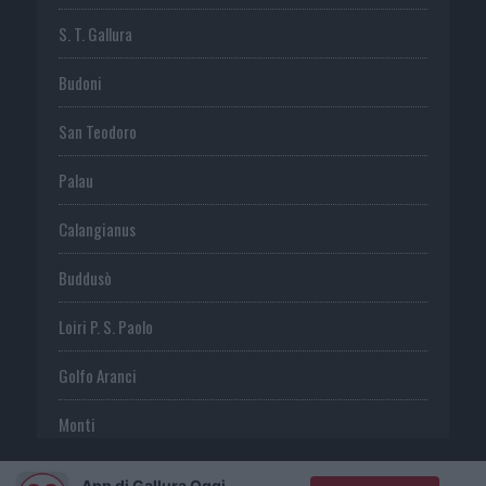
S. T. Gallura
Budoni
San Teodoro
Palau
Calangianus
Buddusò
Loiri P. S. Paolo
Golfo Aranci
Monti
Telti
App di Gallura Oggi