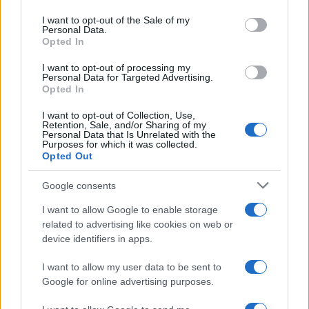
La Maddalena, festa per i 30 anni del Diving
use your data for below specified purposes in below Google
center di Tegge
consent section.
I want to opt-out of the Sale of my
Personal Data.
Opted In
Esce di strada con l’auto ad Arzachena: ferito il
I want to opt-out of processing my
conducente
Personal Data for Targeted Advertising.
Opted In
Turiste si perdono a Tavolara: salvate dai vigili
I want to opt-out of Collection, Use,
Retention, Sale, and/or Sharing of my
del fuoco
Personal Data that Is Unrelated with the
Purposes for which it was collected.
Opted Out
Meteo Olbia 6 agosto, migliora il tempo in
Google consents
Gallura
I want to allow Google to enable storage
related to advertising like cookies on web or
Incidente Olbia, poliziotto in vacanza salva 6
device identifiers in apps.
persone: due bimbi tra i feriti
I want to allow my user data to be sent to
Google for online advertising purposes.