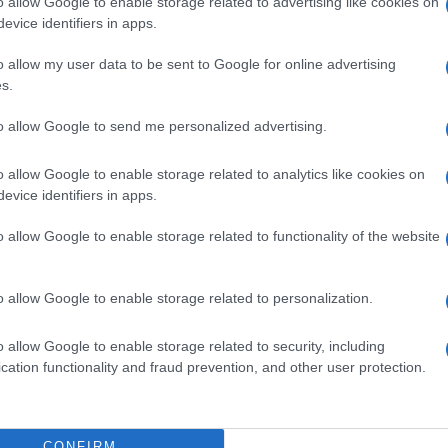
o allow Google to enable storage related to advertising like cookies on
lazioni, i tuoi video e le tue foto
evice identifiers in apps.
ro +39 345 356 7512
o allow my user data to be sent to Google for online advertising
s.
to allow Google to send me personalized advertising.
ime news da
Google News
o allow Google to enable storage related to analytics like cookies on
evice identifiers in apps.
o allow Google to enable storage related to functionality of the website
o allow Google to enable storage related to personalization.
dente
Prossimo articolo
o allow Google to enable storage related to security, including
cation functionality and fraud prevention, and other user protection.
CONFIRM