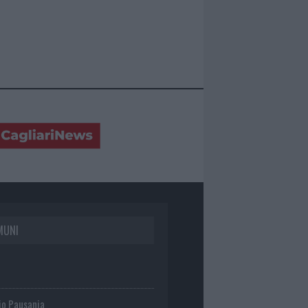
MUNI
io Pausania