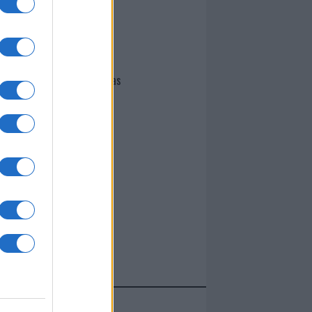
I nostri cari
Giovannimaria Cabras