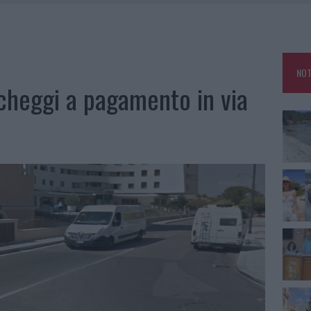
HE IL CENTRO ACCOGLIENZA MINORI CHIUDE
RO SPACCIO E DEGRADO: ESPLODE LA PROTESTA
SCEGLIERE LA SOLUZIONE IDEALE PER LA CASA E L’UFFICIO
NOT
KEND A OLBIA E IN GALLURA
cheggi a pagamento in via