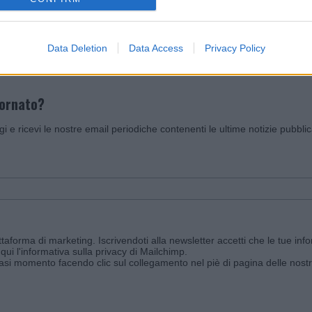
Invia un Comunicato Stampa
|
Pubblicità
|
Segnala
Data Deletion
Data Access
Privacy Policy
iornato?
ggi e ricevi le nostre email periodiche contenenti le ultime notizie pubbli
aforma di marketing. Iscrivendoti alla newsletter accetti che le tue info
qui l'informativa sulla privacy di Mailchimp
.
siasi momento facendo clic sul collegamento nel piè di pagina delle nostr