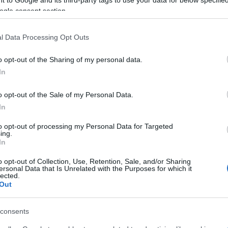
 to Google and its third-party tags to use your data for below specifi
azionali?
ogle consent section.
 mese
cliccando
qui
l Data Processing Opt Outs
o opt-out of the Sharing of my personal data.
In
do nella sezione
Login
dal menù del sito o
o opt-out of the Sale of my Personal Data.
In
to opt-out of processing my Personal Data for Targeted
ing.
In
lbia
o opt-out of Collection, Use, Retention, Sale, and/or Sharing
eale?
ersonal Data that Is Unrelated with the Purposes for which it
lected.
gram di GalluraOggi.it
Out
consents