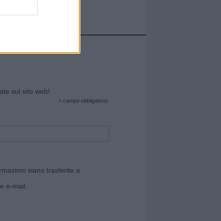
cate sul sito web!
*
campo obbligatorio
rmazioni siano trasferite a
e e-mail.