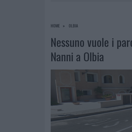
7 AGOSTO 2026
|
CALANGIANUS, DOPO LE POLEMIC
7 AGOSTO 2026
|
OLBIA, DIVIETO DI SOSTA CONT
7 AGOSTO 2026
|
PAUSA CAFFÈ IMPECCABILE: COME 
HOME
OLBIA
7 AGOSTO 2026
|
LE PREVISIONI METEO PER IL WEE
Nessuno vuole i par
Nanni a Olbia