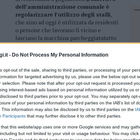
dell’amministrazione comunale è
regolarizzare l’utilizzo degli stalli
,
che sino ad oggi è utilizzata da residenti
o persone che lavorano lì vicino e
lasciano la macchina parcheggiatatutto
i.it -
Do Not Process My Personal Information
tema dal web alla raccolta firma, per far si
iti.
In via Nanni sono presenti due scuole e
to opt-out of the sale, sharing to third parties, or processing of your per
antissimo per le soste brevi nell’accompagnare
formation for targeted advertising by us, please use the below opt-out s
uole.
r selection. Please note that after your opt-out request is processed y
eing interest-based ads based on personal information utilized by us or
a scuola media Ettore Pais ha indirizzato una
disclosed to third parties prior to your opt-out. You may separately opt-
losure of your personal information by third parties on the IAB’s list of
nendo diverse soluzioni per quei
. This information may also be disclosed by us to third parties on the
IA
e non diventino a pagamento.
Participants
that may further disclose it to other third parties.
 that this website/app uses one or more Google services and may gath
including but not limited to your visit or usage behaviour. You may click 
NEC