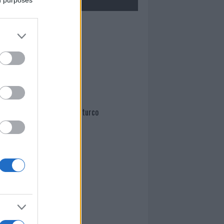
ed purposes
Mario Malu
Paolo Pinna
Martina Agostina Diturco
I nostri cari
I nostri cari