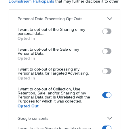
Downstream Participants
that may further disclose it to other
Notizie in tempo reale?
third parties.
Entra nel canale telegram di
Please note that this website/app uses one or more Google
Personal Data Processing Opt Outs
GalluraOggi.it
services and may gather and store information including but
not limited to your visit or usage behaviour. You may click to
I want to opt-out of the Sharing of my
personal data.
grant or deny consent to Google and its third-party tags to
Opted In
use your data for below specified purposes in below Google
consent section.
I want to opt-out of the Sale of my
Ricevi le nostre ultime news
Personal Data.
Opted In
da
Google News
I want to opt-out of processing my
Personal Data for Targeted Advertising.
Opted In
I want to opt-out of Collection, Use,
Condividi l'articolo
Retention, Sale, and/or Sharing of my
Personal Data that Is Unrelated with the
F
T
Pi
W
S
Purposes for which it was collected.
Opted Out
a
w
n
h
h
Google consents
ce
it
te
at
a
Articolo precedente
I want to allow Google to enable storage