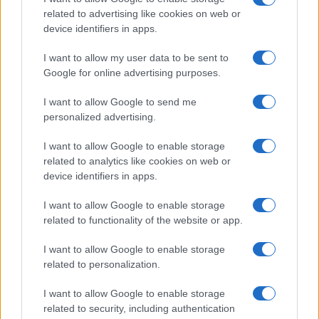
b
te
re
s
re
Prossimo articolo
related to advertising like cookies on web or
o
r
st
A
device identifiers in apps.
o
p
I want to allow my user data to be sent to
NOTIZIE RECENTI
k
p
Google for online advertising purposes.
I want to allow Google to send me
Michelle Hunziker in Gallura, bella anche dal
personalized advertising.
vivo: un amico vip svela come fa
I want to allow Google to enable storage
related to analytics like cookies on web or
Calangianus, dopo le polemiche il centro
device identifiers in apps.
accoglienza minori chiude
I want to allow Google to enable storage
related to functionality of the website or app.
Olbia, divieto di sosta contro spaccio e degrado:
esplode la protesta
I want to allow Google to enable storage
related to personalization.
Pausa caffè impeccabile: come scegliere la
I want to allow Google to enable storage
soluzione ideale per la casa e l’ufficio
related to security, including authentication