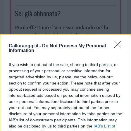
Sei già abbonato?
Puoi effettuare l'accesso andando nella
sezione
Login
dal menù del sito o
cliccando
qui
Galluraoggi.it -
Do Not Process My Personal
Information
TEMI:
Comune Di Olbia
Dehors Olbia
If you wish to opt-out of the sale, sharing to third parties, or
processing of your personal or sensitive information for
Notizie Olbia
targeted advertising by us, please use the below opt-out
section to confirm your selection. Please note that after your
Inviaci le tue segnalazioni,
opt-out request is processed you may continue seeing
i tuoi video e le tue foto
interest-based ads based on personal information utilized by
Su WhatsApp al numero +39
us or personal information disclosed to third parties prior to
345 356 7512
your opt-out. You may separately opt-out of the further
disclosure of your personal information by third parties on the
IAB’s list of downstream participants. This information may
also be disclosed by us to third parties on the
IAB’s List of