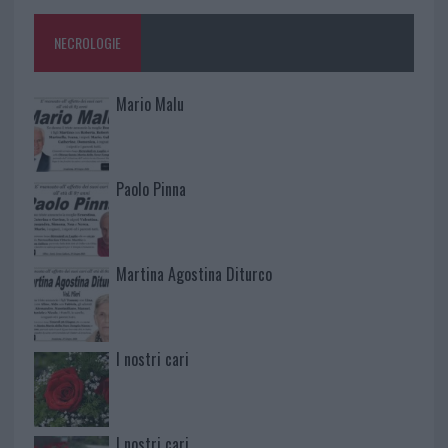
NECROLOGIE
Mario Malu
Paolo Pinna
Martina Agostina Diturco
I nostri cari
I nostri cari