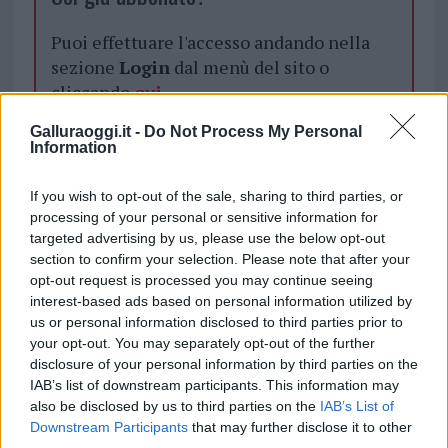
Puoi effettuare l'accesso andando nella
sezione
Login
dal menù del sito o
cliccando
qui
Galluraoggi.it -
Do Not Process My Personal
Information
TEMI:
Comune Di Olbia
Polizia Municipale Di Olbia
If you wish to opt-out of the sale, sharing to third parties, or
processing of your personal or sensitive information for
Inviaci le tue segnalazioni,
targeted advertising by us, please use the below opt-out
section to confirm your selection. Please note that after your
i tuoi video e le tue foto
opt-out request is processed you may continue seeing
Su WhatsApp al numero +39
interest-based ads based on personal information utilized by
345 356 7512
us or personal information disclosed to third parties prior to
your opt-out. You may separately opt-out of the further
disclosure of your personal information by third parties on the
IAB’s list of downstream participants. This information may
also be disclosed by us to third parties on the
IAB’s List of
Notizie in tempo reale?
Downstream Participants
that may further disclose it to other
Entra nel canale telegram di
third parties.