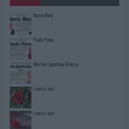
Mario Malu
Paolo Pinna
Martina Agostina Diturco
I nostri cari
I nostri cari