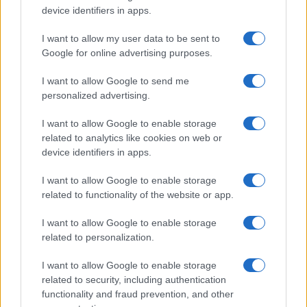
o
p
device identifiers in apps.
NOTIZIE RECENTI
k
p
I want to allow my user data to be sent to
Google for online advertising purposes.
Sangue, musica e solidarietà con Avis Olbia al
I want to allow Google to send me
Delta Center
personalized advertising.
Meteo Olbia 9 agosto, temperature in calo
I want to allow Google to enable storage
related to analytics like cookies on web or
device identifiers in apps.
I want to allow Google to enable storage
Salmo finisce in ospedale a Catania, ma il tour
related to functionality of the website or app.
va avanti: “Sicilia, ci sono”
I want to allow Google to enable storage
related to personalization.
Jovanotti, Gabry Ponte e Alfa: Olbia ombelico del
mondo per una notte
I want to allow Google to enable storage
related to security, including authentication
functionality and fraud prevention, and other
Giorgia Meloni a La Maddalena, la vicesindaco: