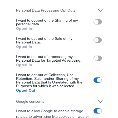
GalluraOggi.it
Please note that this website/app uses one or more Google
Personal Data Processing Opt Outs
services and may gather and store information including but
not limited to your visit or usage behaviour. You may click to
I want to opt-out of the Sharing of my
personal data.
grant or deny consent to Google and its third-party tags to
Opted In
use your data for below specified purposes in below Google
Ricevi le nostre ultime news
consent section.
I want to opt-out of the Sale of my
Personal Data.
Opted In
da
Google News
I want to opt-out of processing my
Personal Data for Targeted Advertising.
Opted In
Condividi l'articolo
I want to opt-out of Collection, Use,
F
T
Pi
W
S
Retention, Sale, and/or Sharing of my
Personal Data that Is Unrelated with the
Purposes for which it was collected.
a
w
n
h
h
Opted Out
ce
it
te
at
a
Articolo precedente
Google consents
b
te
re
s
re
Prossimo articolo
I want to allow Google to enable storage
o
r
st
A
related to advertising like cookies on web or