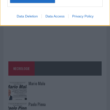
va avanti: “Sicilia, ci sono”
Data Deletion
Data Access
Privacy Policy
NECROLOGIE
Mario Malu
Paolo Pinna