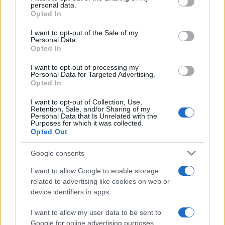
personal data.
grant or deny consent to Google and its third-party tags to
da
Google News
Opted In
use your data for below specified purposes in below Google
consent section.
I want to opt-out of the Sale of my
Personal Data.
Opted In
Condividi l'articolo
I want to opt-out of processing my
F
T
Pi
W
S
Personal Data for Targeted Advertising.
Opted In
a
w
n
h
h
ce
it
te
at
a
I want to opt-out of Collection, Use,
Articolo precedente
Retention, Sale, and/or Sharing of my
Personal Data that Is Unrelated with the
b
te
re
s
re
Prossimo articolo
Purposes for which it was collected.
Opted Out
o
r
st
A
o
p
Google consents
NOTIZIE RECENTI
k
p
I want to allow Google to enable storage
related to advertising like cookies on web or
Controlli rafforzati in Costa Smeralda, 20
device identifiers in apps.
arresti e 135 denunce
I want to allow my user data to be sent to
Google for online advertising purposes.