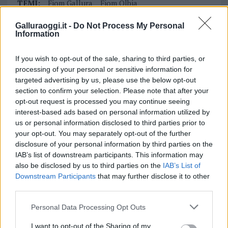
TEMI:
Fiom Gallura
Fiom Olbia
Sportello Fiom Olbia
Galluraoggi.it -
Do Not Process My Personal
Information
Notizie in tempo reale?
Entra nel canale telegram di
If you wish to opt-out of the sale, sharing to third parties, or
GalluraOggi.it
processing of your personal or sensitive information for
targeted advertising by us, please use the below opt-out
section to confirm your selection. Please note that after your
opt-out request is processed you may continue seeing
interest-based ads based on personal information utilized by
Inviaci le tue segnalazioni,
us or personal information disclosed to third parties prior to
i tuoi video e le tue foto
your opt-out. You may separately opt-out of the further
Su WhatsApp al numero +39
disclosure of your personal information by third parties on the
345 356 7512
IAB’s list of downstream participants. This information may
also be disclosed by us to third parties on the
IAB’s List of
Downstream Participants
that may further disclose it to other
third parties.
Please note that this website/app uses one or more Google
Personal Data Processing Opt Outs
Ricevi le nostre ultime news
services and may gather and store information including but
not limited to your visit or usage behaviour. You may click to
I want to opt-out of the Sharing of my