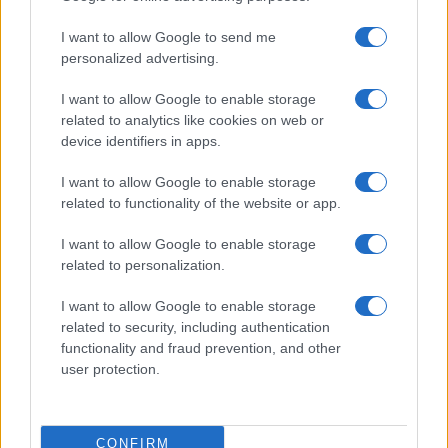
Tre milioni di euro dalla Provincia Gallura per
I want to allow Google to send me
nuove aule nelle scuole di Olbia
personalized advertising.
I want to allow Google to enable storage
Incidente sulla provinciale 125, paura tra Olbia e
related to analytics like cookies on web or
Arzachena
device identifiers in apps.
I want to allow Google to enable storage
Incidente sulla strada provinciale ad Arzachena,
related to functionality of the website or app.
un ferito
I want to allow Google to enable storage
related to personalization.
Sangue, musica e solidarietà con Avis Olbia al
Delta Center
I want to allow Google to enable storage
related to security, including authentication
functionality and fraud prevention, and other
Meteo Olbia 9 agosto, temperature in calo
user protection.
Salmo finisce in ospedale a Catania, ma il tour
CONFIRM