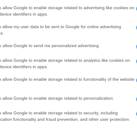
o allow Google to enable storage related to advertising like cookies on
evice identifiers in apps.
lazioni, i tuoi video e le tue foto
ro +39 345 356 7512
o allow my user data to be sent to Google for online advertising
s.
to allow Google to send me personalized advertising.
ime news da
Google News
o allow Google to enable storage related to analytics like cookies on
evice identifiers in apps.
o allow Google to enable storage related to functionality of the website
o allow Google to enable storage related to personalization.
o allow Google to enable storage related to security, including
dente
Prossimo articolo
cation functionality and fraud prevention, and other user protection.