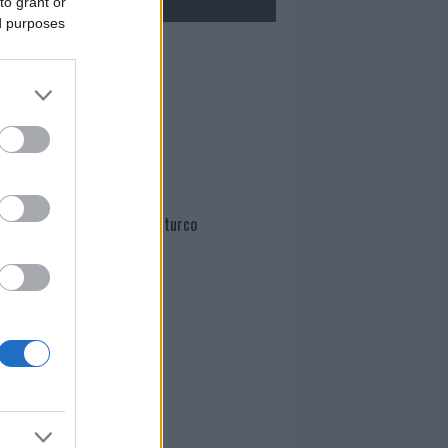
to grant or
ed purposes
Mario Malu
Paolo Pinna
Martina Agostina Diturco
I nostri cari
I nostri cari