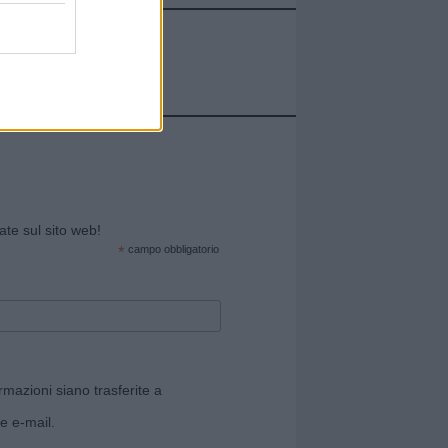
cate sul sito web!
*
campo obbligatorio
rmazioni siano trasferite a
e e-mail.