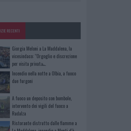
IZIE RECENTI
Giorgia Meloni a La Maddalena, la
vicesindaco: “Orgoglio e discrezione
per visita privata̶…
Incendio nella notte a Olbia, a fuoco
due furgoni
A fuoco un deposito con bombole,
intervento dei vigili del fuoco a
Rudalza
Ristorante distrutto dalle fiamme a
La Maddalena, incendio a Monti d’à