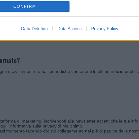
CONFIRM
Invia un Comunicato Stampa
|
Pubblicità
|
Segnala
Data Deletion
Data Access
Privacy Policy
iornato?
ggi e ricevi le nostre email periodiche contenenti le ultime notizie pubbli
aforma di marketing. Iscrivendoti alla newsletter accetti che le tue info
qui l'informativa sulla privacy di Mailchimp
.
siasi momento facendo clic sul collegamento nel piè di pagina delle nostr