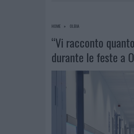
8 AGOSTO 2026
|
A FUOCO UN DEPOSITO CON BOMB
8 AGOSTO 2026
|
RISTORANTE DISTRUTTO DALLE F
7 AGOSTO 2026
|
LE PREVISIONI METEO PER IL WEE
HOME
OLBIA
8 AGOSTO 2026
|
GIORGIA MELONI A LA MADDALENA
“Vi racconto quanto 
durante le feste a O