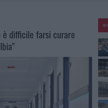
OLE, INTERVENTO DEI VIGILI DEL FUOCO A RUDALZA
IAMME A LA MADDALENA, INCENDIO A MONTI D’À RENA
KEND A OLBIA E IN GALLURA
NOT
, LA VICESINDACO: “ORGOGLIO E DISCREZIONE PER VISITA PRIVATA”
è difficile farsi curare
lbia”