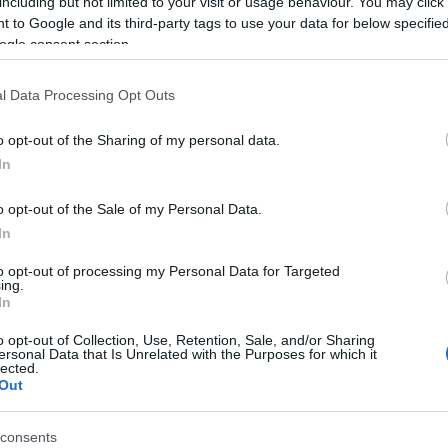
including but not limited to your visit or usage behaviour. You may click 
 to Google and its third-party tags to use your data for below specifi
ogle consent section.
azionali?
l Data Processing Opt Outs
 mese
cliccando
qui
o opt-out of the Sharing of my personal data.
In
o opt-out of the Sale of my Personal Data.
do nella sezione
Login
dal menù del sito o
In
to opt-out of processing my Personal Data for Targeted
ing.
In
o opt-out of Collection, Use, Retention, Sale, and/or Sharing
ersonal Data that Is Unrelated with the Purposes for which it
lected.
eale?
Out
gram di GalluraOggi.it
consents