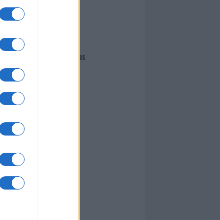
I nostri cari
Giovannimaria Cabras