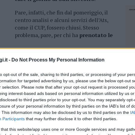
Pare, infatti, che fin dal pomeriggio, il
centro analisi e alcuni servizi dell’Ats,
come il CUP, fossero chiusi. Stesso
problema, pare, per chi ha
prenotato le
vamente,
ai centri convenzionati
della città
i.it -
Do Not Process My Personal Information
): chiusi anche questi. Così, molti
sono dovuti
soccorso.
to opt-out of the sale, sharing to third parties, or processing of your per
formation for targeted advertising by us, please use the below opt-out s
e una cittadina
, che si è dovuta rivolgere al
r selection. Please note that after your opt-out request is processed y
ersone che sarebbero dovute essere medicate e
eing interest-based ads based on personal information utilized by us or
con specialisti vari. Tra i tanti centri
disclosed to third parties prior to your opt-out. You may separately opt-
losure of your personal information by third parties on the IAB’s list of
ei turni? Possibile che gli specialisti abbiano
. This information may also be disclosed by us to third parties on the
IA
icazioni, ecc, ma essendo 31.12. hanno chiuso
Participants
that may further disclose it to other third parties.
 that this website/app uses one or more Google services and may gath
NEC