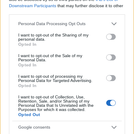
Downstream Participants
that may further disclose it to other
third parties.
NECROLOGIE
Please note that this website/app uses one or more Google
Personal Data Processing Opt Outs
services and may gather and store information including but
not limited to your visit or usage behaviour. You may click to
I want to opt-out of the Sharing of my
Mario Malu
personal data.
grant or deny consent to Google and its third-party tags to
Opted In
use your data for below specified purposes in below Google
consent section.
I want to opt-out of the Sale of my
Personal Data.
Paolo Pinna
Opted In
I want to opt-out of processing my
Personal Data for Targeted Advertising.
Opted In
Martina Agostina Diturco
I want to opt-out of Collection, Use,
Retention, Sale, and/or Sharing of my
Personal Data that Is Unrelated with the
Purposes for which it was collected.
Opted Out
I nostri cari
Google consents