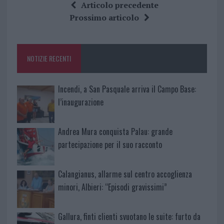
ce
it
te
at
a
Articolo precedente
b
te
re
s
re
Prossimo articolo
o
r
st
A
o
p
NOTIZIE RECENTI
k
p
Incendi, a San Pasquale arriva il Campo Base:
l’inaugurazione
Andrea Mura conquista Palau: grande
partecipazione per il suo racconto
Calangianus, allarme sul centro accoglienza
minori, Albieri: “Episodi gravissimi”
Gallura, finti clienti svuotano le suite: furto da