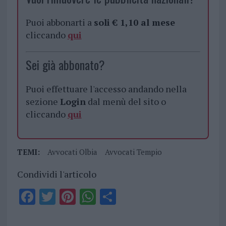
Puoi abbonarti a
soli € 1,10 al mese
cliccando
qui
Sei già abbonato?
Puoi effettuare l'accesso andando nella
sezione
Login
dal menù del sito o
cliccando
qui
TEMI:
Avvocati Olbia
Avvocati Tempio
Condividi l'articolo
F
T
Pi
W
S
a
w
n
h
h