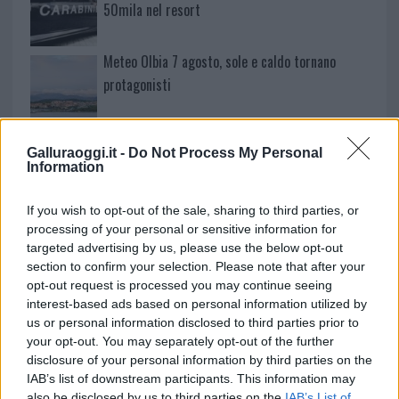
50mila nel resort
Meteo Olbia 7 agosto, sole e caldo tornano
protagonisti
Test tunnel Olbia: rampe chiuse ancora fino a
Galluraoggi.it -
Do Not Process My Personal
fine agosto
Information
Aggius conquista la classifica delle mete più
If you wish to opt-out of the sale, sharing to third parties, or
processing of your personal or sensitive information for
amate dell’estate 2026
targeted advertising by us, please use the below opt-out
section to confirm your selection. Please note that after your
opt-out request is processed you may continue seeing
interest-based ads based on personal information utilized by
us or personal information disclosed to third parties prior to
your opt-out. You may separately opt-out of the further
disclosure of your personal information by third parties on the
IAB’s list of downstream participants. This information may
also be disclosed by us to third parties on the
IAB’s List of