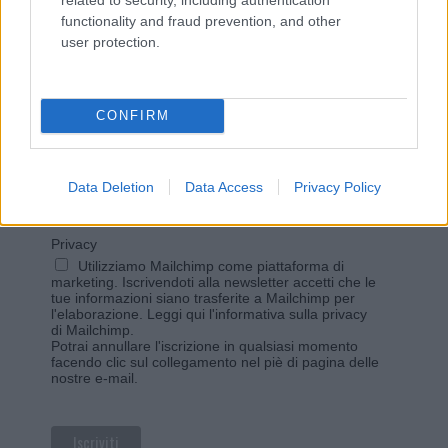
functionality and fraud prevention, and other
user protection.
Vuoi rimanere sempre aggiornato?
Iscriviti alla newsletter di Gallura Oggi e ricevi le nostre
email periodiche contenenti le ultime notizie pubblicate
CONFIRM
sul sito web!
*
campo obbligatorio
*
Indirizzo email
Data Deletion
Data Access
Privacy Policy
Privacy
Utilizziamo Mailchimp come piattaforma di
marketing. Iscrivendoti alla newsletter accetti che le
tue informazioni siano trasferite a Mailchimp per
l'elaborazione.
Leggi qui l'informativa sulla privacy
di Mailchimp
.
Potrai annullare l'iscrizione in qualsiasi momento
facendo clic sul collegamento nel piè di pagina delle
nostre e-mail.