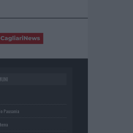
MUNI
io Pausania
chena