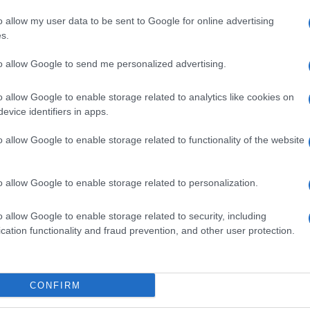
o allow my user data to be sent to Google for online advertising
s.
Comune Di Olbia
Facile.it Olbia
Infrazioni Olbia
to allow Google to send me personalized advertising.
cale Olbia
Sanzioni Olbia
o allow Google to enable storage related to analytics like cookies on
evice identifiers in apps.
o allow Google to enable storage related to functionality of the website
o allow Google to enable storage related to personalization.
dente
Prossimo articolo
o allow Google to enable storage related to security, including
cation functionality and fraud prevention, and other user protection.
Invia un Comunicato Stampa
|
Pubblicità
|
Segnala
CONFIRM