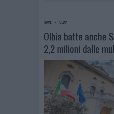
6 AGOSTO 2026
|
NUOVI POSTI AUTO IN VIA LA M
6 AGOSTO 2026
|
GALLURA, FINTI CLIENTI SVUOTA
6 AGOSTO 2026
|
METEO OLBIA 7 AGOSTO, SOLE 
HOME
OLBIA
6 AGOSTO 2026
|
TEST TUNNEL OLBIA: RAMPE CHI
Olbia batte anche S
2,2 milioni dalle mu