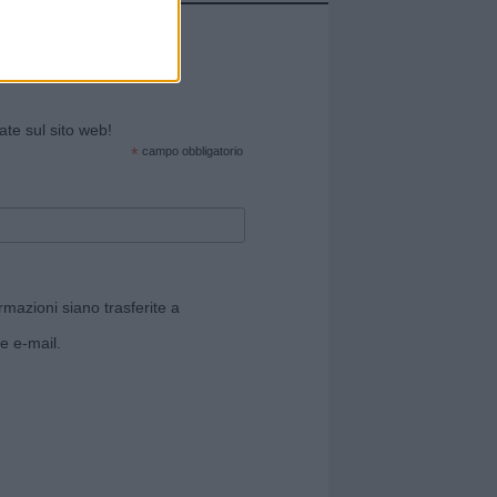
cate sul sito web!
*
campo obbligatorio
rmazioni siano trasferite a
e e-mail.