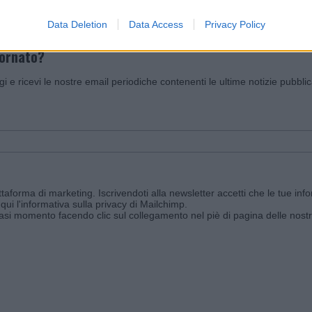
Data Deletion
Data Access
Privacy Policy
iornato?
ggi e ricevi le nostre email periodiche contenenti le ultime notizie pubbli
aforma di marketing. Iscrivendoti alla newsletter accetti che le tue info
qui l'informativa sulla privacy di Mailchimp
.
siasi momento facendo clic sul collegamento nel piè di pagina delle nostr