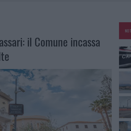
ARMORA, PARCHEGGIO PROVVISORIO A LA MADDALENA
NO LE SUITE: FURTO DA 50MILA NEL RESORT
E CALDO TORNANO PROTAGONISTI
NOT
USE ANCORA FINO A FINE AGOSTO
assari: il Comune incassa
lte