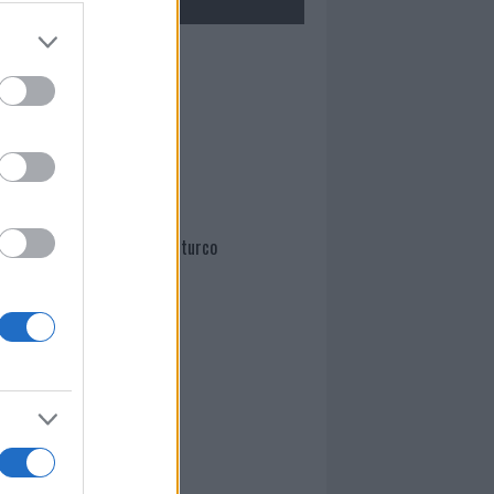
Mario Malu
Paolo Pinna
Martina Agostina Diturco
I nostri cari
I nostri cari