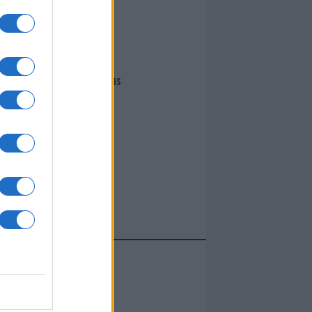
I nostri cari
Giovannimaria Cabras