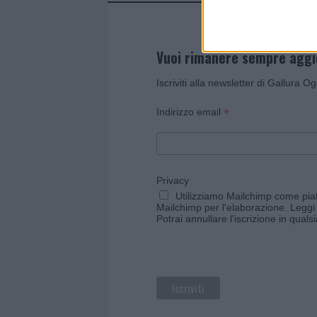
Vuoi rimanere sempre agg
Iscriviti alla newsletter di Gallura O
*
Indirizzo email
Privacy
Utilizziamo Mailchimp come piatt
Mailchimp per l'elaborazione.
Leggi 
Potrai annullare l'iscrizione in qual