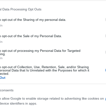
Santa Teresa Gallura
con 156.564 euro e
l Data Processing Opt Outs
151.229.
o opt-out of the Sharing of my personal data.
LBIA
2.245.317
€
In
CHENA
402.209
€
o opt-out of the Sale of my Personal Data.
LAU
184.175
€
In
ESA GALLURA
156.564
€
 ARANCI
151.229
€
to opt-out of processing my Personal Data for Targeted
ing.
In
azionali?
o opt-out of Collection, Use, Retention, Sale, and/or Sharing
ersonal Data that Is Unrelated with the Purposes for which it
lected.
 mese
cliccando
qui
Out
consents
o allow Google to enable storage related to advertising like cookies on
do nella sezione
Login
dal menù del sito o
evice identifiers in apps.