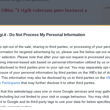
 Olbia: “I vigili volevano pure lasciarci a
ungibile per quanto riguarda i soldi incassati,
i.it -
Do Not Process My Personal Information
a stima dei soldi spesi pro capite.
Cagliari
nel
 che vuol dire una media di
31 euro
a testa per
to opt-out of the sale, sharing to third parties, or processing of your per
 di
Olbia
ha incassato
2.245.317
euro e con
formation for targeted advertising by us, please use the below opt-out s
a testa.
Sassari
, che di abitanti ne ha 120mila
r selection. Please note that after your opt-out request is processed y
.787
, che sono
17 euro
a testa.
eing interest-based ads based on personal information utilized by us or
disclosed to third parties prior to your opt-out. You may separately opt-
te servirà all’assunzione di nuovi vigili
losure of your personal information by third parties on the IAB’s list of
. This information may also be disclosed by us to third parties on the
IA
Participants
that may further disclose it to other third parties.
spetta al secondo centro più popoloso:
ati nel 2023. La sorpresa arriva col terzo posto
 that this website/app uses one or more Google services and may gath
dimensioni) dalle sanzioni ha ottenuto
including but not limited to your visit or usage behaviour. You may click 
 to Google and its third-party tags to use your data for below specifi
testa. Ovviamente questo è un dato indicativo
ogle consent section.
NEC
in Gallura incide il numero di automobilisti