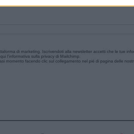
ggi e ricevi le nostre email periodiche contenenti le ultime notizie pubbli
aforma di marketing. Iscrivendoti alla newsletter accetti che le tue info
qui l'informativa sulla privacy di Mailchimp
.
siasi momento facendo clic sul collegamento nel piè di pagina delle nostr