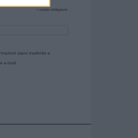
cate sul sito web!
*
campo obbligatorio
rmazioni siano trasferite a
e e-mail.