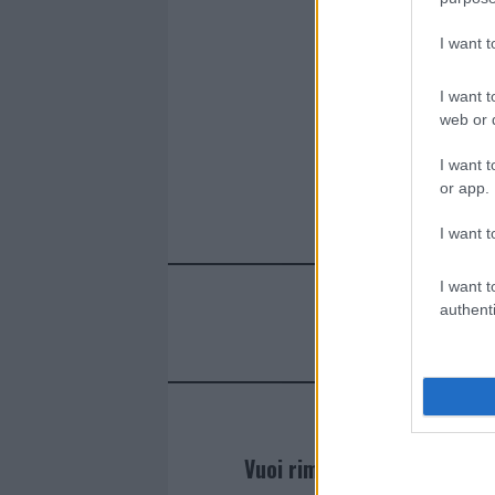
I want 
I want t
web or d
I want t
or app.
I want t
I want t
authenti
Vuoi rimanere sempre agg