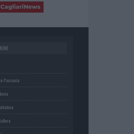
MUNI
io Pausania
chena
ddalena
Gallura