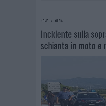
6 AGOSTO 2026
|
INCENDI, A SAN PASQUALE ARRIV
6 AGOSTO 2026
|
ANDREA MURA CONQUISTA PALAU
HOME
OLBIA
6 AGOSTO 2026
|
CALANGIANUS, ALLARME SUL CENT
Incidente sulla sopr
schianta in moto e