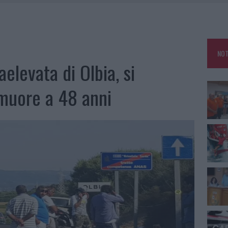
A IL CAMPO BASE: L’INAUGURAZIONE
: GRANDE PARTECIPAZIONE PER IL SUO RACCONTO
RO ACCOGLIENZA MINORI, ALBIERI: “EPISODI GRAVISSIMI”
NOT
aelevata di Olbia, si
 muore a 48 anni