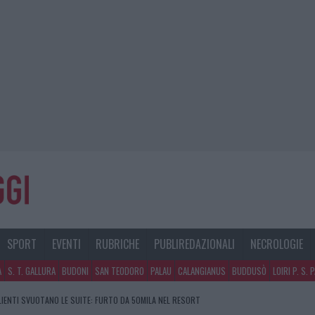
SPORT
EVENTI
RUBRICHE
PUBLIREDAZIONALI
NECROLOGIE
A
S. T. GALLURA
BUDONI
SAN TEODORO
PALAU
CALANGIANUS
BUDDUSÒ
LOIRI P. S. 
CLIENTI SVUOTANO LE SUITE: FURTO DA 50MILA NEL RESORT
GOSTO, SOLE E CALDO TORNANO PROTAGONISTI