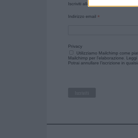
Iscriviti alla newsletter di Gallura O
*
Indirizzo email
Privacy
Utilizziamo Mailchimp come piatt
Mailchimp per l'elaborazione.
Leggi 
Potrai annullare l'iscrizione in qual