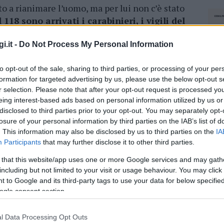
o a rianimare l’uomo, ma per lui non c’è stato
 118 sono arrivati i carabinieri, i vigili del
i.it -
Do Not Process My Personal Information
to opt-out of the sale, sharing to third parties, or processing of your per
formation for targeted advertising by us, please use the below opt-out s
azionali?
r selection. Please note that after your opt-out request is processed y
eing interest-based ads based on personal information utilized by us or
 mese
cliccando
qui
disclosed to third parties prior to your opt-out. You may separately opt-
losure of your personal information by third parties on the IAB’s list of
. This information may also be disclosed by us to third parties on the
IA
Participants
that may further disclose it to other third parties.
 that this website/app uses one or more Google services and may gath
do nella sezione
Login
dal menù del sito o
including but not limited to your visit or usage behaviour. You may click 
 to Google and its third-party tags to use your data for below specifi
ogle consent section.
l Data Processing Opt Outs
NEC