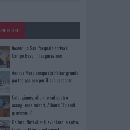
IZIE RECENTI
Incendi, a San Pasquale arriva il
Campo Base: l’inaugurazione
Andrea Mura conquista Palau: grande
partecipazione per il suo racconto
Calangianus, allarme sul centro
accoglienza minori, Albieri: “Episodi
gravissimi”
Gallura, finti clienti svuotano le suite:
furto da 50mila nel resort