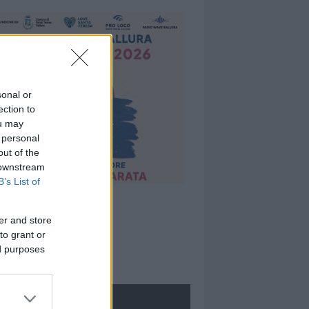
sonal or
ection to
ou may
 personal
out of the
 downstream
B’s List of
er and store
to grant or
ed purposes
ROLOGIE