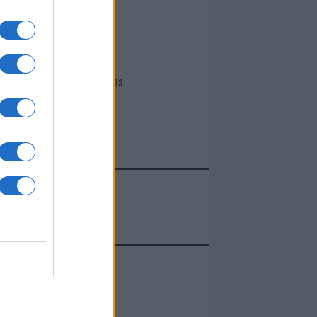
I nostri cari
Giovannimaria Cabras