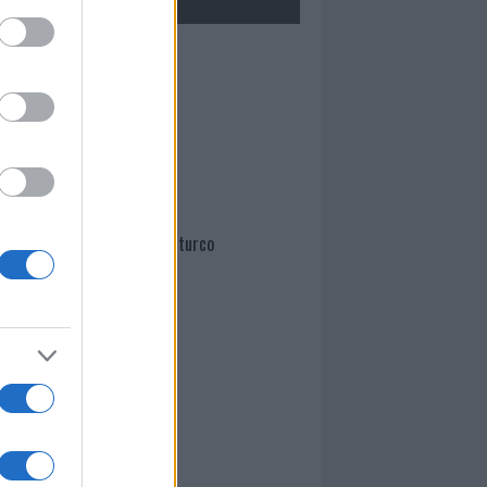
Mario Malu
Paolo Pinna
Martina Agostina Diturco
I nostri cari
I nostri cari