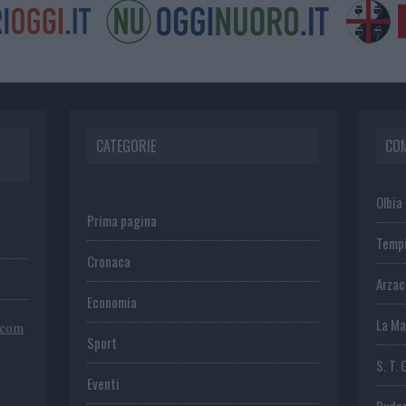
CATEGORIE
CO
Olbia
Prima pagina
Temp
Cronaca
Arza
Economia
La Ma
.com
Sport
S. T. 
Eventi