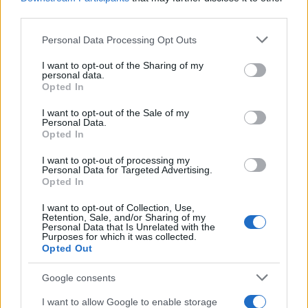
Notizie in tempo reale?
third parties.
Entra nel canale telegram di
GalluraOggi.it
Please note that this website/app uses one or more Google
Personal Data Processing Opt Outs
services and may gather and store information including but
not limited to your visit or usage behaviour. You may click to
I want to opt-out of the Sharing of my
personal data.
grant or deny consent to Google and its third-party tags to
Opted In
use your data for below specified purposes in below Google
consent section.
I want to opt-out of the Sale of my
Ricevi le nostre ultime news
Personal Data.
Opted In
da
Google News
I want to opt-out of processing my
Personal Data for Targeted Advertising.
Opted In
Condividi l'articolo
I want to opt-out of Collection, Use,
Retention, Sale, and/or Sharing of my
Personal Data that Is Unrelated with the
F
T
Pi
W
S
Purposes for which it was collected.
Opted Out
a
w
n
h
h
ce
it
te
at
a
Google consents
Articolo precedente
b
te
re
s
re
Prossimo articolo
I want to allow Google to enable storage