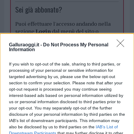
Sei già abbonato?
Puoi effettuare l'accesso andando nella
sezione
Login
dal menù del sito o
cliccando
qui
Galluraoggi.it -
Do Not Process My Personal
Information
TEMI:
Olbia 30 Km Orari
Olbia 30 Km/h
If you wish to opt-out of the sale, sharing to third parties, or
Olbia Limite 30
processing of your personal or sensitive information for
targeted advertising by us, please use the below opt-out
Inviaci le tue segnalazioni,
section to confirm your selection. Please note that after your
opt-out request is processed you may continue seeing
i tuoi video e le tue foto
interest-based ads based on personal information utilized by
Su WhatsApp al numero +39
us or personal information disclosed to third parties prior to
345 356 7512
your opt-out. You may separately opt-out of the further
disclosure of your personal information by third parties on the
IAB’s list of downstream participants. This information may
also be disclosed by us to third parties on the
IAB’s List of
Downstream Participants
that may further disclose it to other