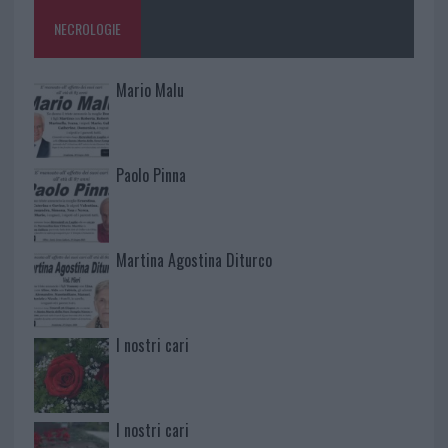
NECROLOGIE
Mario Malu
Paolo Pinna
Martina Agostina Diturco
I nostri cari
I nostri cari