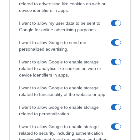
related to advertising like cookies on web or
o
r
st
A
device identifiers in apps.
o
p
NOTIZIE RECENTI
I want to allow my user data to be sent to
k
p
Google for online advertising purposes.
Incendio nella notte a Olbia, a fuoco due furgoni
I want to allow Google to send me
personalized advertising.
I want to allow Google to enable storage
A fuoco un deposito con bombole, intervento dei
related to analytics like cookies on web or
device identifiers in apps.
vigili del fuoco a Rudalza
I want to allow Google to enable storage
Ristorante distrutto dalle fiamme a La
related to functionality of the website or app.
Maddalena, incendio a Monti d’à rena
I want to allow Google to enable storage
related to personalization.
Le previsioni meteo per il weekend a Olbia e in
I want to allow Google to enable storage
Gallura
related to security, including authentication
functionality and fraud prevention, and other