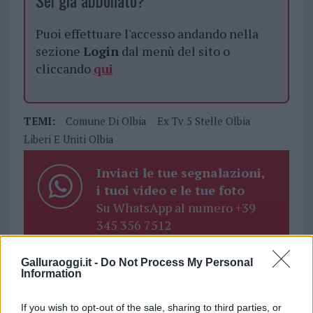
Sei già abbonato?
Puoi effettuare l'accesso andando nella
sezione
Login
dal menù del sito o
cliccando
qui
TEMI:
Comune Di Olbia
Ex Tv 5 Stelle Olbia
Liberi E Uniti Olbia
Inviaci le tue segnalazioni,
i tuoi video e le tue foto
Su WhatsApp al numero +39
345 356 7512
Galluraoggi.it -
Do Not Process My Personal
Information
Notizie in tempo reale?
If you wish to opt-out of the sale, sharing to third parties, or
Entra nel canale telegram di