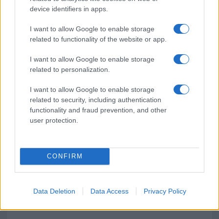
Gallura
device identifiers in apps.
I want to allow Google to enable storage
Incidente Olbia, poliziotto in vacanza salva 6
related to functionality of the website or app.
persone: due bimbi tra i feriti
I want to allow Google to enable storage
related to personalization.
Red Valley Festival, musica no-stop a Olbia fino
I want to allow Google to enable storage
alle 5
related to security, including authentication
functionality and fraud prevention, and other
user protection.
CONFIRM
Data Deletion
Data Access
Privacy Policy