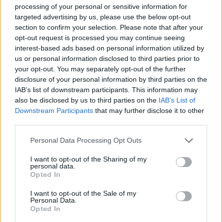
processing of your personal or sensitive information for
GalluraOggi.it
targeted advertising by us, please use the below opt-out
section to confirm your selection. Please note that after your
opt-out request is processed you may continue seeing
interest-based ads based on personal information utilized by
us or personal information disclosed to third parties prior to
Ricevi le nostre ultime news
your opt-out. You may separately opt-out of the further
disclosure of your personal information by third parties on the
IAB’s list of downstream participants. This information may
da
Google News
also be disclosed by us to third parties on the
IAB’s List of
Downstream Participants
that may further disclose it to other
third parties.
Condividi l'articolo
Please note that this website/app uses one or more Google
Personal Data Processing Opt Outs
services and may gather and store information including but
F
T
Pi
W
S
not limited to your visit or usage behaviour. You may click to
I want to opt-out of the Sharing of my
personal data.
a
w
n
h
h
grant or deny consent to Google and its third-party tags to
Opted In
use your data for below specified purposes in below Google
ce
it
te
at
a
Articolo precedente
consent section.
I want to opt-out of the Sale of my
b
te
re
s
re
Personal Data.
Prossimo articolo
Opted In
o
r
st
A