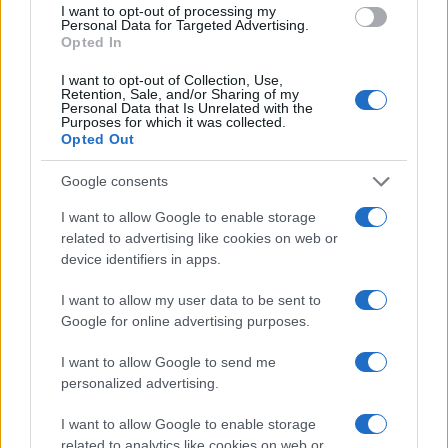
I want to opt-out of processing my
o
p
Personal Data for Targeted Advertising.
NOTIZIE RECENTI
Opted In
k
p
I want to opt-out of Collection, Use,
Retention, Sale, and/or Sharing of my
“Sul filo del discorso”: sold out ad Olbia per il
Personal Data that Is Unrelated with the
Purposes for which it was collected.
reading su Atzeni
Opted Out
Google consents
La Maddalena, festa per i 30 anni del Diving
center di Tegge
I want to allow Google to enable storage
related to advertising like cookies on web or
device identifiers in apps.
Esce di strada con l’auto ad Arzachena: ferito il
conducente
I want to allow my user data to be sent to
Google for online advertising purposes.
Turiste si perdono a Tavolara: salvate dai vigili
I want to allow Google to send me
del fuoco
personalized advertising.
I want to allow Google to enable storage
Meteo Olbia 6 agosto, migliora il tempo in
related to analytics like cookies on web or