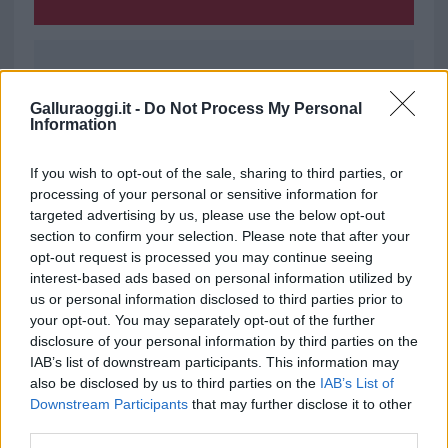
Ricevi le nostre ultime news
Galluraoggi.it -
Do Not Process My Personal
Information
da
Google News
If you wish to opt-out of the sale, sharing to third parties, or
processing of your personal or sensitive information for
Condividi l'articolo
targeted advertising by us, please use the below opt-out
section to confirm your selection. Please note that after your
F
T
Pi
W
S
opt-out request is processed you may continue seeing
interest-based ads based on personal information utilized by
a
w
n
h
h
us or personal information disclosed to third parties prior to
ce
it
te
at
a
your opt-out. You may separately opt-out of the further
Articolo precedente
disclosure of your personal information by third parties on the
b
te
re
s
re
Prossimo articolo
IAB’s list of downstream participants. This information may
o
r
st
A
also be disclosed by us to third parties on the
IAB’s List of
Downstream Participants
that may further disclose it to other
o
p
third parties.
NOTIZIE RECENTI