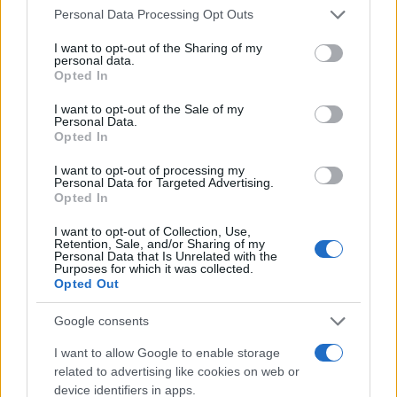
k
p
Please note that this website/app uses one or more Google
Personal Data Processing Opt Outs
services and may gather and store information including but
Auto prende fuoco sulla strada statale 125 a
not limited to your visit or usage behaviour. You may click to
I want to opt-out of the Sharing of my
personal data.
Olbia, cosa è successo
grant or deny consent to Google and its third-party tags to
Opted In
use your data for below specified purposes in below Google
consent section.
I want to opt-out of the Sale of my
Incidente sulla 125 a Olbia, due auto coinvolte:
Personal Data.
Opted In
danni ingenti
I want to opt-out of processing my
Personal Data for Targeted Advertising.
Auto finisce contro un muretto, un ferito ad
Opted In
Arzachena
I want to opt-out of Collection, Use,
Retention, Sale, and/or Sharing of my
Personal Data that Is Unrelated with the
Incidente a Baia Sardinia, scontro tra auto e
Purposes for which it was collected.
Opted Out
moto: un ferito
Google consents
Olbia, le previsioni meteo per lunedì 10 agosto
I want to allow Google to enable storage
2026
related to advertising like cookies on web or
device identifiers in apps.