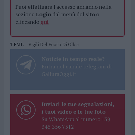
Puoi effettuare l'accesso andando nella
sezione
Login
dal menù del sito o
cliccando
qui
TEMI:
Vigili Del Fuoco Di Olbia
Notizie in tempo reale?
Entra nel canale telegram di
GalluraOggi.it
Inviaci le tue segnalazioni,
i tuoi video e le tue foto
Su WhatsApp al numero +39
345 356 7512