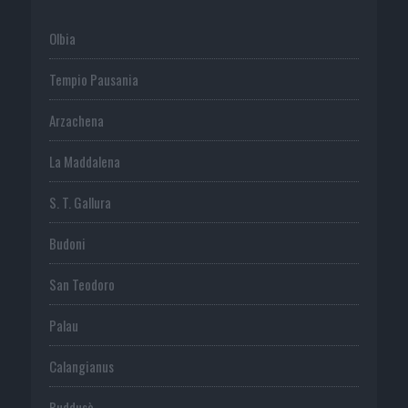
Olbia
Tempio Pausania
Arzachena
La Maddalena
S. T. Gallura
Budoni
San Teodoro
Palau
Calangianus
Buddusò