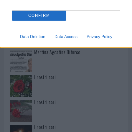
Mario Malu
CONFIRM
Paolo Pinna
Data Deletion
Data Access
Privacy Policy
Martina Agostina Diturco
I nostri cari
I nostri cari
I nostri cari