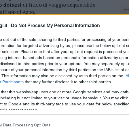
o dotarsi
di titolo di viaggio acquistabile
ull’app di Aspo.
mplicio è sospesa fino al 3 Aprile.Gli uffici
i.it -
Do Not Process My Personal Information
oni di sicurezza consigliate.
to opt-out of the sale, sharing to third parties, or processing of your per
 i canali digitali per tutte quelle
formation for targeted advertising by us, please use the below opt-out s
la presenza fisica ed evitiamo così inutili
r selection. Please note that after your opt-out request is processed y
eing interest-based ads based on personal information utilized by us or
disclosed to third parties prior to your opt-out. You may separately opt-
losure of your personal information by third parties on the IAB’s list of
azionali?
. This information may also be disclosed by us to third parties on the
IA
Participants
that may further disclose it to other third parties.
 mese
cliccando
qui
 that this website/app uses one or more Google services and may gath
including but not limited to your visit or usage behaviour. You may click 
 to Google and its third-party tags to use your data for below specifi
ogle consent section.
do nella sezione
Login
dal menù del sito o
l Data Processing Opt Outs
NEC