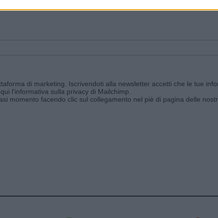
ggi e ricevi le nostre email periodiche contenenti le ultime notizie pubbli
aforma di marketing. Iscrivendoti alla newsletter accetti che le tue info
qui l'informativa sulla privacy di Mailchimp
.
siasi momento facendo clic sul collegamento nel piè di pagina delle nostr