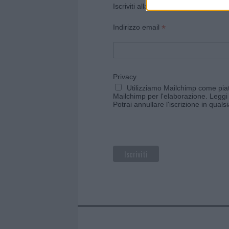
Iscriviti alla newsletter di Gallura O
*
Indirizzo email
Privacy
Utilizziamo Mailchimp come piatt
Mailchimp per l'elaborazione.
Leggi 
Potrai annullare l'iscrizione in qual