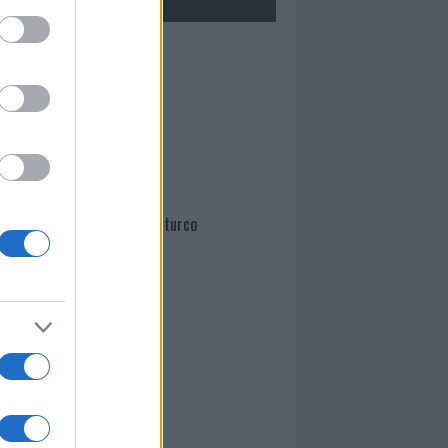
Mario Malu
Paolo Pinna
Martina Agostina Diturco
I nostri cari
I nostri cari