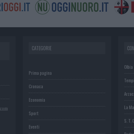
CATEGORIE
CO
Olbia
Prima pagina
Temp
Cronaca
Arza
Economia
La Ma
.com
Sport
S. T. 
Eventi