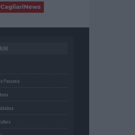
MUNI
io Pausania
chena
ddalena
Gallura