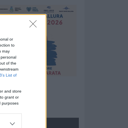
sonal or
ection to
ou may
 personal
out of the
 downstream
B’s List of
er and store
to grant or
ed purposes
ROLOGIE