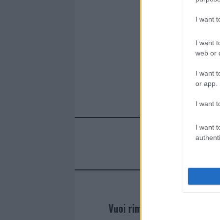
I want 
I want t
web or d
I want t
or app.
I want t
I want t
authenti
Vuoi rimanere sempre agg