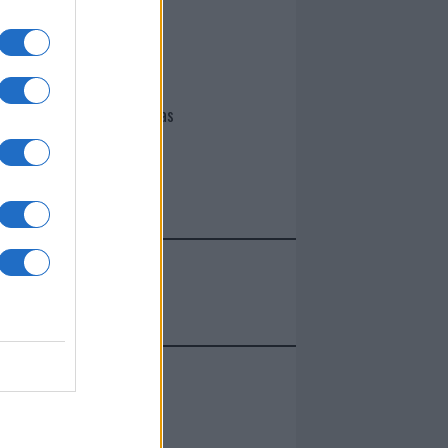
I nostri cari
Giovannimaria Cabras