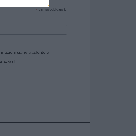
cate sul sito web!
*
campo obbligatorio
rmazioni siano trasferite a
e e-mail.