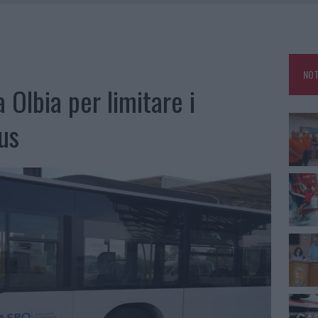
E CALDO TORNANO PROTAGONISTI
A IL CAMPO BASE: L’INAUGURAZIONE
: GRANDE PARTECIPAZIONE PER IL SUO RACCONTO
NOT
RO ACCOGLIENZA MINORI, ALBIERI: “EPISODI GRAVISSIMI”
 Olbia per limitare i
us