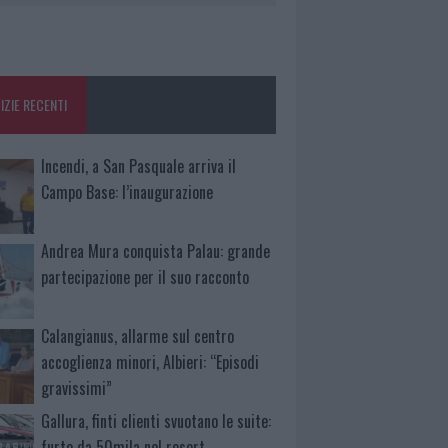
IZIE RECENTI
Incendi, a San Pasquale arriva il
Campo Base: l’inaugurazione
Andrea Mura conquista Palau: grande
partecipazione per il suo racconto
Calangianus, allarme sul centro
accoglienza minori, Albieri: “Episodi
gravissimi”
Gallura, finti clienti svuotano le suite:
furto da 50mila nel resort