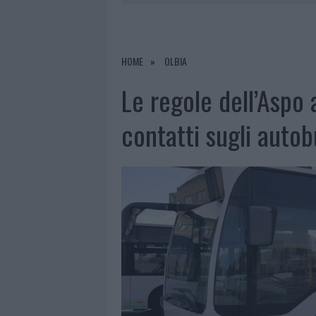
6 AGOSTO 2026
|
METEO OLBIA 7 AGOSTO, SOLE 
6 AGOSTO 2026
|
INCENDI, A SAN PASQUALE ARRIV
6 AGOSTO 2026
|
ANDREA MURA CONQUISTA PALAU
HOME
OLBIA
6 AGOSTO 2026
|
CALANGIANUS, ALLARME SUL CENT
Le regole dell’Aspo a
contatti sugli autob