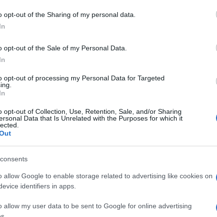
o opt-out of the Sharing of my personal data.
In
a
o opt-out of the Sale of my Personal Data.
In
to opt-out of processing my Personal Data for Targeted
ing.
In
o opt-out of Collection, Use, Retention, Sale, and/or Sharing
dente
Prossimo articolo
ersonal Data that Is Unrelated with the Purposes for which it
lected.
Out
consents
o allow Google to enable storage related to advertising like cookies on
evice identifiers in apps.
o allow my user data to be sent to Google for online advertising
s.