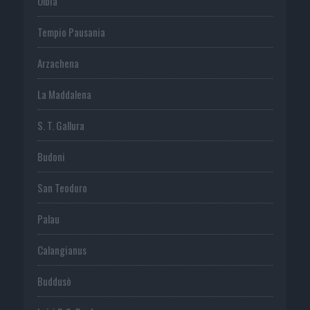
Olbia
Tempio Pausania
Arzachena
La Maddalena
S. T. Gallura
Budoni
San Teodoro
Palau
Calangianus
Buddusò