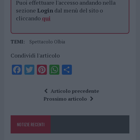
Puoi effettuare l'accesso andando nella
sezione
Login
dal menù del sito o
cliccando
qui
TEMI:
Spettacolo Olbia
Condividi l'articolo
F
T
Pi
W
S
a
w
n
h
h
ce
it
te
at
a
Articolo precedente
b
te
re
s
re
Prossimo articolo
o
r
st
A
o
p
NOTIZIE RECENTI
k
p