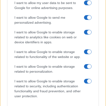
I want to allow my user data to be sent to
Giovannimaria Cabras
Google for online advertising purposes.
I want to allow Google to send me
personalized advertising.
I want to allow Google to enable storage
related to analytics like cookies on web or
device identifiers in apps.
Invia un Comunicato Stampa
|
Pubblicità
|
Segnala
I want to allow Google to enable storage
related to functionality of the website or app.
I want to allow Google to enable storage
related to personalization.
Vuoi rimanere sempre aggiornato?
I want to allow Google to enable storage
related to security, including authentication
Iscriviti alla newsletter di Gallura Oggi e ricevi le nostre
functionality and fraud prevention, and other
email periodiche contenenti le ultime notizie pubblicate
sul sito web!
user protection.
*
campo obbligatorio
*
Indirizzo email