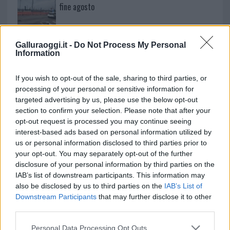
fine agosto
Aggius conquista la classifica delle mete più
Galluraoggi.it -
Do Not Process My Personal
amate dell’estate 2026
Information
If you wish to opt-out of the sale, sharing to third parties, or
processing of your personal or sensitive information for
targeted advertising by us, please use the below opt-out
section to confirm your selection. Please note that after your
opt-out request is processed you may continue seeing
interest-based ads based on personal information utilized by
us or personal information disclosed to third parties prior to
your opt-out. You may separately opt-out of the further
disclosure of your personal information by third parties on the
IAB’s list of downstream participants. This information may
NECROLOGIE
also be disclosed by us to third parties on the
IAB’s List of
Downstream Participants
that may further disclose it to other
third parties.
Mario Malu
Please note that this website/app uses one or more Google
Personal Data Processing Opt Outs