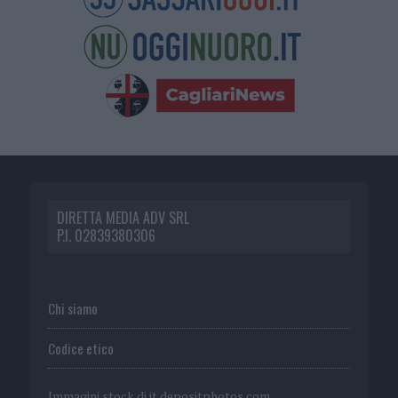
DIRETTA MEDIA ADV SRL
P.I. 02839380306
Chi siamo
Codice etico
Immagini stock di
it.depositphotos.com