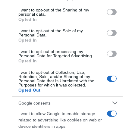
services and may gather and store information including but
not limited to your visit or usage behaviour. You may click to
I want to opt-out of the Sharing of my
personal data.
Paolo Pinna
grant or deny consent to Google and its third-party tags to
Opted In
use your data for below specified purposes in below Google
consent section.
I want to opt-out of the Sale of my
Personal Data.
Martina Agostina Diturco
Opted In
I want to opt-out of processing my
Personal Data for Targeted Advertising.
Opted In
I nostri cari
I want to opt-out of Collection, Use,
Retention, Sale, and/or Sharing of my
Personal Data that Is Unrelated with the
Purposes for which it was collected.
Opted Out
I nostri cari
Google consents
I want to allow Google to enable storage
I nostri cari
related to advertising like cookies on web or
device identifiers in apps.