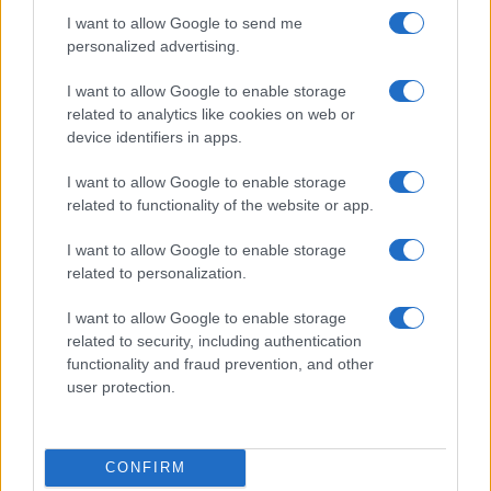
I want to allow Google to send me
personalized advertising.
Condividi l'articolo
I want to allow Google to enable storage
F
T
Pi
W
S
related to analytics like cookies on web or
device identifiers in apps.
a
w
n
h
h
I want to allow Google to enable storage
ce
it
te
at
a
Articolo precedente
related to functionality of the website or app.
b
te
re
s
re
Prossimo articolo
I want to allow Google to enable storage
o
r
st
A
related to personalization.
o
p
NOTIZIE RECENTI
I want to allow Google to enable storage
k
p
related to security, including authentication
functionality and fraud prevention, and other
Sangue, musica e solidarietà con Avis Olbia al
user protection.
Delta Center
CONFIRM
Meteo Olbia 9 agosto, temperature in calo