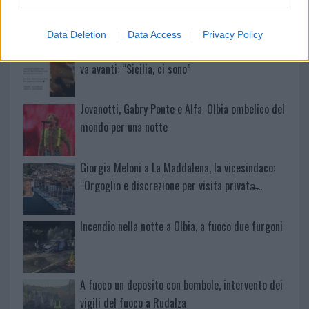
Data Deletion
Data Access
Privacy Policy
Salmo finisce in ospedale a Catania, ma il tour
va avanti: “Sicilia, ci sono”
Jovanotti, Gabry Ponte e Alfa: Olbia ombelico del
mondo per una notte
Giorgia Meloni a La Maddalena, la vicesindaco:
“Orgoglio e discrezione per visita privata̶…
Incendio nella notte a Olbia, a fuoco due furgoni
A fuoco un deposito con bombole, intervento dei
vigili del fuoco a Rudalza