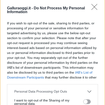
Galluraoggi.it -
Do Not Process My Personal
Information
If you wish to opt-out of the sale, sharing to third parties, or
processing of your personal or sensitive information for
Vuoi rimuovere le pubblicità nazionali?
targeted advertising by us, please use the below opt-out
section to confirm your selection. Please note that after your
opt-out request is processed you may continue seeing
Puoi abbonarti a
soli € 1,10 al mese
interest-based ads based on personal information utilized by
cliccando
qui
us or personal information disclosed to third parties prior to
your opt-out. You may separately opt-out of the further
Sei già abbonato?
disclosure of your personal information by third parties on the
IAB’s list of downstream participants. This information may
also be disclosed by us to third parties on the
IAB’s List of
Puoi effettuare l'accesso andando nella
Downstream Participants
that may further disclose it to other
sezione
Login
dal menù del sito o
third parties.
cliccando
qui
Please note that this website/app uses one or more Google
Personal Data Processing Opt Outs
services and may gather and store information including but
not limited to your visit or usage behaviour. You may click to
I want to opt-out of the Sharing of my
personal data.
TEMI:
Mater Olbia
Psd’az