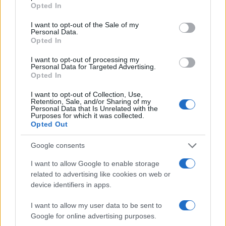
grant or deny consent to Google and its third-party tags to
Opted In
use your data for below specified purposes in below Google
consent section.
Inviaci le tue segnalazioni,
I want to opt-out of the Sale of my
Personal Data.
i tuoi video e le tue foto
Opted In
Su WhatsApp al numero +39
I want to opt-out of processing my
345 356 7512
Personal Data for Targeted Advertising.
Opted In
I want to opt-out of Collection, Use,
Retention, Sale, and/or Sharing of my
Personal Data that Is Unrelated with the
Notizie in tempo reale?
Purposes for which it was collected.
Entra nel canale telegram di
Opted Out
GalluraOggi.it
Google consents
I want to allow Google to enable storage
related to advertising like cookies on web or
device identifiers in apps.
Ricevi le nostre ultime news
I want to allow my user data to be sent to
Google for online advertising purposes.
da
Google News