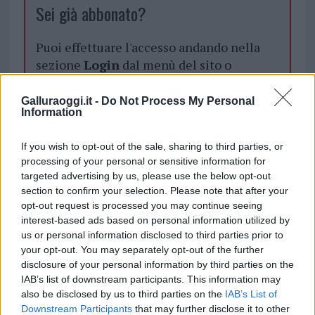
Sei già abbonato?
Puoi effettuare l'accesso andando nella
sezione
Login
dal menù del sito o
cliccando
qui
Galluraoggi.it -
Do Not Process My Personal
Information
TEMI:
Classifica Olbia
Notizie Olbia
Pizza Olbia
If you wish to opt-out of the sale, sharing to third parties, or
Tripadvisor Olbia
processing of your personal or sensitive information for
targeted advertising by us, please use the below opt-out
Notizie in tempo reale?
section to confirm your selection. Please note that after your
Entra nel canale telegram di
opt-out request is processed you may continue seeing
GalluraOggi.it
interest-based ads based on personal information utilized by
us or personal information disclosed to third parties prior to
your opt-out. You may separately opt-out of the further
disclosure of your personal information by third parties on the
IAB’s list of downstream participants. This information may
Inviaci le tue segnalazioni,
also be disclosed by us to third parties on the
IAB’s List of
i tuoi video e le tue foto
Downstream Participants
that may further disclose it to other