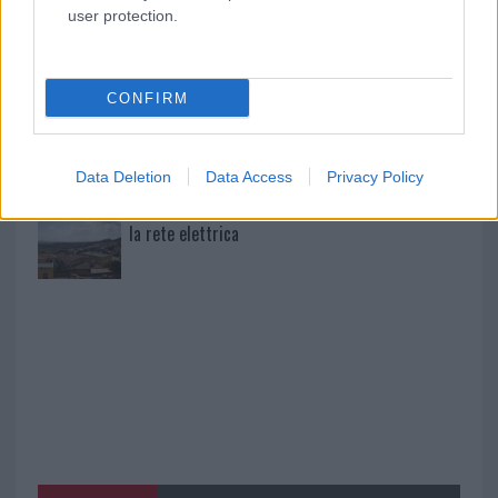
Pausa caffè impeccabile: come scegliere la
user protection.
soluzione ideale per la casa e l’ufficio
CONFIRM
Monte Pino, la fine di un lungo dolore: storia e
rinascita della strada che segnò la Gallura
Data Deletion
Data Access
Privacy Policy
Raid nelle campagne di Berchidda, rischio per
la rete elettrica