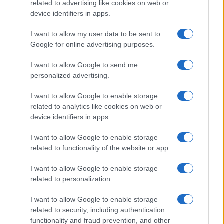
o
r
st
A
related to advertising like cookies on web or
device identifiers in apps.
o
p
NOTIZIE RECENTI
k
p
I want to allow my user data to be sent to
Google for online advertising purposes.
Le previsioni meteo per il weekend a Olbia e in
I want to allow Google to send me
Gallura
personalized advertising.
I want to allow Google to enable storage
Michelle Hunziker in Gallura, bella anche dal
related to analytics like cookies on web or
vivo: un amico vip svela come fa
device identifiers in apps.
I want to allow Google to enable storage
Calangianus, dopo le polemiche il centro
related to functionality of the website or app.
accoglienza minori chiude
I want to allow Google to enable storage
related to personalization.
Olbia, divieto di sosta contro spaccio e degrado:
I want to allow Google to enable storage
esplode la protesta
related to security, including authentication
functionality and fraud prevention, and other