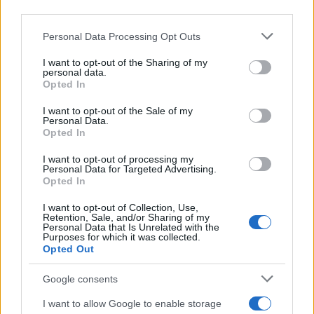
third parties.
Su WhatsApp al numero +39
345 356 7512
Please note that this website/app uses one or more Google
Personal Data Processing Opt Outs
services and may gather and store information including but
not limited to your visit or usage behaviour. You may click to
I want to opt-out of the Sharing of my
personal data.
grant or deny consent to Google and its third-party tags to
Opted In
use your data for below specified purposes in below Google
consent section.
Ricevi le nostre ultime news
I want to opt-out of the Sale of my
Personal Data.
Opted In
da
Google News
I want to opt-out of processing my
Personal Data for Targeted Advertising.
Opted In
Condividi l'articolo
I want to opt-out of Collection, Use,
Retention, Sale, and/or Sharing of my
F
T
Pi
W
S
Personal Data that Is Unrelated with the
Purposes for which it was collected.
a
w
n
h
h
Opted Out
ce
it
te
at
a
Google consents
Articolo precedente
b
te
re
s
re
Prossimo articolo
I want to allow Google to enable storage