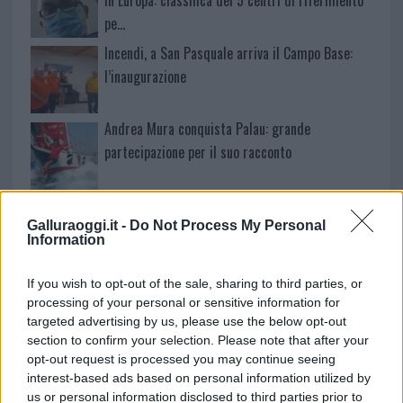
pe…
Incendi, a San Pasquale arriva il Campo Base:
l’inaugurazione
Andrea Mura conquista Palau: grande
partecipazione per il suo racconto
Calangianus, allarme sul centro accoglienza
Galluraoggi.it -
Do Not Process My Personal
minori, Albieri: “Episodi gravissimi”
Information
Gallura, finti clienti svuotano le suite: furto da
If you wish to opt-out of the sale, sharing to third parties, or
50mila nel resort
processing of your personal or sensitive information for
targeted advertising by us, please use the below opt-out
section to confirm your selection. Please note that after your
Meteo Olbia 7 agosto, sole e caldo tornano
opt-out request is processed you may continue seeing
protagonisti
interest-based ads based on personal information utilized by
us or personal information disclosed to third parties prior to