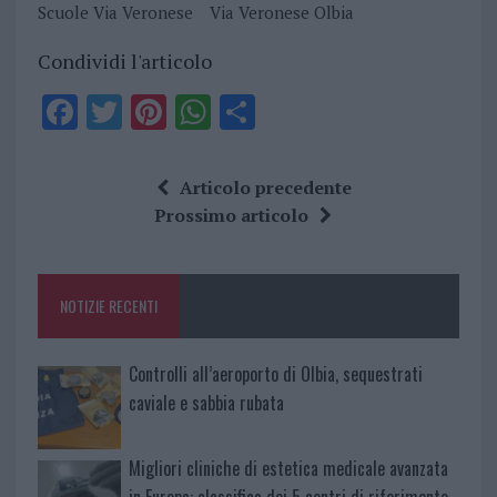
Scuole Via Veronese
Via Veronese Olbia
Condividi l'articolo
F
T
Pi
W
S
a
w
n
h
h
ce
it
te
at
a
Articolo precedente
b
te
re
s
re
Prossimo articolo
o
r
st
A
o
p
NOTIZIE RECENTI
k
p
Controlli all’aeroporto di Olbia, sequestrati
caviale e sabbia rubata
Migliori cliniche di estetica medicale avanzata
in Europa: classifica dei 5 centri di riferimento