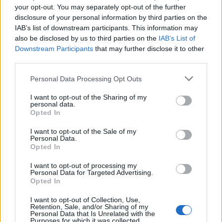
your opt-out. You may separately opt-out of the further
disclosure of your personal information by third parties on the
IAB’s list of downstream participants. This information may
also be disclosed by us to third parties on the
IAB’s List of
Downstream Participants
that may further disclose it to other
third parties.
Please note that this website/app uses one or more Google
Personal Data Processing Opt Outs
services and may gather and store information including but
not limited to your visit or usage behaviour. You may click to
I want to opt-out of the Sharing of my
personal data.
grant or deny consent to Google and its third-party tags to
Opted In
NECROLOGIE
use your data for below specified purposes in below Google
consent section.
I want to opt-out of the Sale of my
Personal Data.
Mario Malu
Opted In
I want to opt-out of processing my
Personal Data for Targeted Advertising.
Opted In
Paolo Pinna
I want to opt-out of Collection, Use,
Retention, Sale, and/or Sharing of my
Personal Data that Is Unrelated with the
Purposes for which it was collected.