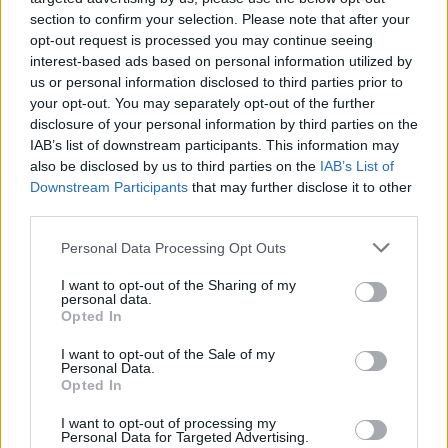
NOTIZIE RECENTI
k
p
section to confirm your selection. Please note that after your
opt-out request is processed you may continue seeing
interest-based ads based on personal information utilized by
Controlli all’aeroporto di Olbia, sequestrati
us or personal information disclosed to third parties prior to
caviale e sabbia rubata
your opt-out. You may separately opt-out of the further
disclosure of your personal information by third parties on the
IAB’s list of downstream participants. This information may
Migliori cliniche di estetica medicale avanzata
also be disclosed by us to third parties on the
IAB’s List of
in Europa: classifica dei 5 centri di riferimento
Downstream Participants
that may further disclose it to other
pe…
third parties.
Incendi, a San Pasquale arriva il Campo Base:
Please note that this website/app uses one or more Google
Personal Data Processing Opt Outs
l’inaugurazione
services and may gather and store information including but
not limited to your visit or usage behaviour. You may click to
I want to opt-out of the Sharing of my
personal data.
grant or deny consent to Google and its third-party tags to
Opted In
Andrea Mura conquista Palau: grande
use your data for below specified purposes in below Google
partecipazione per il suo racconto
consent section.
I want to opt-out of the Sale of my
Personal Data.
Opted In
Calangianus, allarme sul centro accoglienza
I want to opt-out of processing my
minori, Albieri: “Episodi gravissimi”
Personal Data for Targeted Advertising.