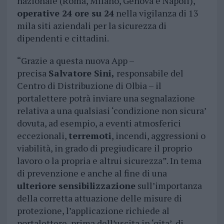
nazionale (Roma, Milano, Genova e Napoli),
operative 24 ore su 24
nella vigilanza di 13
mila siti aziendali per la sicurezza di
dipendenti e cittadini.
“Grazie a questa nuova App –
precisa
Salvatore Sini,
responsabile del
Centro di Distribuzione di Olbia – il
portalettere potrà inviare una segnalazione
relativa a una qualsiasi ‘condizione non sicura’
dovuta, ad esempio, a eventi atmosferici
eccezionali,
terremoti
, incendi, aggressioni o
viabilità, in grado di pregiudicare il proprio
lavoro o la propria e altrui sicurezza”. In tema
di prevenzione e anche al fine di una
ulteriore sensibilizzazione
sull’importanza
della corretta attuazione delle misure di
protezione, l’applicazione richiede al
portalettere, prima dell’uscita in ‘gita’, di