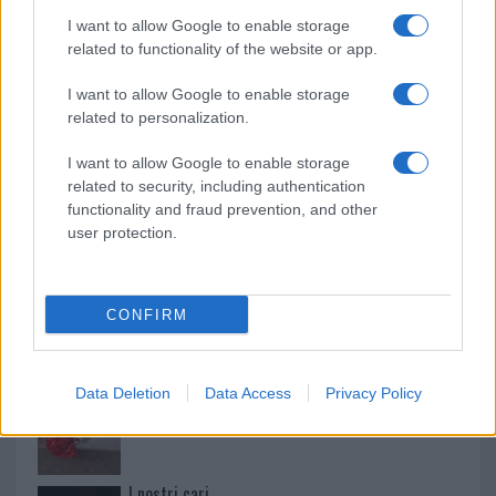
Mario Malu
I want to allow Google to enable storage
related to functionality of the website or app.
I want to allow Google to enable storage
Paolo Pinna
related to personalization.
I want to allow Google to enable storage
related to security, including authentication
Martina Agostina Diturco
functionality and fraud prevention, and other
user protection.
I nostri cari
CONFIRM
Data Deletion
Data Access
Privacy Policy
I nostri cari
I nostri cari