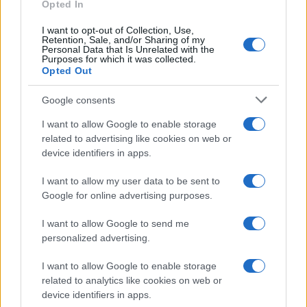
Opted In
Gallura, finti clienti svuotano le suite: furto da
I want to opt-out of Collection, Use,
Retention, Sale, and/or Sharing of my
50mila nel resort
Personal Data that Is Unrelated with the
Purposes for which it was collected.
Opted Out
Meteo Olbia 7 agosto, sole e caldo tornano
Google consents
protagonisti
I want to allow Google to enable storage
related to advertising like cookies on web or
device identifiers in apps.
I want to allow my user data to be sent to
Google for online advertising purposes.
I want to allow Google to send me
personalized advertising.
I want to allow Google to enable storage
NECROLOGIE
related to analytics like cookies on web or
device identifiers in apps.