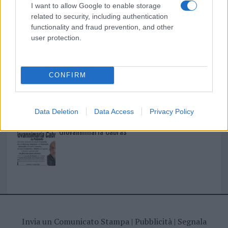
I nostri cari
I want to allow Google to enable storage
related to security, including authentication
functionality and fraud prevention, and other
user protection.
I nostri cari
CONFIRM
I nostri cari
Data Deletion
Data Access
Privacy Policy
Giovannimaria Cabras
Invia un Comunicato Stampa
|
Pubblicità
|
Segnala