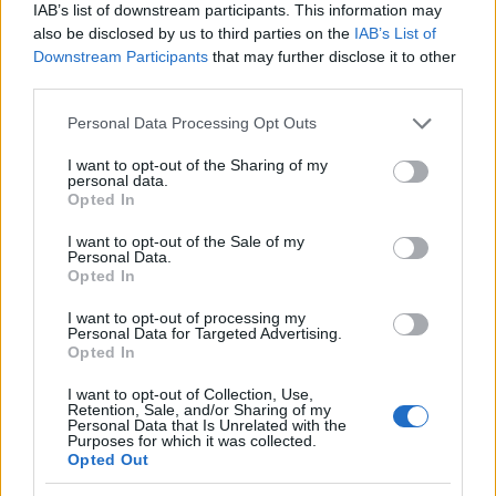
IAB’s list of downstream participants. This information may
also be disclosed by us to third parties on the
IAB’s List of
Eventi in Gallura, da Jovanotti alla zuppa
Downstream Participants
that may further disclose it to other
gallurese: gli appuntamenti da non perdere
third parties.
Please note that this website/app uses one or more Google
Personal Data Processing Opt Outs
services and may gather and store information including but
Lettini e arredi abusivi sulla spiaggia libera,
not limited to your visit or usage behaviour. You may click to
I want to opt-out of the Sharing of my
sequestri a Olbia e Arzachena
personal data.
grant or deny consent to Google and its third-party tags to
Opted In
use your data for below specified purposes in below Google
consent section.
È morto Francesco Guccini, il maestro che
I want to opt-out of the Sale of my
Personal Data.
rifiutò la Costa Smeralda
Opted In
I want to opt-out of processing my
Nuovo sportello rifiuti a Palau, una svolta per gli
Personal Data for Targeted Advertising.
Opted In
utenti
I want to opt-out of Collection, Use,
Retention, Sale, and/or Sharing of my
Personal Data that Is Unrelated with the
Purposes for which it was collected.
Opted Out