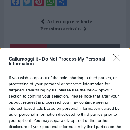
F
T
Pi
W
S
a
w
n
h
h
ce
it
te
at
a
Articolo precedente
b
te
re
s
re
Prossimo articolo
o
r
st
A
o
p
NOTIZIE RECENTI
k
p
Galluraoggi.it -
Do Not Process My Personal
Information
Allarme truffe a Berchidda, falsi incaricati
bussano alle porte
If you wish to opt-out of the sale, sharing to third parties, or
processing of your personal or sensitive information for
targeted advertising by us, please use the below opt-out
Notre-Dame de Paris conquista Olbia, la prima
section to confirm your selection. Please note that after your
al Molo Brin è un successo
opt-out request is processed you may continue seeing
interest-based ads based on personal information utilized by
us or personal information disclosed to third parties prior to
Strada Sassari-Olbia, incidente all’alba: ferito il
your opt-out. You may separately opt-out of the further
conducente
disclosure of your personal information by third parties on the