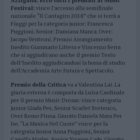
Azzigana.
Ecco tutti i premiati al Music
Festival:
vince l’accesso alla semifinale
nazionale “Il Cantagiro 2018” che si terrà a
Fiuggi per la categoria junior: Francesca
Puggioni. Senior: Damiana Manca. Over:
Jacopo Ventroni. Premio Arrangiamento
Inedito Gianmario Littera e Vincenzo Serra
che si aggiudicano anche il premio Testo
dell’Inedito aggiudicandosi la borsa di studio
dell’Accademia Arte Futura e Spettacolo.
Premio della Critica
va a Valentina Lai. La
giuria esterna è composta da Luisa Cardinale
per il premio Music Dream: vince categoria
junior Giada Pes, Senior Scarlet Svetenco,
Over Remo Pinna. Giurato Daniela Mara Per
Ise. “La Musica Nel Cuore” vince per la
categoria Junior Anna Puggioni, Senior
Camilla Madau, Senior Yvonne Ladu. Giurato