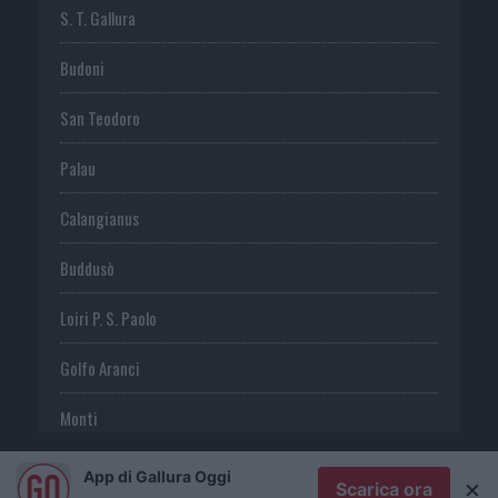
S. T. Gallura
Budoni
San Teodoro
Palau
Calangianus
Buddusò
Loiri P. S. Paolo
Golfo Aranci
Monti
Telti
App di Gallura Oggi
×
Scarica ora