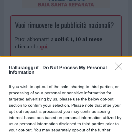
Vuoi rimuovere le pubblicità nazionali?
Puoi abbonarti a
soli € 1,10 al mese
cliccando
qui
Sei già abbonato?
Galluraoggi.it -
Do Not Process My Personal
Information
Puoi effettuare l'accesso andando nella
sezione
Login
dal menù del sito o
If you wish to opt-out of the sale, sharing to third parties, or
cliccando
qui
processing of your personal or sensitive information for
targeted advertising by us, please use the below opt-out
section to confirm your selection. Please note that after your
opt-out request is processed you may continue seeing
TEMI:
Comma 22 (Catch 22)
George Clooney
interest-based ads based on personal information utilized by
us or personal information disclosed to third parties prior to
Inviaci le tue segnalazioni,
your opt-out. You may separately opt-out of the further