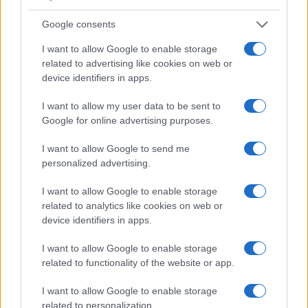
Condividi l'articolo
Google consents
F
T
Pi
W
S
I want to allow Google to enable storage
a
w
n
h
h
related to advertising like cookies on web or
ce
it
te
at
a
device identifiers in apps.
Articolo precedente
b
te
re
s
re
Prossimo articolo
I want to allow my user data to be sent to
o
r
st
A
Google for online advertising purposes.
o
p
I want to allow Google to send me
NOTIZIE RECENTI
personalized advertising.
k
p
I want to allow Google to enable storage
Sangue, musica e solidarietà con Avis Olbia al
related to analytics like cookies on web or
Delta Center
device identifiers in apps.
I want to allow Google to enable storage
Meteo Olbia 9 agosto, temperature in calo
related to functionality of the website or app.
I want to allow Google to enable storage
related to personalization.