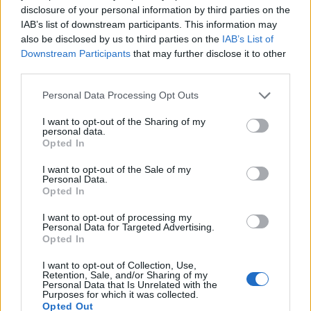
i tuoi video e le tue foto
disclosure of your personal information by third parties on the
IAB’s list of downstream participants. This information may
Su WhatsApp al numero +39
also be disclosed by us to third parties on the
IAB’s List of
345 356 7512
Downstream Participants
that may further disclose it to other
third parties.
Please note that this website/app uses one or more Google
Personal Data Processing Opt Outs
services and may gather and store information including but
Notizie in tempo reale?
not limited to your visit or usage behaviour. You may click to
I want to opt-out of the Sharing of my
Entra nel canale telegram di
personal data.
grant or deny consent to Google and its third-party tags to
Opted In
GalluraOggi.it
use your data for below specified purposes in below Google
consent section.
I want to opt-out of the Sale of my
Personal Data.
Opted In
I want to opt-out of processing my
Ricevi le nostre ultime news
Personal Data for Targeted Advertising.
Opted In
da
Google News
I want to opt-out of Collection, Use,
Retention, Sale, and/or Sharing of my
Personal Data that Is Unrelated with the
Purposes for which it was collected.
Opted Out