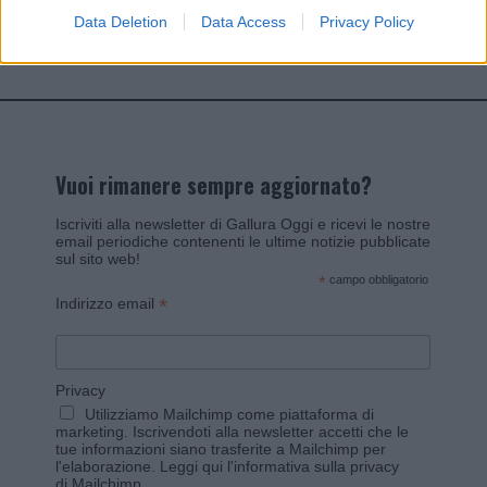
Data Deletion
Data Access
Privacy Policy
Invia un Comunicato Stampa
|
Pubblicità
|
Segnala
Vuoi rimanere sempre aggiornato?
Iscriviti alla newsletter di Gallura Oggi e ricevi le nostre
email periodiche contenenti le ultime notizie pubblicate
sul sito web!
*
campo obbligatorio
*
Indirizzo email
Privacy
Utilizziamo Mailchimp come piattaforma di
marketing. Iscrivendoti alla newsletter accetti che le
tue informazioni siano trasferite a Mailchimp per
l'elaborazione.
Leggi qui l'informativa sulla privacy
di Mailchimp
.