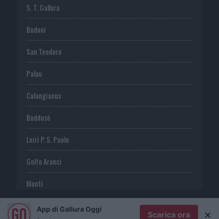
S. T. Gallura
Budoni
San Teodoro
Palau
Calangianus
Buddusò
Loiri P. S. Paolo
Golfo Aranci
Monti
Telti
App di Gallura Oggi
×
Scarica ora