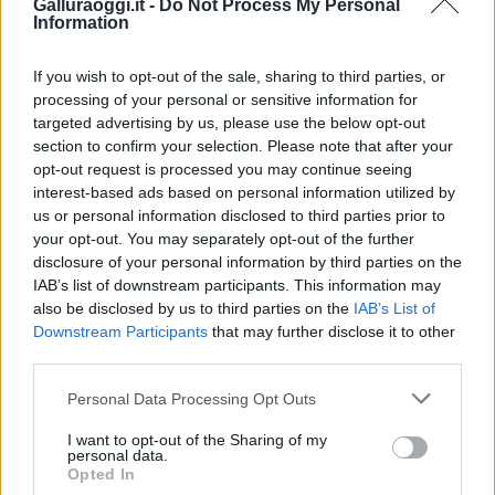
Galluraoggi.it -
Do Not Process My Personal
Andrea Mura conquista Palau: grande
Information
partecipazione per il suo racconto
If you wish to opt-out of the sale, sharing to third parties, or
processing of your personal or sensitive information for
Calangianus, allarme sul centro accoglienza
targeted advertising by us, please use the below opt-out
minori, Albieri: “Episodi gravissimi”
section to confirm your selection. Please note that after your
opt-out request is processed you may continue seeing
interest-based ads based on personal information utilized by
Gallura, finti clienti svuotano le suite: furto da
us or personal information disclosed to third parties prior to
50mila nel resort
your opt-out. You may separately opt-out of the further
disclosure of your personal information by third parties on the
IAB’s list of downstream participants. This information may
Meteo Olbia 7 agosto, sole e caldo tornano
also be disclosed by us to third parties on the
IAB’s List of
protagonisti
Downstream Participants
that may further disclose it to other
third parties.
Test tunnel Olbia: rampe chiuse ancora fino a
Please note that this website/app uses one or more Google
Personal Data Processing Opt Outs
fine agosto
services and may gather and store information including but
not limited to your visit or usage behaviour. You may click to
I want to opt-out of the Sharing of my
personal data.
grant or deny consent to Google and its third-party tags to
Opted In
use your data for below specified purposes in below Google