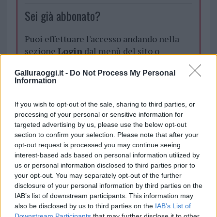
Sei già abbonato?
Puoi effettuare l'accesso andando nella
sezione
Login
dal menù del sito o
cliccando
qui
Galluraoggi.it -
Do Not Process My Personal
Information
TEMI:
Avis Olbia
Donazione Sangue Olbia
If you wish to opt-out of the sale, sharing to third parties, or
Gavino Murrighile
Notizie Olbia
processing of your personal or sensitive information for
targeted advertising by us, please use the below opt-out
Notizie in tempo reale?
section to confirm your selection. Please note that after your
opt-out request is processed you may continue seeing
Entra nel canale telegram di
interest-based ads based on personal information utilized by
GalluraOggi.it
us or personal information disclosed to third parties prior to
your opt-out. You may separately opt-out of the further
disclosure of your personal information by third parties on the
IAB’s list of downstream participants. This information may
also be disclosed by us to third parties on the
IAB’s List of
Inviaci le tue segnalazioni,
Downstream Participants
that may further disclose it to other