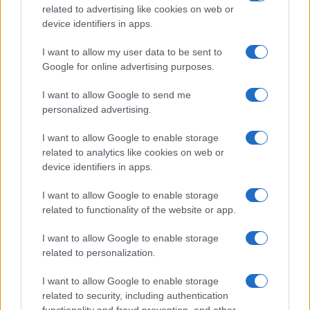
related to advertising like cookies on web or
o
r
st
A
device identifiers in apps.
o
p
NOTIZIE RECENTI
I want to allow my user data to be sent to
k
p
Google for online advertising purposes.
Jovanotti, Gabry Ponte e Alfa: Olbia ombelico del
I want to allow Google to send me
personalized advertising.
mondo per una notte
I want to allow Google to enable storage
Giorgia Meloni a La Maddalena, la vicesindaco:
related to analytics like cookies on web or
device identifiers in apps.
“Orgoglio e discrezione per visita privata̶…
I want to allow Google to enable storage
Incendio nella notte a Olbia, a fuoco due furgoni
related to functionality of the website or app.
I want to allow Google to enable storage
related to personalization.
A fuoco un deposito con bombole, intervento dei
I want to allow Google to enable storage
vigili del fuoco a Rudalza
related to security, including authentication
functionality and fraud prevention, and other