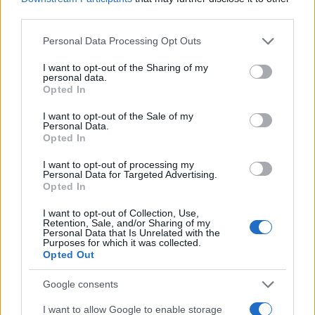
i tuoi video e le tue foto
third parties.
Su WhatsApp al numero +39
345 356 7512
Please note that this website/app uses one or more Google
Personal Data Processing Opt Outs
services and may gather and store information including but
not limited to your visit or usage behaviour. You may click to
I want to opt-out of the Sharing of my
personal data.
grant or deny consent to Google and its third-party tags to
Opted In
use your data for below specified purposes in below Google
consent section.
I want to opt-out of the Sale of my
Ricevi le nostre ultime news
Personal Data.
Opted In
da
Google News
I want to opt-out of processing my
Personal Data for Targeted Advertising.
Opted In
Condividi l'articolo
I want to opt-out of Collection, Use,
Retention, Sale, and/or Sharing of my
Personal Data that Is Unrelated with the
F
T
Pi
W
S
Purposes for which it was collected.
Opted Out
a
w
n
h
h
ce
it
te
at
a
Google consents
Articolo precedente
b
te
re
s
re
Prossimo articolo
I want to allow Google to enable storage