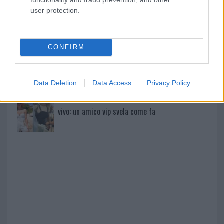
user protection.
Ristorante distrutto dalle fiamme a La
Maddalena, incendio a Monti d’à rena
CONFIRM
Le previsioni meteo per il weekend a Olbia e in
Gallura
Data Deletion
Data Access
Privacy Policy
Michelle Hunziker in Gallura, bella anche dal
vivo: un amico vip svela come fa