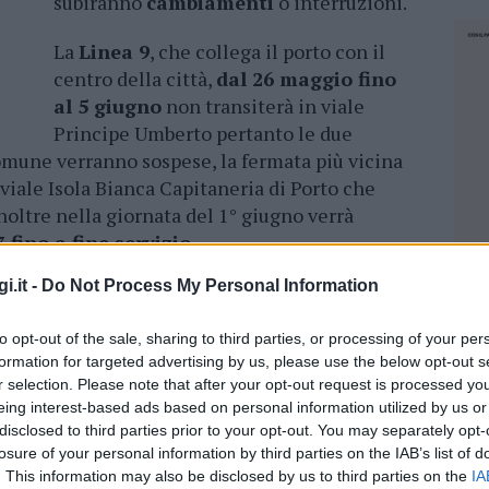
subiranno
cambiamenti
o interruzioni.
La
Linea 9
, che collega il porto con il
centro della città,
dal 26 maggio fino
al 5 giugno
non transiterà in viale
Principe Umberto pertanto le due
omune verranno sospese, la fermata più vicina
viale Isola Bianca Capitaneria di Porto che
noltre nella giornata del 1° giugno verrà
7 fino a fine servizio
.
i.it -
Do Not Process My Personal Information
ne di Bados
,
Pittulongu
, con il centro della
e 15 fino a fine servizio, effettuerà partenze
to opt-out of the sale, sharing to third parties, or processing of your per
iando il percorso alla
rotonda Europa
per poi
formation for targeted advertising by us, please use the below opt-out s
entro a Bados. Pertanto la fermata più vicina al
r selection. Please note that after your opt-out request is processed y
 ex polizia lato mare che dista
circa 600 metri
eing interest-based ads based on personal information utilized by us or
disclosed to third parties prior to your opt-out. You may separately opt-
losure of your personal information by third parties on the IAB’s list of
ndustriale con il centro della città, il giorno
1°
. This information may also be disclosed by us to third parties on the
IA
NEC