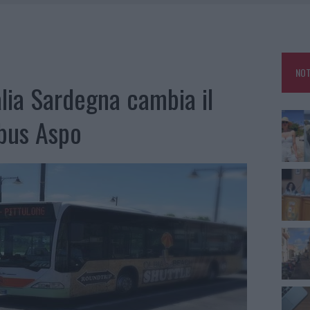
RO SPACCIO E DEGRADO: ESPLODE LA PROTESTA
SCEGLIERE LA SOLUZIONE IDEALE PER LA CASA E L’UFFICIO
GO DOLORE: STORIA E RINASCITA DELLA STRADA CHE SEGNÒ LA GALLURA
NOT
 BELLA ANCHE DAL VIVO: UN AMICO VIP SVELA COME FA
talia Sardegna cambia il
obus Aspo