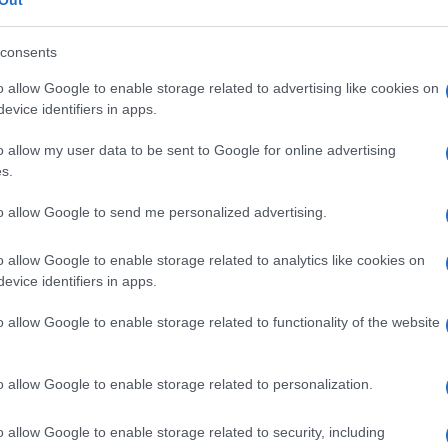
lly Italia Sardegna
lazioni, i tuoi video e le tue foto
consents
ro +39 345 356 7512
o allow Google to enable storage related to advertising like cookies on
evice identifiers in apps.
o allow my user data to be sent to Google for online advertising
s.
eale?
gram di GalluraOggi.it
to allow Google to send me personalized advertising.
o allow Google to enable storage related to analytics like cookies on
evice identifiers in apps.
ime news da
Google News
o allow Google to enable storage related to functionality of the website
o allow Google to enable storage related to personalization.
o allow Google to enable storage related to security, including