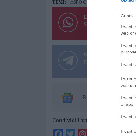
TEMI:
ASPO Olbia
Notizie Olbia
Ra
Inviaci le tue segna
Google 
Su WhatsApp al nume
I want t
web or d
I want t
purpose
Notizie in tempo r
Entra nel canale tele
I want 
I want t
web or d
Ricevi le nostre ult
I want t
or app.
I want t
Condividi l'articolo
F
T
Pi
W
S
I want t