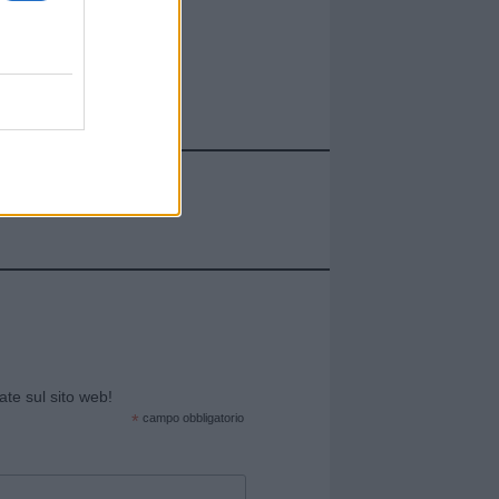
cate sul sito web!
*
campo obbligatorio