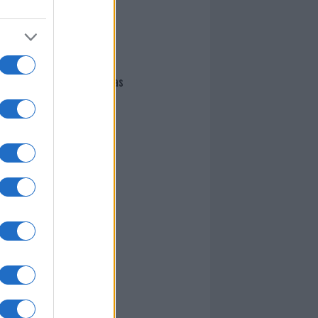
I nostri cari
Giovannimaria Cabras