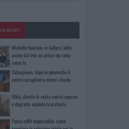
IZIE RECENTI
Michelle Hunziker in Gallura, bella
anche dal vivo: un amico vip svela
come fa
Calangianus, dopo le polemiche il
centro accoglienza minori chiude
Olbia, divieto di sosta contro spaccio
e degrado: esplode la protesta
Pausa caffè impeccabile: come
scegliere la soluzione ideale per la