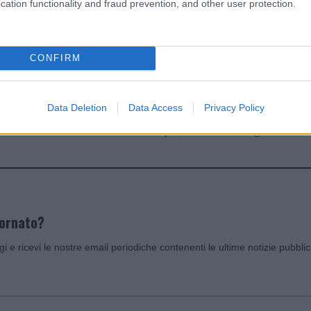
cation functionality and fraud prevention, and other user protection.
dente
Prossimo articolo
CONFIRM
Data Deletion
Data Access
Privacy Policy
Invia un Comunicato Stampa
|
Pubblicità
|
Segnala
iornato?
ggi e ricevi le nostre email periodiche contenenti le ultime notizie pubbli