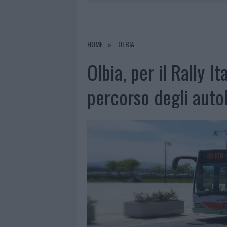
7 AGOSTO 2026
|
OLBIA, DIVIETO DI SOSTA CONT
7 AGOSTO 2026
|
PAUSA CAFFÈ IMPECCABILE: COME 
7 AGOSTO 2026
|
MONTE PINO, LA FINE DI UN LUN
HOME
OLBIA
7 AGOSTO 2026
|
MICHELLE HUNZIKER IN GALLURA,
Olbia, per il Rally I
percorso degli aut