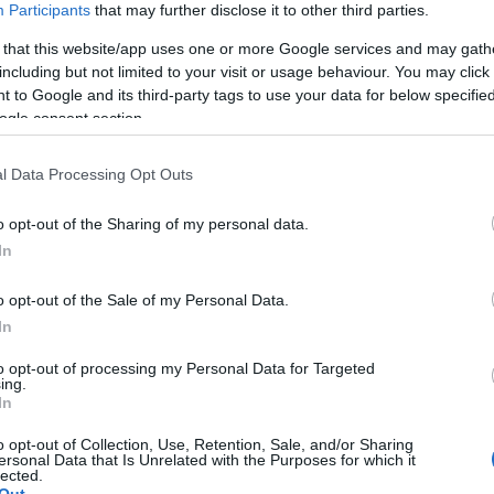
Participants
that may further disclose it to other third parties.
servizio
, verrà sospesa.
 that this website/app uses one or more Google services and may gath
orno
1° giugno
dalle ore
17
potranno subire
including but not limited to your visit or usage behaviour. You may click 
 to Google and its third-party tags to use your data for below specifi
ogle consent section.
l Data Processing Opt Outs
azionali?
o opt-out of the Sharing of my personal data.
In
 mese
cliccando
qui
o opt-out of the Sale of my Personal Data.
In
to opt-out of processing my Personal Data for Targeted
ing.
do nella sezione
Login
dal menù del sito o
In
o opt-out of Collection, Use, Retention, Sale, and/or Sharing
ersonal Data that Is Unrelated with the Purposes for which it
lected.
Out