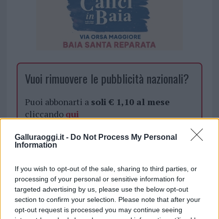
Vuoi rimuovere le pubblicità nazionali?
Puoi abbonarti a
soli € 1,10 al mese
cliccando
qui
Galluraoggi.it -
Do Not Process My Personal
Sei già abbonato?
Information
Puoi effettuare l'accesso andando nella
If you wish to opt-out of the sale, sharing to third parties, or
sezione
Login
dal menù del sito o
processing of your personal or sensitive information for
cliccando
qui
targeted advertising by us, please use the below opt-out
section to confirm your selection. Please note that after your
opt-out request is processed you may continue seeing