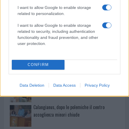
I want to allow Google to enable storage
A fuoco un deposito con bombole, intervento dei
related to personalization.
vigili del fuoco a Rudalza
I want to allow Google to enable storage
related to security, including authentication
Ristorante distrutto dalle fiamme a La
functionality and fraud prevention, and other
Maddalena, incendio a Monti d’à rena
user protection.
Le previsioni meteo per il weekend a Olbia e in
Gallura
CONFIRM
Michelle Hunziker in Gallura, bella anche dal
Data Deletion
Data Access
Privacy Policy
vivo: un amico vip svela come fa
Calangianus, dopo le polemiche il centro
accoglienza minori chiude