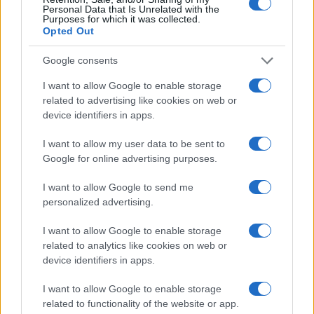
Personal Data that Is Unrelated with the
Purposes for which it was collected.
da
Google News
Opted Out
Google consents
Condividi l'articolo
I want to allow Google to enable storage
related to advertising like cookies on web or
F
T
Pi
W
S
device identifiers in apps.
a
w
n
h
h
I want to allow my user data to be sent to
ce
it
te
at
a
Articolo precedente
Google for online advertising purposes.
b
te
re
s
re
Prossimo articolo
I want to allow Google to send me
o
r
st
A
personalized advertising.
o
p
I want to allow Google to enable storage
NOTIZIE RECENTI
k
p
related to analytics like cookies on web or
device identifiers in apps.
Incendio nella notte a Olbia, a fuoco due furgoni
I want to allow Google to enable storage
related to functionality of the website or app.