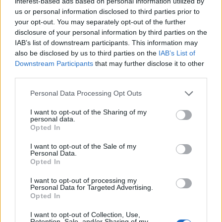
interest-based ads based on personal information utilized by
TEMI:
Naska
Notizie Olbia
Paki
Red Valley
us or personal information disclosed to third parties prior to
Red Valley Olbia
Rose Villain
Shari
your opt-out. You may separately opt-out of the further
disclosure of your personal information by third parties on the
IAB’s list of downstream participants. This information may
Notizie in tempo reale?
also be disclosed by us to third parties on the
IAB’s List of
Entra nel canale telegram di
Downstream Participants
that may further disclose it to other
GalluraOggi.it
third parties.
Please note that this website/app uses one or more Google
Personal Data Processing Opt Outs
services and may gather and store information including but
not limited to your visit or usage behaviour. You may click to
I want to opt-out of the Sharing of my
Inviaci le tue segnalazioni,
personal data.
grant or deny consent to Google and its third-party tags to
Opted In
i tuoi video e le tue foto
use your data for below specified purposes in below Google
Su WhatsApp al numero +39
consent section.
I want to opt-out of the Sale of my
Personal Data.
345 356 7512
Opted In
I want to opt-out of processing my
Personal Data for Targeted Advertising.
Opted In
Ricevi le nostre ultime news
I want to opt-out of Collection, Use,
Retention, Sale, and/or Sharing of my