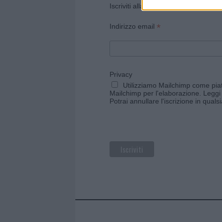
Iscriviti alla newsletter di Gallura O
*
Indirizzo email
Privacy
Utilizziamo Mailchimp come piatt
Mailchimp per l'elaborazione.
Leggi 
Potrai annullare l'iscrizione in qual