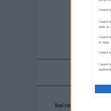
I want 
I want t
web or d
I want t
or app.
I want t
I want t
authenti
Vuoi rimanere sempre agg