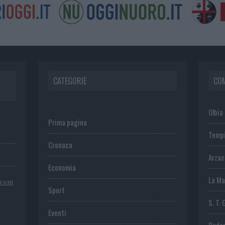
CATEGORIE
CO
Olbia
Prima pagina
Temp
Cronaca
Arza
Economia
La Ma
.com
Sport
S. T. 
Eventi