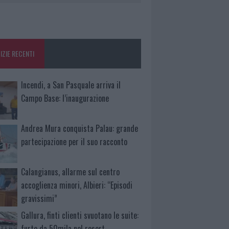
IZIE RECENTI
Incendi, a San Pasquale arriva il
Campo Base: l’inaugurazione
Andrea Mura conquista Palau: grande
partecipazione per il suo racconto
Calangianus, allarme sul centro
accoglienza minori, Albieri: “Episodi
gravissimi”
Gallura, finti clienti svuotano le suite:
furto da 50mila nel resort