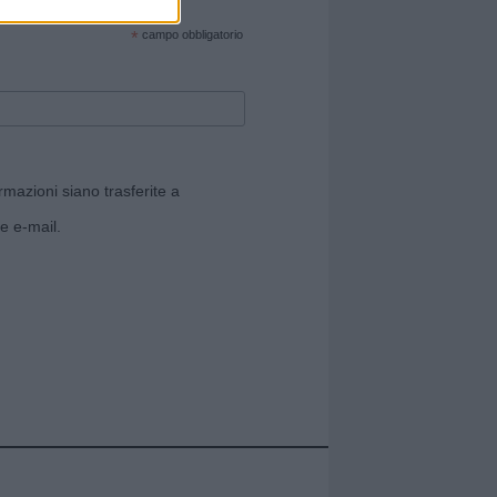
cate sul sito web!
*
campo obbligatorio
rmazioni siano trasferite a
e e-mail.