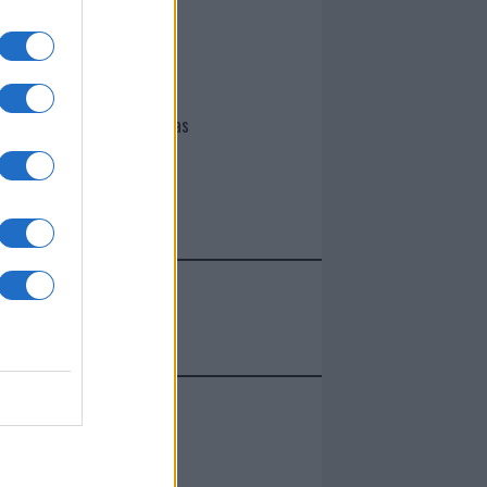
I nostri cari
Giovannimaria Cabras