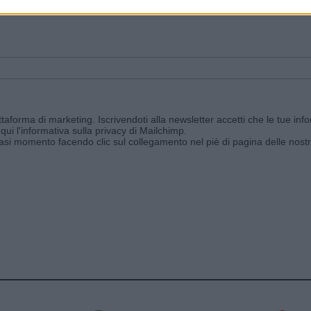
ggi e ricevi le nostre email periodiche contenenti le ultime notizie pubbli
aforma di marketing. Iscrivendoti alla newsletter accetti che le tue info
qui l'informativa sulla privacy di Mailchimp
.
siasi momento facendo clic sul collegamento nel piè di pagina delle nostr