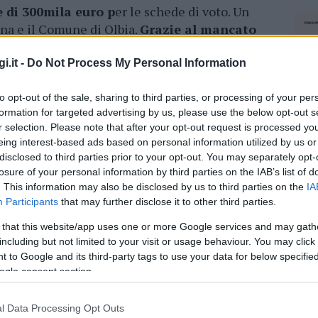
 di 300mila euro p
er le schede di voto. Un
gna e il Comune di Olbia.
Grazie al mancato
 Comune ha risparmiato il costo dei seggi.
ere
ieri in concomitanza con le elezioni per
i.it -
Do Not Process My Personal Information
Regione.
to opt-out of the sale, sharing to third parties, or processing of your per
formation for targeted advertising by us, please use the below opt-out s
azionali?
r selection. Please note that after your opt-out request is processed y
eing interest-based ads based on personal information utilized by us or
disclosed to third parties prior to your opt-out. You may separately opt-
 mese
cliccando
qui
losure of your personal information by third parties on the IAB’s list of
. This information may also be disclosed by us to third parties on the
IA
Participants
that may further disclose it to other third parties.
 that this website/app uses one or more Google services and may gath
do nella sezione
Login
dal menù del sito o
including but not limited to your visit or usage behaviour. You may click 
 to Google and its third-party tags to use your data for below specifi
ogle consent section.
l Data Processing Opt Outs
NEC