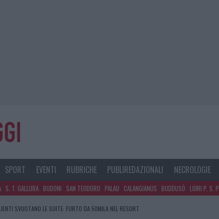
SPORT
EVENTI
RUBRICHE
PUBLIREDAZIONALI
NECROLOGIE
A
S. T. GALLURA
BUDONI
SAN TEODORO
PALAU
CALANGIANUS
BUDDUSÒ
LOIRI P. S. 
GOSTO, SOLE E CALDO TORNANO PROTAGONISTI