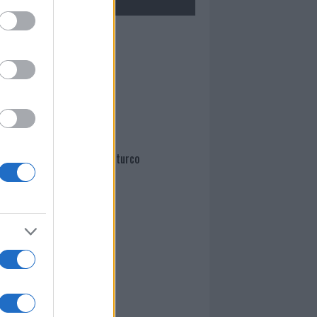
Mario Malu
Paolo Pinna
Martina Agostina Diturco
I nostri cari
I nostri cari