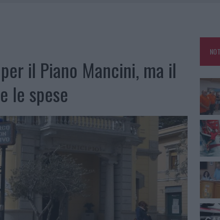
A IL CAMPO BASE: L’INAUGURAZIONE
: GRANDE PARTECIPAZIONE PER IL SUO RACCONTO
RO ACCOGLIENZA MINORI, ALBIERI: “EPISODI GRAVISSIMI”
NOT
NO LE SUITE: FURTO DA 50MILA NEL RESORT
per il Piano Mancini, ma il
e le spese