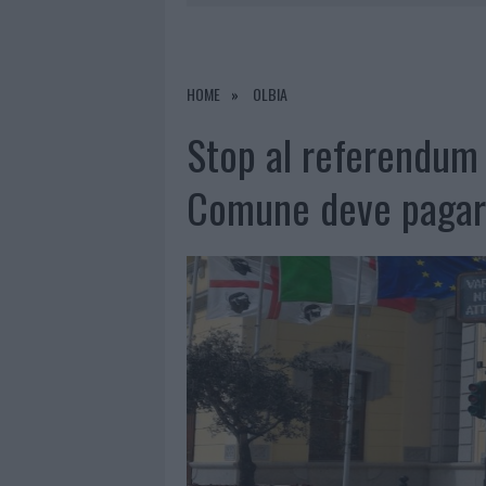
6 AGOSTO 2026
|
INCENDI, A SAN PASQUALE ARRIV
6 AGOSTO 2026
|
ANDREA MURA CONQUISTA PALAU
6 AGOSTO 2026
|
CALANGIANUS, ALLARME SUL CENT
HOME
OLBIA
6 AGOSTO 2026
|
GALLURA, FINTI CLIENTI SVUOTA
Stop al referendum 
Comune deve pagar