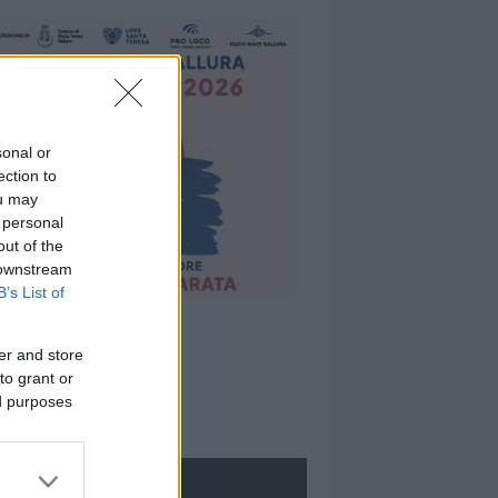
sonal or
ection to
ou may
 personal
out of the
 downstream
B’s List of
er and store
to grant or
ed purposes
ROLOGIE