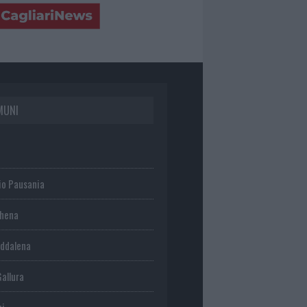
MUNI
io Pausania
chena
ddalena
Gallura