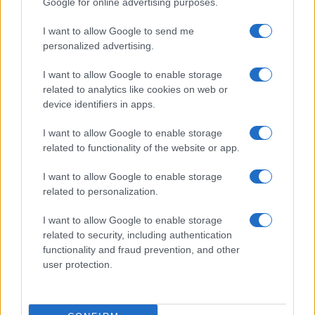
Google for online advertising purposes.
da
Google News
I want to allow Google to send me
personalized advertising.
I want to allow Google to enable storage
Condividi l'articolo
related to analytics like cookies on web or
device identifiers in apps.
F
T
Pi
W
S
a
w
n
h
h
I want to allow Google to enable storage
related to functionality of the website or app.
ce
it
te
at
a
Articolo precedente
b
te
re
s
re
I want to allow Google to enable storage
Prossimo articolo
related to personalization.
o
r
st
A
o
p
I want to allow Google to enable storage
related to security, including authentication
NOTIZIE RECENTI
k
p
functionality and fraud prevention, and other
user protection.
Le previsioni meteo per il weekend a Olbia e in
Gallura