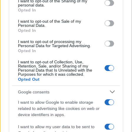
not limited to your visit or usage behaviour. You may click to
I want to opt-out of the Sharing of my
personal data.
Mercantile Lira
Notizie Gallura
Notizie Olbia
grant or deny consent to Google and its third-party tags to
Opted In
Notizie Sardegna
Olbia Notizie
Relitto Lira
use your data for below specified purposes in below Google
consent section.
I want to opt-out of the Sale of my
Personal Data.
Inviaci le tue segnalazioni,
Opted In
i tuoi video e le tue foto
Su WhatsApp al numero +39
I want to opt-out of processing my
Personal Data for Targeted Advertising.
345 356 7512
Opted In
I want to opt-out of Collection, Use,
Retention, Sale, and/or Sharing of my
Personal Data that Is Unrelated with the
Purposes for which it was collected.
Notizie in tempo reale?
Opted Out
Entra nel canale telegram di
Google consents
GalluraOggi.it
I want to allow Google to enable storage
related to advertising like cookies on web or
device identifiers in apps.
I want to allow my user data to be sent to
Ricevi le nostre ultime news