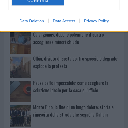
CONFIRM
Michelle Hunziker in Gallura, bella anche dal
vivo: un amico vip svela come fa
Data Deletion
Data Access
Privacy Policy
Calangianus, dopo le polemiche il centro
accoglienza minori chiude
Olbia, divieto di sosta contro spaccio e degrado:
esplode la protesta
Pausa caffè impeccabile: come scegliere la
soluzione ideale per la casa e l’ufficio
Monte Pino, la fine di un lungo dolore: storia e
rinascita della strada che segnò la Gallura