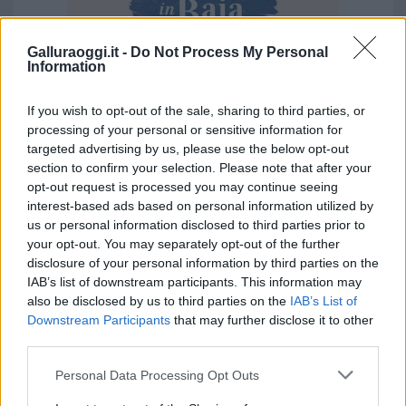
Galluraoggi.it -
Do Not Process My Personal
Information
If you wish to opt-out of the sale, sharing to third parties, or
Vuoi rimuovere le pubblicità nazionali?
processing of your personal or sensitive information for
targeted advertising by us, please use the below opt-out
Puoi abbonarti a
soli € 1,10 al mese
section to confirm your selection. Please note that after your
opt-out request is processed you may continue seeing
cliccando
qui
interest-based ads based on personal information utilized by
us or personal information disclosed to third parties prior to
Sei già abbonato?
your opt-out. You may separately opt-out of the further
disclosure of your personal information by third parties on the
IAB’s list of downstream participants. This information may
Puoi effettuare l'accesso andando nella
also be disclosed by us to third parties on the
IAB’s List of
sezione
Login
dal menù del sito o
Downstream Participants
that may further disclose it to other
cliccando
qui
third parties.
Please note that this website/app uses one or more Google
Personal Data Processing Opt Outs
services and may gather and store information including but
TEMI:
Comune Di Olbia
Dario Giagoni