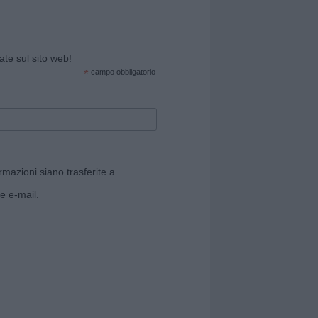
cate sul sito web!
*
campo obbligatorio
rmazioni siano trasferite a
e e-mail.