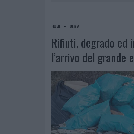
6 AGOSTO 2026
|
METEO OLBIA 7 AGOSTO, SOLE 
6 AGOSTO 2026
|
INCENDI, A SAN PASQUALE ARRIV
6 AGOSTO 2026
|
ANDREA MURA CONQUISTA PALAU
HOME
OLBIA
6 AGOSTO 2026
|
CALANGIANUS, ALLARME SUL CENT
Rifiuti, degrado ed 
l’arrivo del grande 