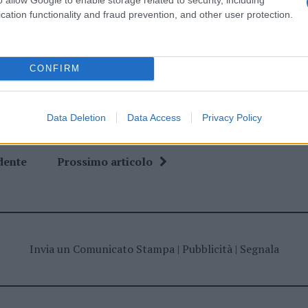
cation functionality and fraud prevention, and other user protection.
ino Satta
Rifiuti Olbia
CONFIRM
Data Deletion
Data Access
Privacy Policy
dente
Prossimo articolo
Invia un Comunicato Stampa
|
Pubblicità
|
Segnala