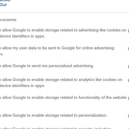
i e sensibili del comune e nelle spiagge verranno
Out
 per la raccolta”. Pronti ad affrontare l’estate
tto al passato e il potenziamento del servizio
consents
più funzionale e la città più decorosa, quindi.
e sempre più con la raccolta differenziata.
o allow Google to enable storage related to advertising like cookies on
evice identifiers in apps.
va amata.
Lavoreremo con tutta
delle telecamere nei punti più difficili della
o allow my user data to be sent to Google for online advertising
-. Verranno
rafforzati i controlli da parte
s.
tti insieme contro gli utenti indisciplinati”.
to allow Google to send me personalized advertising.
azionali?
o allow Google to enable storage related to analytics like cookies on
evice identifiers in apps.
 mese
cliccando
qui
o allow Google to enable storage related to functionality of the website
o allow Google to enable storage related to personalization.
do nella sezione
Login
dal menù del sito o
o allow Google to enable storage related to security, including