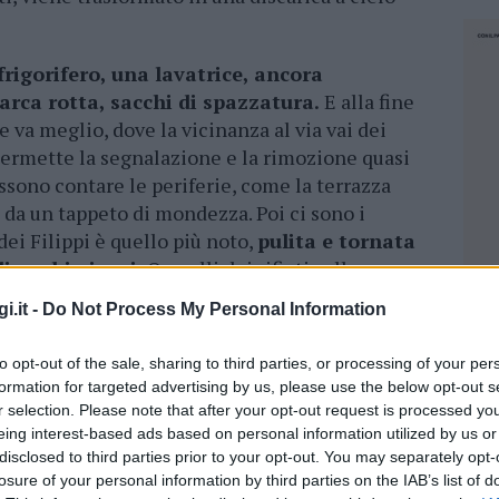
frigorifero, una lavatrice, ancora
arca rotta, sacchi di spazzatura.
E alla fine
 va meglio, dove la vicinanza al via vai dei
permette la segnalazione e la rimozione quasi
ssono contare le periferie, come la terrazza
 da un tappeto di mondezza. Poi ci sono i
 dei Filippi è quello più noto,
pulita e tornata
i pochi giorni.
O quelli dei rifiuti sulle
o ai cestini, ma senza metterli dentro.
i.it -
Do Not Process My Personal Information
arci intorno.
to opt-out of the sale, sharing to third parties, or processing of your per
aleducazione. Ma accanto a queste situazioni
formation for targeted advertising by us, please use the below opt-out s
della raccolta differenziata. Positivi e che
r selection. Please note that after your opt-out request is processed y
ia stato almeno in parte tracciato. “Solo nel
eing interest-based ads based on personal information utilized by us or
00 tonnellate di umido, 227 tonnellate di
disclosed to third parties prior to your opt-out. You may separately opt-
losure of your personal information by third parties on the IAB’s list of
 L’andamento del 2018 è positivo siamo sul
NEC