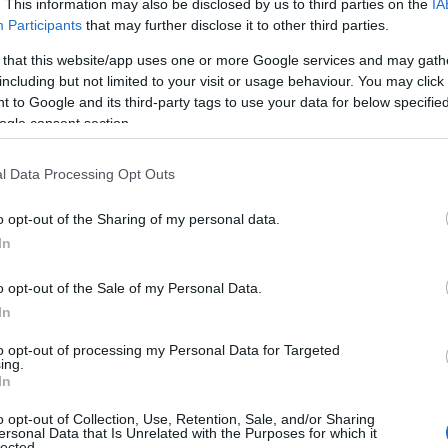
. This information may also be disclosed by us to third parties on the
IA
e all’Ambiente Gesuino Satta -. Per ottenere la
Participants
that may further disclose it to other third parties.
ggiungere il 75% e noi siamo sulla buona
ere sempre il massimo per ottenerla. Possiamo
 that this website/app uses one or more Google services and may gath
including but not limited to your visit or usage behaviour. You may click 
cietà civile”. Sono i numeri a parlare e la città
 to Google and its third-party tags to use your data for below specifi
ogle consent section.
icoltà di riuscire a tenere alto il livello di
l Data Processing Opt Outs
inistrazione comunale è corsa, comunque, ai
ova la rotatoria di Murta Maria, dal lunedì al
o opt-out of the Sharing of my personal data.
, per tutta l’estate, sarà attivo l’ecocentro
In
ze domestiche. Poi, verranno ulteriormente
ti soprattutto a migliorare il decoro
o opt-out of the Sale of my Personal Data.
o svuotamento dei cestini posti lungo le
In
agli utenti “itineranti”.
to opt-out of processing my Personal Data for Targeted
ing.
raccolta dei rifiuti d’estate abbiamo progettato
In
o e Rudalza – prosegue Satta -. è in fase di
o opt-out of Collection, Use, Retention, Sale, and/or Sharing
a dare una data precisa di quando sarà attivo.
ersonal Data that Is Unrelated with the Purposes for which it
lected.