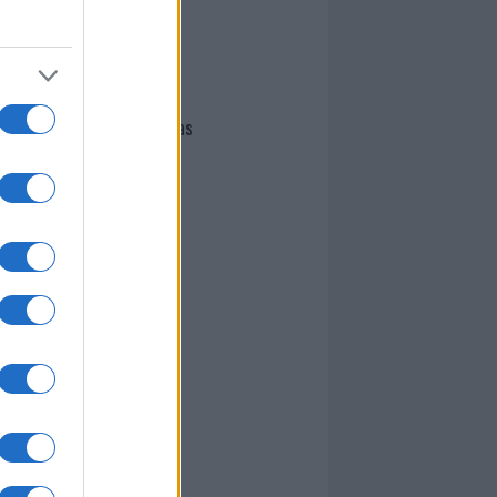
I nostri cari
Giovannimaria Cabras