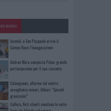
IZIE RECENTI
Incendi, a San Pasquale arriva il
Campo Base: l’inaugurazione
Andrea Mura conquista Palau: grande
partecipazione per il suo racconto
Calangianus, allarme sul centro
accoglienza minori, Albieri: “Episodi
gravissimi”
Gallura, finti clienti svuotano le suite:
furto da 50mila nel resort