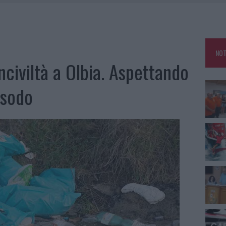
E CALDO TORNANO PROTAGONISTI
A IL CAMPO BASE: L’INAUGURAZIONE
: GRANDE PARTECIPAZIONE PER IL SUO RACCONTO
NOT
RO ACCOGLIENZA MINORI, ALBIERI: “EPISODI GRAVISSIMI”
inciviltà a Olbia. Aspettando
esodo