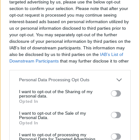
GalluraOggi.it
targeted advertising by us, please use the below opt-out
section to confirm your selection. Please note that after your
opt-out request is processed you may continue seeing
interest-based ads based on personal information utilized by
us or personal information disclosed to third parties prior to
your opt-out. You may separately opt-out of the further
Ricevi le nostre ultime news
disclosure of your personal information by third parties on the
IAB’s list of downstream participants. This information may
da
Google News
also be disclosed by us to third parties on the
IAB’s List of
Downstream Participants
that may further disclose it to other
third parties.
Condividi l'articolo
Please note that this website/app uses one or more Google
Personal Data Processing Opt Outs
services and may gather and store information including but
F
T
Pi
W
S
not limited to your visit or usage behaviour. You may click to
I want to opt-out of the Sharing of my
personal data.
a
w
n
h
h
grant or deny consent to Google and its third-party tags to
Opted In
use your data for below specified purposes in below Google
ce
it
te
at
a
consent section.
Articolo precedente
I want to opt-out of the Sale of my
Personal Data.
b
te
re
s
re
Prossimo articolo
Opted In
o
r
st
A
I want to opt-out of processing my
Personal Data for Targeted Advertising.