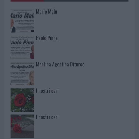
Mario Malu
Paolo Pinna
Martina Agostina Diturco
I nostri cari
I nostri cari