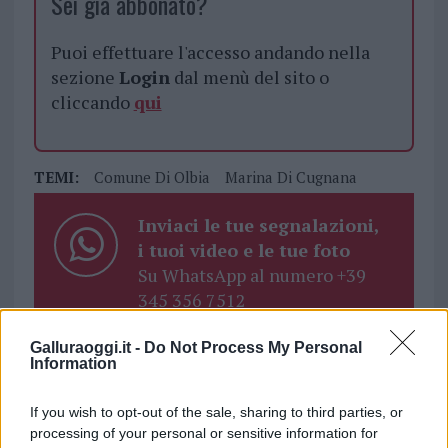
Sei già abbonato?
Puoi effettuare l'accesso andando nella
sezione
Login
dal menù del sito o
cliccando
qui
TEMI:
Comune Di Olbia
Marina Di Cugnana
Inviaci le tue segnalazioni,
i tuoi video e le tue foto
Su WhatsApp al numero +39
345 356 7512
Galluraoggi.it -
Do Not Process My Personal
Information
Notizie in tempo reale?
If you wish to opt-out of the sale, sharing to third parties, or
Entra nel canale telegram di
processing of your personal or sensitive information for