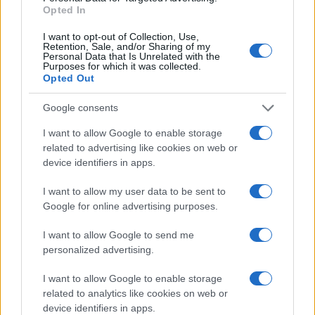
o
p
Opted In
NOTIZIE RECENTI
k
p
I want to opt-out of Collection, Use,
Retention, Sale, and/or Sharing of my
Incendio nella notte a Olbia, a fuoco due furgoni
Personal Data that Is Unrelated with the
Purposes for which it was collected.
Opted Out
Google consents
A fuoco un deposito con bombole, intervento dei
I want to allow Google to enable storage
vigili del fuoco a Rudalza
related to advertising like cookies on web or
device identifiers in apps.
Ristorante distrutto dalle fiamme a La
I want to allow my user data to be sent to
Maddalena, incendio a Monti d’à rena
Google for online advertising purposes.
Le previsioni meteo per il weekend a Olbia e in
I want to allow Google to send me
personalized advertising.
Gallura
I want to allow Google to enable storage
related to analytics like cookies on web or
Michelle Hunziker in Gallura, bella anche dal
device identifiers in apps.
vivo: un amico vip svela come fa