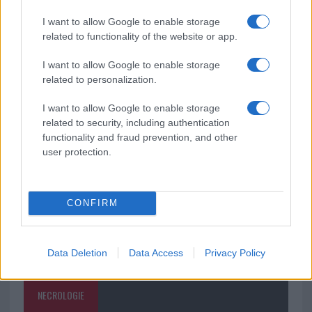
I want to allow Google to enable storage
related to functionality of the website or app.
Calangianus, dopo le polemiche il centro
accoglienza minori chiude
I want to allow Google to enable storage
related to personalization.
Olbia, divieto di sosta contro spaccio e degrado:
I want to allow Google to enable storage
esplode la protesta
related to security, including authentication
functionality and fraud prevention, and other
user protection.
CONFIRM
Data Deletion
Data Access
Privacy Policy
NECROLOGIE