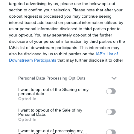
GalluraOggi.it
targeted advertising by us, please use the below opt-out
section to confirm your selection. Please note that after your
opt-out request is processed you may continue seeing
interest-based ads based on personal information utilized by
us or personal information disclosed to third parties prior to
your opt-out. You may separately opt-out of the further
Ricevi le nostre ultime news
disclosure of your personal information by third parties on the
IAB’s list of downstream participants. This information may
also be disclosed by us to third parties on the
IAB’s List of
da
Google News
Downstream Participants
that may further disclose it to other
third parties.
Condividi l'articolo
Please note that this website/app uses one or more Google
Personal Data Processing Opt Outs
services and may gather and store information including but
F
T
Pi
W
S
not limited to your visit or usage behaviour. You may click to
I want to opt-out of the Sharing of my
personal data.
grant or deny consent to Google and its third-party tags to
a
w
n
h
h
Opted In
use your data for below specified purposes in below Google
ce
it
te
at
a
consent section.
I want to opt-out of the Sale of my
Articolo precedente
Personal Data.
b
te
re
s
re
Prossimo articolo
Opted In
o
r
st
A
I want to opt-out of processing my