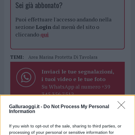
Sei già abbonato?
Puoi effettuare l'accesso andando nella
sezione
Login
dal menù del sito o
cliccando
qui
TEMI:
Area Marina Protetta Di Tavolara
Inviaci le tue segnalazioni,
i tuoi video e le tue foto
Su WhatsApp al numero +39
345 356 7512
Galluraoggi.it -
Do Not Process My Personal
Information
Notizie in tempo reale?
If you wish to opt-out of the sale, sharing to third parties, or
Entra nel canale telegram di
processing of your personal or sensitive information for