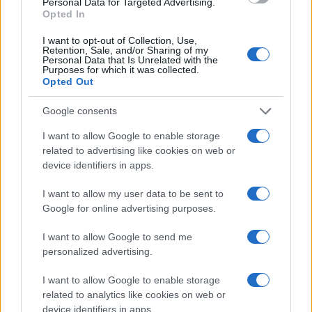
Personal Data for Targeted Advertising.
o
p
Opted In
NOTIZIE RECENTI
k
p
I want to opt-out of Collection, Use,
Retention, Sale, and/or Sharing of my
Personal Data that Is Unrelated with the
Michelle Hunziker in Gallura, bella anche dal
Purposes for which it was collected.
vivo: un amico vip svela come fa
Opted Out
Google consents
Calangianus, dopo le polemiche il centro
I want to allow Google to enable storage
accoglienza minori chiude
related to advertising like cookies on web or
device identifiers in apps.
Olbia, divieto di sosta contro spaccio e degrado:
I want to allow my user data to be sent to
esplode la protesta
Google for online advertising purposes.
I want to allow Google to send me
Pausa caffè impeccabile: come scegliere la
personalized advertising.
soluzione ideale per la casa e l’ufficio
I want to allow Google to enable storage
related to analytics like cookies on web or
Monte Pino, la fine di un lungo dolore: storia e
device identifiers in apps.