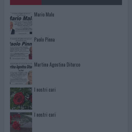
Mario Malu
Paolo Pinna
Martina Agostina Diturco
I nostri cari
I nostri cari