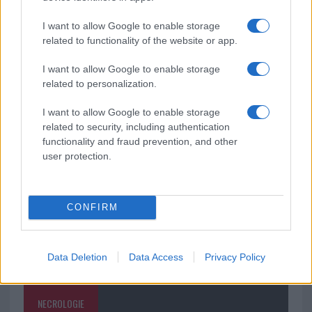
rinascita della strada che segnò la Gallura
I want to allow Google to enable storage
related to functionality of the website or app.
Raid nelle campagne di Berchidda, rischio per
la rete elettrica
I want to allow Google to enable storage
related to personalization.
Monte Pino, via i cancelli del cantiere: la Gallura
I want to allow Google to enable storage
ritrova la strada
related to security, including authentication
functionality and fraud prevention, and other
user protection.
CONFIRM
Data Deletion
Data Access
Privacy Policy
NECROLOGIE