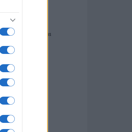
I nostri cari
Giovannimaria Cabras