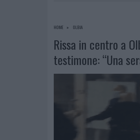
7 AGOSTO 2026
|
CALANGIANUS, DOPO LE POLEMIC
7 AGOSTO 2026
|
OLBIA, DIVIETO DI SOSTA CONT
7 AGOSTO 2026
|
PAUSA CAFFÈ IMPECCABILE: COME 
HOME
OLBIA
7 AGOSTO 2026
|
LE PREVISIONI METEO PER IL WEE
Rissa in centro a Ol
testimone: “Una ser