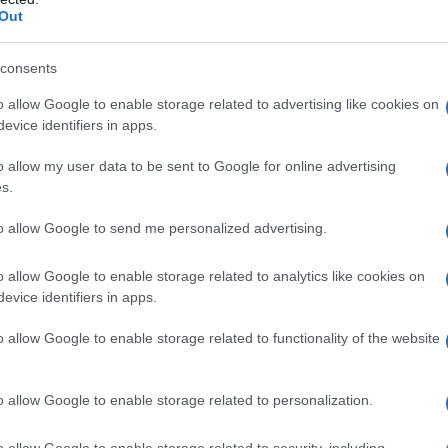
carabinieri e sarà all’attenzione dell’autorità
Out
na cosa spaventosa – conclude Spano -. Ma la
nte ogni sera”.
consents
o allow Google to enable storage related to advertising like cookies on
evice identifiers in apps.
o allow my user data to be sent to Google for online advertising
azionali?
s.
 mese
cliccando
qui
to allow Google to send me personalized advertising.
o allow Google to enable storage related to analytics like cookies on
evice identifiers in apps.
do nella sezione
Login
dal menù del sito o
o allow Google to enable storage related to functionality of the website
o allow Google to enable storage related to personalization.
o allow Google to enable storage related to security, including