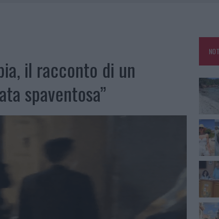
HE IL CENTRO ACCOGLIENZA MINORI CHIUDE
RO SPACCIO E DEGRADO: ESPLODE LA PROTESTA
SCEGLIERE LA SOLUZIONE IDEALE PER LA CASA E L’UFFICIO
NOT
KEND A OLBIA E IN GALLURA
bia, il racconto di un
ata spaventosa”