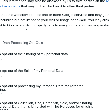
. This information may also be disclosed by us to third parties on the
IA
ono accorto che non era una conversazione
di
Participants
that may further disclose it to other third parties.
e si stavano movimentando. Sono uscito
 that this website/app uses one or more Google services and may gath
endo. E mi hanno detto di fare uscire dal
including but not limited to your visit or usage behaviour. You may click 
 spaventato e non è uscito giustamente. Allora
 to Google and its third-party tags to use your data for below specifi
avorando e di non crearmi problemi. Ho cercato
ogle consent section.
erando con loro”.
l Data Processing Opt Outs
o opt-out of the Sharing of my personal data.
enta più drammatica. “Il ragazzo tremava in un
In
successo, perchè ce l’avevano con lui e mi ha
rima in piazza Matteotti per proteggere
o opt-out of the Sale of my Personal Data.
In
cchiando – prosegue il tabaccaio – Nel
avano ad arrivare ragazzi. Saranno stati 18 alla
to opt-out of processing my Personal Data for Targeted
o. A quel punto ho chiamato i carabinieri”.
ing.
In
opo in piazza Regina Margherita,
ma il branco
o opt-out of Collection, Use, Retention, Sale, and/or Sharing
eno davanti alle divise. Quello che è
ersonal Data that Is Unrelated with the Purposes for which it
lected.