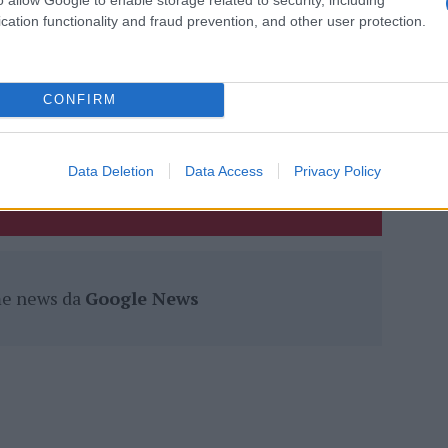
cation functionality and fraud prevention, and other user protection.
eale?
gram di GalluraOggi.it
CONFIRM
lazioni, i tuoi video e le tue foto
Data Deletion
Data Access
Privacy Policy
ro +39 345 356 7512
ime news da
Google News