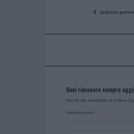
a
w
n
h
h
ce
it
te
at
a
Articolo prece
b
te
re
s
re
o
r
st
A
o
p
k
p
Vuoi rimanere sempre agg
Iscriviti alla newsletter di Gallura O
*
Indirizzo email