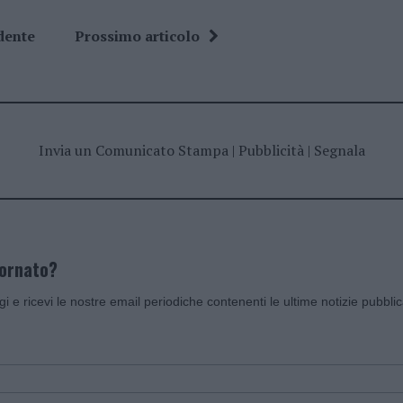
dente
Prossimo articolo
Invia un Comunicato Stampa
|
Pubblicità
|
Segnala
iornato?
ggi e ricevi le nostre email periodiche contenenti le ultime notizie pubbli