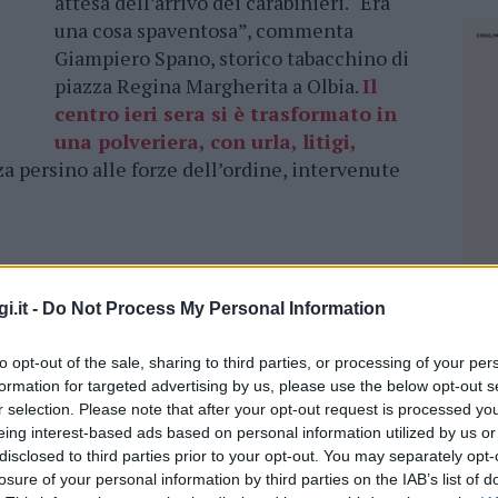
attesa dell’arrivo dei carabinieri. “Era
una cosa spaventosa”, commenta
Giampiero Spano, storico tabacchino di
piazza Regina Margherita a Olbia.
Il
centro ieri sera si è trasformato in
una polveriera, con urla, litigi,
za persino alle forze dell’ordine, intervenute
ollo, che ha spezzato la tranquillità serale del
i.it -
Do Not Process My Personal Information
gressione intorno alle 17, la tensione è
 quell’ora che un ragazzo ha cercato rifugio nel
to opt-out of the sale, sharing to third parties, or processing of your per
a di ricaricare il cellulare.
formation for targeted advertising by us, please use the below opt-out s
r selection. Please note that after your opt-out request is processed y
eing interest-based ads based on personal information utilized by us or
se poteva mettere a caricare per cinque minuti
disclosed to third parties prior to your opt-out. You may separately opt-
Dopo un po’ è stato raggiunto da un gruppo di
losure of your personal information by third parties on the IAB’s list of
NEC
visto che discutevano con questo ragazzo sulla