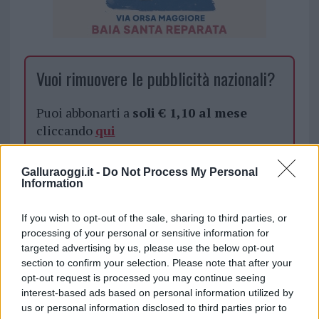
Vuoi rimuovere le pubblicità nazionali?
Puoi abbonarti a
soli € 1,10 al mese
cliccando
qui
Sei già abbonato?
Galluraoggi.it -
Do Not Process My Personal
Information
Puoi effettuare l'accesso andando nella
If you wish to opt-out of the sale, sharing to third parties, or
sezione
Login
dal menù del sito o
processing of your personal or sensitive information for
cliccando
qui
targeted advertising by us, please use the below opt-out
section to confirm your selection. Please note that after your
opt-out request is processed you may continue seeing
interest-based ads based on personal information utilized by
TEMI:
Marco Balata
Ruota Panoramica Olbia
us or personal information disclosed to third parties prior to