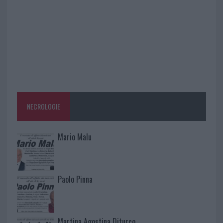
NECROLOGIE
Mario Malu
Paolo Pinna
Martina Agostina Diturco