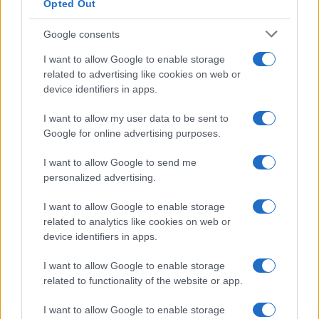
Opted Out
Condividi l'articolo
Google consents
F
T
Pi
W
S
I want to allow Google to enable storage
a
w
n
h
h
related to advertising like cookies on web or
device identifiers in apps.
ce
it
te
at
a
Articolo precedente
I want to allow my user data to be sent to
b
te
re
s
re
Prossimo articolo
Google for online advertising purposes.
o
r
st
A
I want to allow Google to send me
o
p
personalized advertising.
NOTIZIE RECENTI
k
p
I want to allow Google to enable storage
related to analytics like cookies on web or
Le previsioni meteo per il weekend a Olbia e in
device identifiers in apps.
Gallura
I want to allow Google to enable storage
related to functionality of the website or app.
Michelle Hunziker in Gallura, bella anche dal
vivo: un amico vip svela come fa
I want to allow Google to enable storage