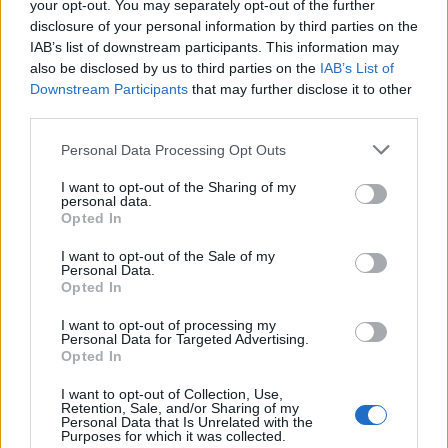
your opt-out. You may separately opt-out of the further
Notizie in tempo reale?
disclosure of your personal information by third parties on the
Entra nel canale telegram di
IAB’s list of downstream participants. This information may
GalluraOggi.it
also be disclosed by us to third parties on the
IAB’s List of
Downstream Participants
that may further disclose it to other
third parties.
Please note that this website/app uses one or more Google
Personal Data Processing Opt Outs
Inviaci le tue segnalazioni,
services and may gather and store information including but
i tuoi video e le tue foto
not limited to your visit or usage behaviour. You may click to
I want to opt-out of the Sharing of my
personal data.
grant or deny consent to Google and its third-party tags to
Su WhatsApp al numero +39
Opted In
use your data for below specified purposes in below Google
345 356 7512
consent section.
I want to opt-out of the Sale of my
Personal Data.
Opted In
I want to opt-out of processing my
Personal Data for Targeted Advertising.
Ricevi le nostre ultime news
Opted In
I want to opt-out of Collection, Use,
da
Google News
Retention, Sale, and/or Sharing of my
Personal Data that Is Unrelated with the
Purposes for which it was collected.