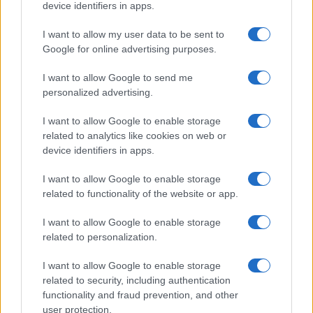
o
p
device identifiers in apps.
NOTIZIE RECENTI
k
p
I want to allow my user data to be sent to
Google for online advertising purposes.
Salvini al concerto per De Andrè, la nipote: “Mio
nonno gli avrebbe chiesto che cazzo ci faceva”
I want to allow Google to send me
personalized advertising.
Stop ai cantieri privati a Olbia, nuove regole
I want to allow Google to enable storage
anche a San Pantaleo
related to analytics like cookies on web or
device identifiers in apps.
Rapina a Porto Rotondo, due uomini fermati dai
I want to allow Google to enable storage
carabinieri
related to functionality of the website or app.
I want to allow Google to enable storage
Auto prende fuoco sulla strada statale 125 a
related to personalization.
Olbia, cosa è successo
I want to allow Google to enable storage
related to security, including authentication
Incidente sulla 125 a Olbia, due auto coinvolte:
functionality and fraud prevention, and other
user protection.