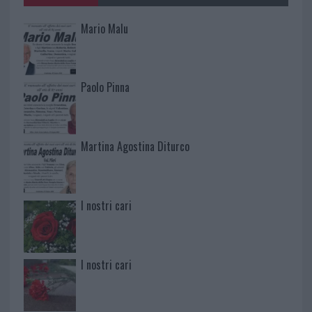
Mario Malu
Paolo Pinna
Martina Agostina Diturco
I nostri cari
I nostri cari