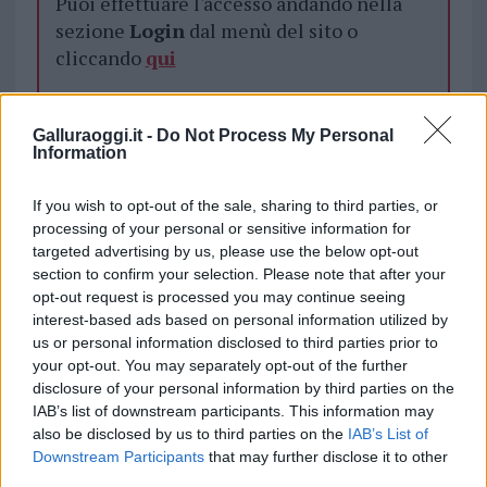
Puoi effettuare l'accesso andando nella
sezione
Login
dal menù del sito o
cliccando
qui
Galluraoggi.it -
Do Not Process My Personal
TEMI:
Abitanti Arzachena
Abitanti Olbia
Information
Bilancio Demografico Istat
Cipnes Gallura
Comune Di Olbia
Istat Olbia
Spopolamento Olbia
If you wish to opt-out of the sale, sharing to third parties, or
processing of your personal or sensitive information for
Inviaci le tue segnalazioni,
targeted advertising by us, please use the below opt-out
i tuoi video e le tue foto
section to confirm your selection. Please note that after your
opt-out request is processed you may continue seeing
Su WhatsApp al numero +39
interest-based ads based on personal information utilized by
345 356 7512
us or personal information disclosed to third parties prior to
your opt-out. You may separately opt-out of the further
disclosure of your personal information by third parties on the
IAB’s list of downstream participants. This information may
also be disclosed by us to third parties on the
IAB’s List of
Notizie in tempo reale?
Downstream Participants
that may further disclose it to other
Entra nel canale telegram di
third parties.