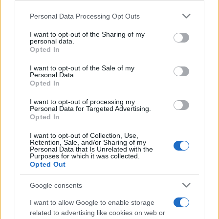
GalluraOggi.it
Please note that this website/app uses one or more Google
Personal Data Processing Opt Outs
services and may gather and store information including but
not limited to your visit or usage behaviour. You may click to
I want to opt-out of the Sharing of my
personal data.
grant or deny consent to Google and its third-party tags to
Opted In
use your data for below specified purposes in below Google
Ricevi le nostre ultime news
consent section.
I want to opt-out of the Sale of my
Personal Data.
Opted In
da
Google News
I want to opt-out of processing my
Personal Data for Targeted Advertising.
Opted In
Condividi l'articolo
I want to opt-out of Collection, Use,
F
T
Pi
W
S
Retention, Sale, and/or Sharing of my
Personal Data that Is Unrelated with the
a
w
n
h
h
Purposes for which it was collected.
Opted Out
ce
it
te
at
a
Articolo precedente
Google consents
b
te
re
s
re
Prossimo articolo
o
r
st
A
I want to allow Google to enable storage
related to advertising like cookies on web or