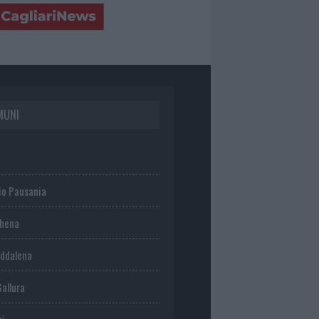
MUNI
io Pausania
chena
ddalena
Gallura