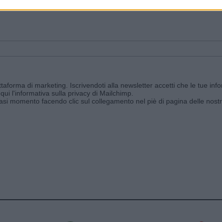
ggi e ricevi le nostre email periodiche contenenti le ultime notizie pubbli
aforma di marketing. Iscrivendoti alla newsletter accetti che le tue info
qui l'informativa sulla privacy di Mailchimp
.
siasi momento facendo clic sul collegamento nel piè di pagina delle nostr