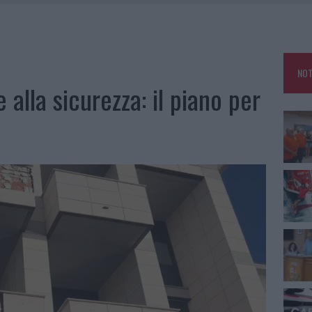
E CALDO TORNANO PROTAGONISTI
A IL CAMPO BASE: L’INAUGURAZIONE
: GRANDE PARTECIPAZIONE PER IL SUO RACCONTO
NOT
RO ACCOGLIENZA MINORI, ALBIERI: “EPISODI GRAVISSIMI”
e alla sicurezza: il piano per