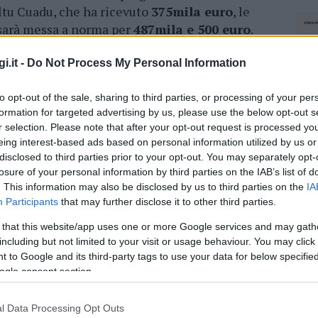
oltu Cuadu, che ha ricevuto
375mila euro
, le
 sarà messa a norma per
487mila e 500 euro
.
’istituto di via Vignola,
che avrà nuovi
i.it -
Do Not Process My Personal Information
da quello della scuola media di
Isticadeddu,
to opt-out of the sale, sharing to third parties, or processing of your per
mila e 722 euro
, un intervento fondamentale
formation for targeted advertising by us, please use the below opt-out s
r selection. Please note that after your opt-out request is processed y
lle aule. Le scuole, invece, i cui lavori sono
eing interest-based ads based on personal information utilized by us or
a di via Nanni
, di
san Pantaleo
, i cui lavori di
disclosed to third parties prior to your opt-out. You may separately opt-
letati per
120mila euro
e la scuola di
via
losure of your personal information by third parties on the IAB’s list of
realizzazione della nuova facciata ventilata.
. This information may also be disclosed by us to third parties on the
IA
Participants
that may further disclose it to other third parties.
azionali?
 that this website/app uses one or more Google services and may gath
including but not limited to your visit or usage behaviour. You may click 
 to Google and its third-party tags to use your data for below specifi
 mese
cliccando
qui
ogle consent section.
l Data Processing Opt Outs
NEC