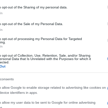
do nella sezione
Login
dal menù del sito o
o opt-out of the Sharing of my personal data.
In
o opt-out of the Sale of my Personal Data.
In
e Olbia
Messa In Sicurezza Scuole
Studenti Olbia
to opt-out of processing my Personal Data for Targeted
ing.
In
o opt-out of Collection, Use, Retention, Sale, and/or Sharing
ersonal Data that Is Unrelated with the Purposes for which it
lected.
Out
dente
Prossimo articolo
consents
o allow Google to enable storage related to advertising like cookies on
evice identifiers in apps.
o allow my user data to be sent to Google for online advertising
s.