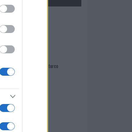
Mario Malu
Paolo Pinna
Martina Agostina Diturco
I nostri cari
I nostri cari