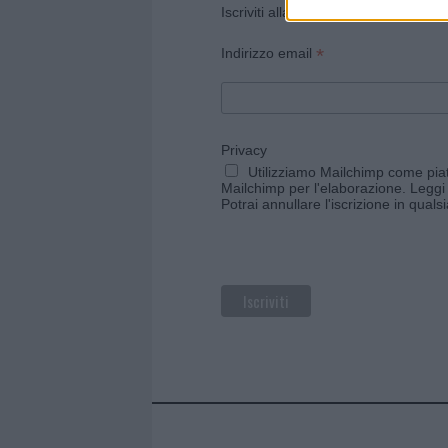
Iscriviti alla newsletter di Gallura O
*
Indirizzo email
Privacy
Utilizziamo Mailchimp come piatt
Mailchimp per l'elaborazione.
Leggi 
Potrai annullare l'iscrizione in qual