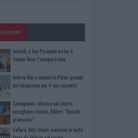
IZIE RECENTI
Incendi, a San Pasquale arriva il
Campo Base: l’inaugurazione
Andrea Mura conquista Palau: grande
partecipazione per il suo racconto
Calangianus, allarme sul centro
accoglienza minori, Albieri: “Episodi
gravissimi”
Gallura, finti clienti svuotano le suite:
furto da 50mila nel resort