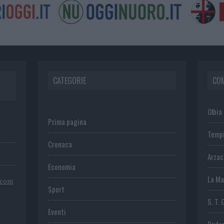
CATEGORIE
CO
Olbia
Prima pagina
Temp
Cronaca
Arza
Economia
La Ma
.com
Sport
S. T. 
Eventi