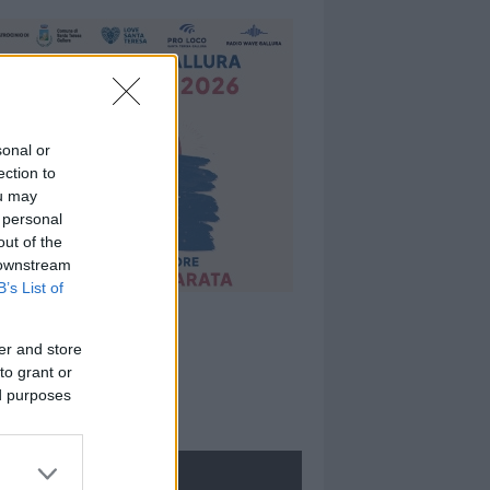
sonal or
ection to
ou may
 personal
out of the
 downstream
B’s List of
er and store
to grant or
ed purposes
ROLOGIE