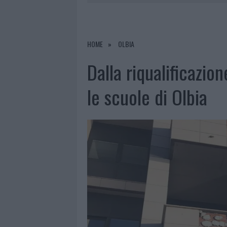
6 AGOSTO 2026
|
METEO OLBIA 7 AGOSTO, SOLE 
6 AGOSTO 2026
|
INCENDI, A SAN PASQUALE ARRIV
6 AGOSTO 2026
|
ANDREA MURA CONQUISTA PALAU
HOME
OLBIA
6 AGOSTO 2026
|
CALANGIANUS, ALLARME SUL CENT
Dalla riqualificazion
le scuole di Olbia