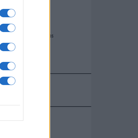
I nostri cari
Giovannimaria Cabras