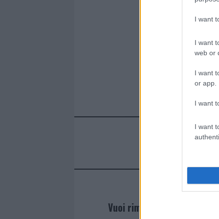
I want 
I want t
web or d
I want t
or app.
I want t
I want t
authenti
Vuoi rimanere sempre agg