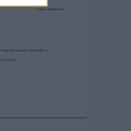
cate sul sito web!
*
campo obbligatorio
rmazioni siano trasferite a
e e-mail.