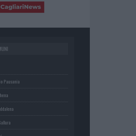
MUNI
io Pausania
chena
ddalena
Gallura