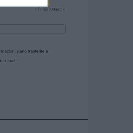
cate sul sito web!
*
campo obbligatorio
rmazioni siano trasferite a
e e-mail.