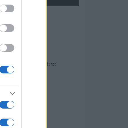
Mario Malu
Paolo Pinna
Martina Agostina Diturco
I nostri cari
I nostri cari