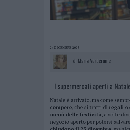
24 DICEMBRE 2023
di
Maria Verderame
I supermercati aperti a Natale
Natale è arrivato, ma come sempre,
compere
, che si tratti di
regali
o 
menù delle festività
, a volte di
negozio aperto per potersi salvare
chiudono il 25 dicembre
, ma alc