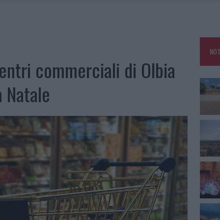
TTI ALLA ZUPPA GALLURESE: GLI APPUNTAMENTI DA NON PERDERE
ARMORA, PARCHEGGIO PROVVISORIO A LA MADDALENA
FALSI INCARICATI BUSSANO ALLE PORTE
NOT
A OLBIA, LA PRIMA AL MOLO BRIN È UN SUCCESSO
entri commerciali di Olbia
a Natale