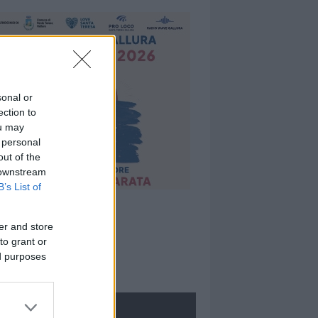
sonal or
ection to
ou may
 personal
out of the
 downstream
B’s List of
er and store
to grant or
ed purposes
ROLOGIE