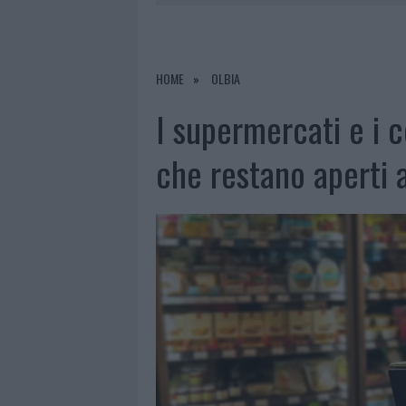
6 AGOSTO 2026
|
EVENTI IN GALLURA, DA JOVANO
6 AGOSTO 2026
|
NUOVI POSTI AUTO IN VIA LA M
6 AGOSTO 2026
|
ALLARME TRUFFE A BERCHIDDA, 
HOME
OLBIA
6 AGOSTO 2026
|
NOTRE-DAME DE PARIS CONQUIST
I supermercati e i c
che restano aperti 