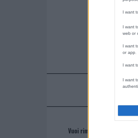
o
r
st
A
I want 
o
p
k
p
I want t
web or d
I want t
or app.
I want t
I want t
authenti
Vuoi rimanere sempre agg