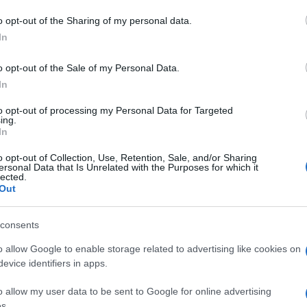
o opt-out of the Sharing of my personal data.
In
do nella sezione
Login
dal menù del sito o
o opt-out of the Sale of my Personal Data.
In
to opt-out of processing my Personal Data for Targeted
ing.
te Olbia
Natale Olbia
Notizie Olbia
In
i A Natale Olbia
Supermercati Aperti Olbia
o opt-out of Collection, Use, Retention, Sale, and/or Sharing
ia
Supermercati Olbia Natale
ersonal Data that Is Unrelated with the Purposes for which it
lected.
tale Aperto Olbia
Out
consents
o allow Google to enable storage related to advertising like cookies on
evice identifiers in apps.
dente
Prossimo articolo
o allow my user data to be sent to Google for online advertising
s.