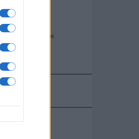
I nostri cari
Giovannimaria Cabras