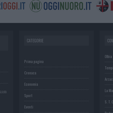
CATEGORIE
CO
Olbia
Prima pagina
Temp
Cronaca
Arza
Economia
La Ma
.com
Sport
S. T. 
Eventi