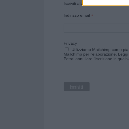
Iscriviti alla newsletter di Gallura O
*
Indirizzo email
Privacy
Utilizziamo Mailchimp come piatt
Mailchimp per l'elaborazione.
Leggi 
Potrai annullare l'iscrizione in qual