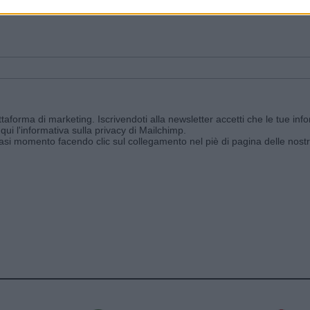
ggi e ricevi le nostre email periodiche contenenti le ultime notizie pubbli
aforma di marketing. Iscrivendoti alla newsletter accetti che le tue info
qui l'informativa sulla privacy di Mailchimp
.
siasi momento facendo clic sul collegamento nel piè di pagina delle nostr