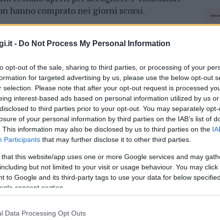
on hanno comprato nei giorni scorsi.
i.it -
Do Not Process My Personal Information
 deciso di restare
aperti anche il 25
to opt-out of the sale, sharing to third parties, or processing of your per
cati online. Chiudono i due
Spazio Conad
,
formation for targeted advertising by us, please use the below opt-out s
erranova e Olbia Mare
. In centro storico il
r selection. Please note that after your opt-out request is processed y
iuso nel giorno di Natale, così come
Lidl
in via
eing interest-based ads based on personal information utilized by us or
disclosed to third parties prior to your opt-out. You may separately opt-
losure of your personal information by third parties on the IAB’s list of
na aeroporto e quello
in zona Basa
, ma resta
. This information may also be disclosed by us to third parties on the
IA
.
Chiudono gli Eurospin
, e il
Romagnolo
di
Participants
that may further disclose it to other third parties.
quello di via Vicenza
.
 that this website/app uses one or more Google services and may gath
including but not limited to your visit or usage behaviour. You may click 
 to Google and its third-party tags to use your data for below specifi
azionali?
ogle consent section.
 mese
cliccando
qui
l Data Processing Opt Outs
NEC