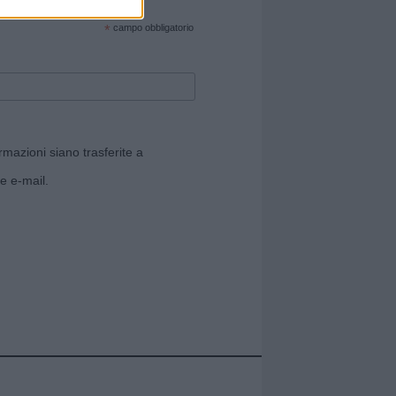
cate sul sito web!
*
campo obbligatorio
rmazioni siano trasferite a
e e-mail.