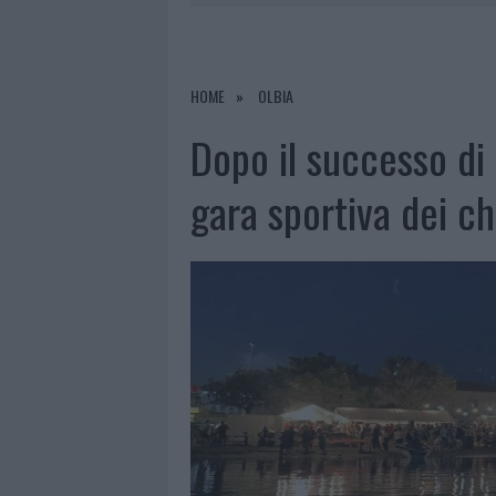
6 AGOSTO 2026
|
EVENTI IN GALLURA, DA JOVANO
6 AGOSTO 2026
|
NUOVI POSTI AUTO IN VIA LA M
6 AGOSTO 2026
|
ALLARME TRUFFE A BERCHIDDA, 
HOME
OLBIA
6 AGOSTO 2026
|
NOTRE-DAME DE PARIS CONQUIST
Dopo il successo di l
gara sportiva dei ch