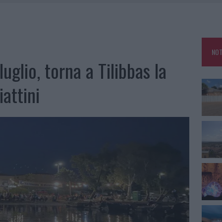
TTI ALLA ZUPPA GALLURESE: GLI APPUNTAMENTI DA NON PERDERE
ARMORA, PARCHEGGIO PROVVISORIO A LA MADDALENA
FALSI INCARICATI BUSSANO ALLE PORTE
NOT
A OLBIA, LA PRIMA AL MOLO BRIN È UN SUCCESSO
uglio, torna a Tilibbas la
iattini