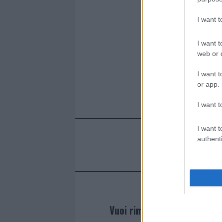
I want 
I want t
web or d
I want t
or app.
I want t
I want t
authenti
Vuoi rimanere sempre agg