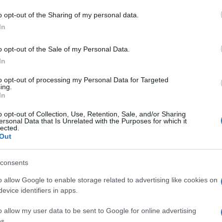
Olbia
Via Dei Lidi Olbia
o opt-out of the Sharing of my personal data.
In
o opt-out of the Sale of my Personal Data.
In
to opt-out of processing my Personal Data for Targeted
dente
Prossimo articolo
ing.
In
o opt-out of Collection, Use, Retention, Sale, and/or Sharing
ersonal Data that Is Unrelated with the Purposes for which it
lected.
Out
consents
o allow Google to enable storage related to advertising like cookies on
evice identifiers in apps.
o allow my user data to be sent to Google for online advertising
s.