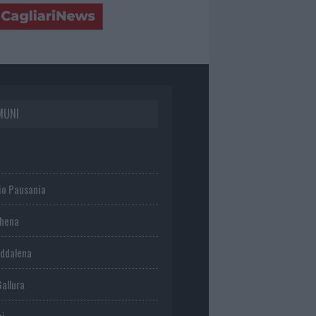
MUNI
io Pausania
chena
ddalena
Gallura