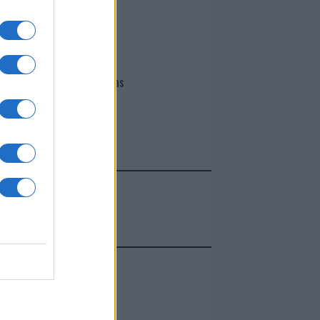
I nostri cari
Giovannimaria Cabras