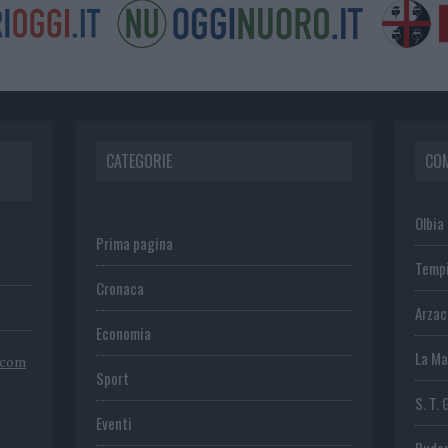
CATEGORIE
CO
Olbia
Prima pagina
Temp
Cronaca
Arza
Economia
La Ma
.com
Sport
S. T. 
Eventi