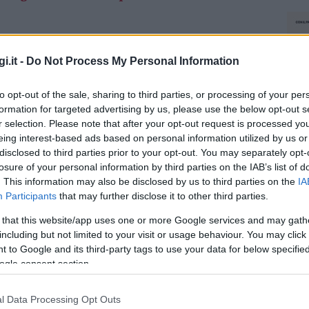
re 17, sul porticciolo di via dei Lidi. Anche il
i.it -
Do Not Process My Personal Information
to dalla Marina di Olbia,
con il presidente
cqueo dello storico quartiere di Tilibbas si
to opt-out of the sale, sharing to third parties, or processing of your per
ecchio di acqua della Marina.
formation for targeted advertising by us, please use the below opt-out s
r selection. Please note that after your opt-out request is processed y
eing interest-based ads based on personal information utilized by us or
azionali?
disclosed to third parties prior to your opt-out. You may separately opt-
losure of your personal information by third parties on the IAB’s list of
 mese
cliccando
qui
. This information may also be disclosed by us to third parties on the
IA
Participants
that may further disclose it to other third parties.
 that this website/app uses one or more Google services and may gath
including but not limited to your visit or usage behaviour. You may click 
 to Google and its third-party tags to use your data for below specifi
do nella sezione
Login
dal menù del sito o
ogle consent section.
l Data Processing Opt Outs
NEC