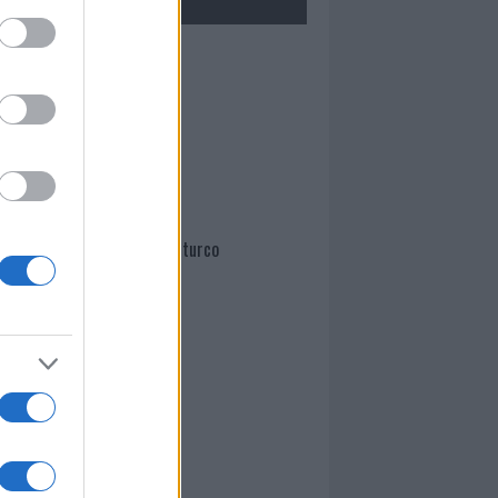
Mario Malu
Paolo Pinna
Martina Agostina Diturco
I nostri cari
I nostri cari