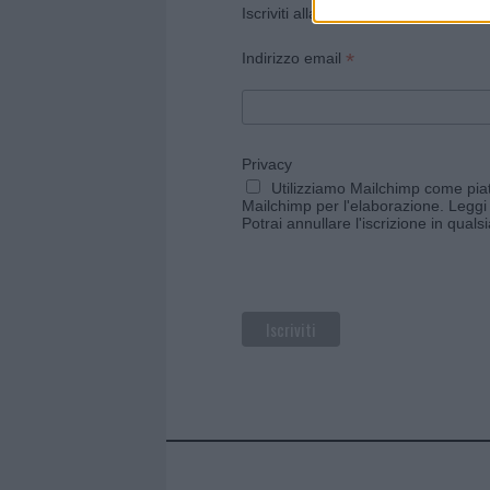
Iscriviti alla newsletter di Gallura O
*
Indirizzo email
Privacy
Utilizziamo Mailchimp come piatt
Mailchimp per l'elaborazione.
Leggi 
Potrai annullare l'iscrizione in qual