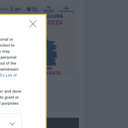
sonal or
ection to
ou may
 personal
out of the
 downstream
B’s List of
er and store
to grant or
ed purposes
ROLOGIE