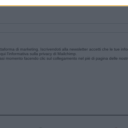
ggi e ricevi le nostre email periodiche contenenti le ultime notizie pubbli
aforma di marketing. Iscrivendoti alla newsletter accetti che le tue info
qui l'informativa sulla privacy di Mailchimp
.
siasi momento facendo clic sul collegamento nel piè di pagina delle nostr