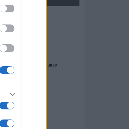
Mario Malu
Paolo Pinna
Martina Agostina Diturco
I nostri cari
I nostri cari