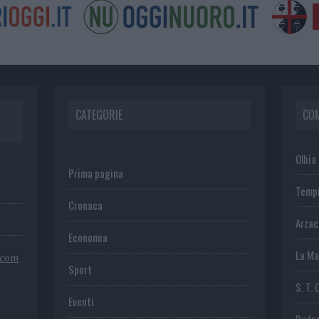
CATEGORIE
CO
Olbia
Prima pagina
Temp
Cronaca
Arza
Economia
La Ma
.com
Sport
S. T. 
Eventi