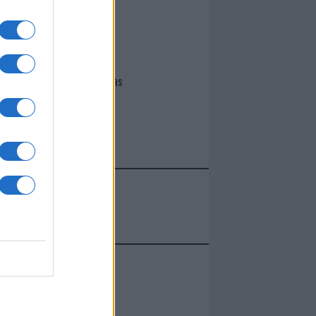
I nostri cari
Giovannimaria Cabras