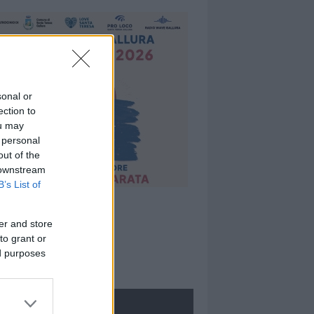
sonal or
ection to
ou may
 personal
out of the
 downstream
B’s List of
er and store
to grant or
ed purposes
ROLOGIE