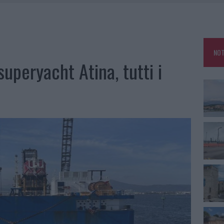
FALSI INCARICATI BUSSANO ALLE PORTE
E CALDO TORNANO PROTAGONISTI
USE ANCORA FINO A FINE AGOSTO
NOT
CA DELLE METE PIÙ AMATE DELL’ESTATE 2026
superyacht Atina, tutti i