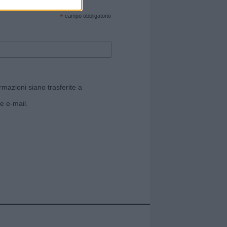
cate sul sito web!
*
campo obbligatorio
rmazioni siano trasferite a
e e-mail.