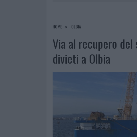
6 AGOSTO 2026
|
ALLARME TRUFFE A BERCHIDDA, 
6 AGOSTO 2026
|
METEO OLBIA 7 AGOSTO, SOLE 
6 AGOSTO 2026
|
TEST TUNNEL OLBIA: RAMPE CHI
HOME
OLBIA
6 AGOSTO 2026
|
AGGIUS CONQUISTA LA CLASSIFI
Via al recupero del 
divieti a Olbia