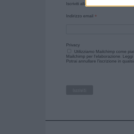
Iscriviti alla newsletter di Gallura O
*
Indirizzo email
Privacy
Utilizziamo Mailchimp come piatt
Mailchimp per l'elaborazione.
Leggi 
Potrai annullare l'iscrizione in qual