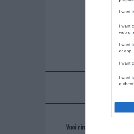
ce
it
te
at
a
Articolo prece
b
te
re
s
re
I want 
o
r
st
A
I want t
o
p
web or d
k
p
I want t
or app.
I want t
I want t
authenti
Vuoi rimanere sempre agg