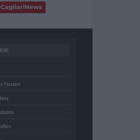
MUNI
io Pausania
chena
ddalena
Gallura