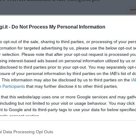
ntone Conquest Mb1
, attualmente
ustriale Nord del Porto Cocciani, verrà
i.it -
Do Not Process My Personal Information
iatore Cala Azzurra e del R/re portuale
to opt-out of the sale, sharing to third parties, or processing of your per
ell’affondamento dell’imbarcazione.
formation for targeted advertising by us, please use the below opt-out s
r selection. Please note that after your opt-out request is processed y
à un’ispezione subacquea finalizzata alla
eing interest-based ads based on personal information utilized by us or
ma dell’imbragatura, della durata di circa una
disclosed to third parties prior to your opt-out. You may separately opt-
rrà imbragato opportunamente con catene. Solo
losure of your personal information by third parties on the IAB’s list of
 al raddrizzamento (parbuckling) e
. This information may also be disclosed by us to third parties on the
IA
e la gru
presente a bordo del pontone, per il
Participants
that may further disclose it to other third parties.
assima per i giorni 4/5 novembre prossimi.
 that this website/app uses one or more Google services and may gath
including but not limited to your visit or usage behaviour. You may click 
rocederà alla bonifica del sito
con recupero
 to Google and its third-party tags to use your data for below specifi
mersi durante le operazioni di recupero. La data
ogle consent section.
 prevista per il giorno 11 novembre, dopo la
lta del porto di demolizione
l Data Processing Opt Outs
NEC