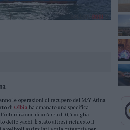
na.
anno le operazioni di recupero del M/Y Atina.
rto
di
Olbia
ha emanato una specifica
 l’interdizione di un’area di 0,5 miglia
 dello yacht. È stato altresì richiesto il
i e velivoli assimilati a tale categoria per