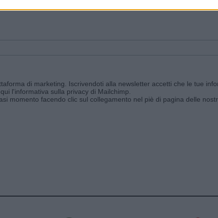
ggi e ricevi le nostre email periodiche contenenti le ultime notizie pubbli
aforma di marketing. Iscrivendoti alla newsletter accetti che le tue info
qui l'informativa sulla privacy di Mailchimp
.
siasi momento facendo clic sul collegamento nel piè di pagina delle nostr