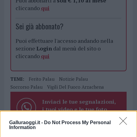
Puoi abbonarti a
soli € 1,10 al mese
cliccando
qui
Sei già abbonato?
Puoi effettuare l'accesso andando nella
sezione
Login
dal menù del sito o
cliccando
qui
TEMI:
Ferito Palau
Notizie Palau
Soccorso Palau
Vigili Del Fuoco Arzachena
Inviaci le tue segnalazioni,
i tuoi video e le tue foto
Su WhatsApp al numero +39
Galluraoggi.it -
Do Not Process My Personal
345 356 7512
Information