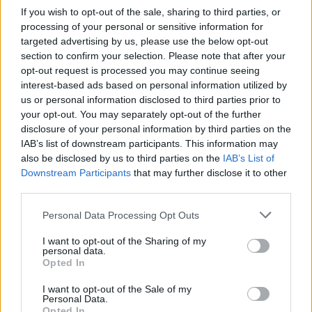
If you wish to opt-out of the sale, sharing to third parties, or
processing of your personal or sensitive information for
Notizie in tempo reale?
targeted advertising by us, please use the below opt-out
section to confirm your selection. Please note that after your
Entra nel canale telegram di
opt-out request is processed you may continue seeing
GalluraOggi.it
interest-based ads based on personal information utilized by
us or personal information disclosed to third parties prior to
your opt-out. You may separately opt-out of the further
disclosure of your personal information by third parties on the
IAB’s list of downstream participants. This information may
Ricevi le nostre ultime news
also be disclosed by us to third parties on the
IAB’s List of
Downstream Participants
that may further disclose it to other
third parties.
da
Google News
Please note that this website/app uses one or more Google
Personal Data Processing Opt Outs
services and may gather and store information including but
not limited to your visit or usage behaviour. You may click to
I want to opt-out of the Sharing of my
Condividi l'articolo
personal data.
grant or deny consent to Google and its third-party tags to
Opted In
F
T
Pi
W
S
use your data for below specified purposes in below Google
consent section.
I want to opt-out of the Sale of my
a
w
n
h
h
Personal Data.
Opted In