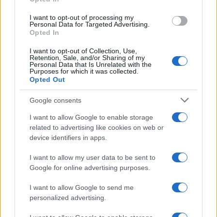
ce
it
te
at
a
Articolo precedente
b
te
re
s
re
I want to opt-out of processing my
Prossimo articolo
Personal Data for Targeted Advertising.
Opted In
o
r
st
A
o
p
I want to opt-out of Collection, Use,
Retention, Sale, and/or Sharing of my
NOTIZIE RECENTI
k
p
Personal Data that Is Unrelated with the
Purposes for which it was collected.
Opted Out
Ristorante distrutto dalle fiamme a La
Google consents
Maddalena, incendio a Monti d’à rena
I want to allow Google to enable storage
related to advertising like cookies on web or
Le previsioni meteo per il weekend a Olbia e in
device identifiers in apps.
Gallura
I want to allow my user data to be sent to
Google for online advertising purposes.
Michelle Hunziker in Gallura, bella anche dal
vivo: un amico vip svela come fa
I want to allow Google to send me
personalized advertising.
Calangianus, dopo le polemiche il centro