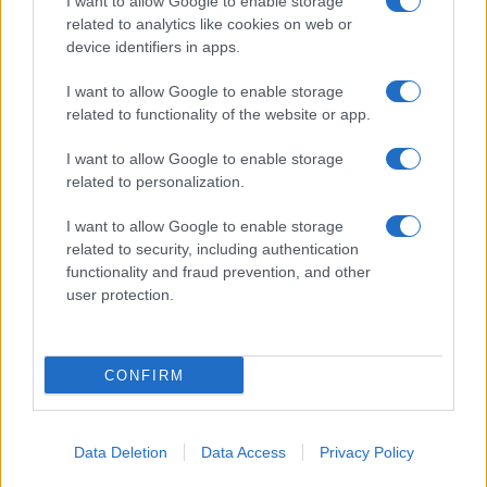
I want to allow Google to enable storage
accoglienza minori chiude
related to analytics like cookies on web or
device identifiers in apps.
Olbia, divieto di sosta contro spaccio e degrado:
I want to allow Google to enable storage
esplode la protesta
related to functionality of the website or app.
I want to allow Google to enable storage
Pausa caffè impeccabile: come scegliere la
related to personalization.
soluzione ideale per la casa e l’ufficio
I want to allow Google to enable storage
related to security, including authentication
Monte Pino, la fine di un lungo dolore: storia e
functionality and fraud prevention, and other
user protection.
rinascita della strada che segnò la Gallura
CONFIRM
Data Deletion
Data Access
Privacy Policy