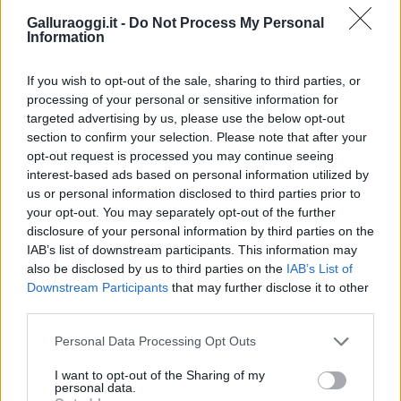
Galluraoggi.it -
Do Not Process My Personal
Information
If you wish to opt-out of the sale, sharing to third parties, or
processing of your personal or sensitive information for
Vuoi rimuovere le pubblicità nazionali?
targeted advertising by us, please use the below opt-out
section to confirm your selection. Please note that after your
Puoi abbonarti a
soli € 1,10 al mese
opt-out request is processed you may continue seeing
cliccando
qui
interest-based ads based on personal information utilized by
us or personal information disclosed to third parties prior to
your opt-out. You may separately opt-out of the further
Sei già abbonato?
disclosure of your personal information by third parties on the
IAB’s list of downstream participants. This information may
also be disclosed by us to third parties on the
IAB’s List of
Puoi effettuare l'accesso andando nella
Downstream Participants
that may further disclose it to other
sezione
Login
dal menù del sito o
third parties.
cliccando
qui
Please note that this website/app uses one or more Google
Personal Data Processing Opt Outs
services and may gather and store information including but
not limited to your visit or usage behaviour. You may click to
I want to opt-out of the Sharing of my
TEMI:
Comune Di Palau
personal data.
grant or deny consent to Google and its third-party tags to