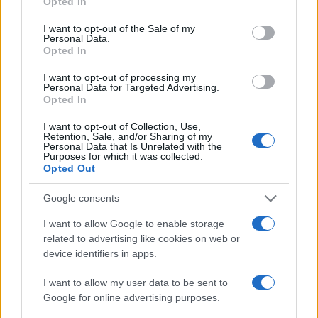
Opted In
use your data for below specified purposes in below Google
Notizie in tempo reale?
consent section.
I want to opt-out of the Sale of my
Entra nel canale telegram di
Personal Data.
Opted In
GalluraOggi.it
I want to opt-out of processing my
Personal Data for Targeted Advertising.
Opted In
Inviaci le tue segnalazioni,
I want to opt-out of Collection, Use,
Retention, Sale, and/or Sharing of my
i tuoi video e le tue foto
Personal Data that Is Unrelated with the
Purposes for which it was collected.
Su WhatsApp al numero +39
Opted Out
345 356 7512
Google consents
I want to allow Google to enable storage
related to advertising like cookies on web or
device identifiers in apps.
Ricevi le nostre ultime news
I want to allow my user data to be sent to
Google for online advertising purposes.
da
Google News