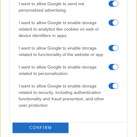
I want to allow Google to send me
personalized advertising.
Condividi l'articolo
I want to allow Google to enable storage
F
T
Pi
W
S
related to analytics like cookies on web or
device identifiers in apps.
a
w
n
h
h
ce
it
te
at
a
I want to allow Google to enable storage
Articolo precedente
related to functionality of the website or app.
b
te
re
s
re
Prossimo articolo
o
r
st
A
I want to allow Google to enable storage
related to personalization.
o
p
NOTIZIE RECENTI
k
p
I want to allow Google to enable storage
related to security, including authentication
functionality and fraud prevention, and other
Incendio nella notte a Olbia, a fuoco due furgoni
user protection.
A fuoco un deposito con bombole, intervento dei
CONFIRM
vigili del fuoco a Rudalza