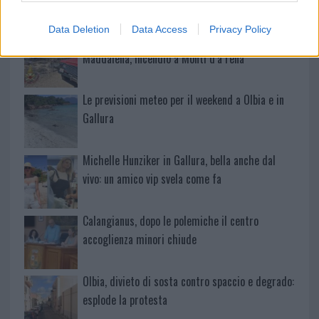
Data Deletion
Data Access
Privacy Policy
Ristorante distrutto dalle fiamme a La
Maddalena, incendio a Monti d’à rena
Le previsioni meteo per il weekend a Olbia e in
Gallura
Michelle Hunziker in Gallura, bella anche dal
vivo: un amico vip svela come fa
Calangianus, dopo le polemiche il centro
accoglienza minori chiude
Olbia, divieto di sosta contro spaccio e degrado:
esplode la protesta