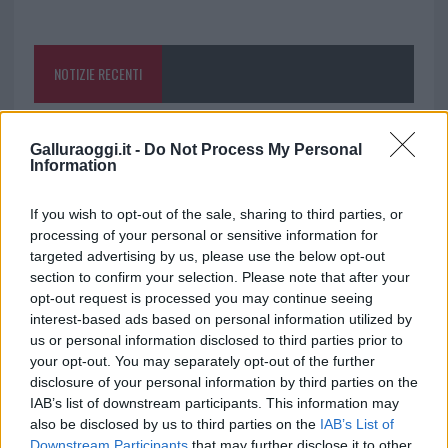
o
r
st
A
o
p
NOTIZIE RECENTI
k
p
Incendi, a San Pasquale arriva il Campo Base:
Galluraoggi.it -
Do Not Process My Personal
l’inaugurazione
Information
If you wish to opt-out of the sale, sharing to third parties, or
Andrea Mura conquista Palau: grande
processing of your personal or sensitive information for
partecipazione per il suo racconto
targeted advertising by us, please use the below opt-out
section to confirm your selection. Please note that after your
opt-out request is processed you may continue seeing
Calangianus, allarme sul centro accoglienza
interest-based ads based on personal information utilized by
minori, Albieri: “Episodi gravissimi”
us or personal information disclosed to third parties prior to
your opt-out. You may separately opt-out of the further
disclosure of your personal information by third parties on the
Gallura, finti clienti svuotano le suite: furto da
IAB’s list of downstream participants. This information may
50mila nel resort
also be disclosed by us to third parties on the
IAB’s List of
Downstream Participants
that may further disclose it to other