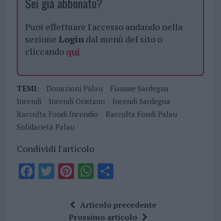
Sei già abbonato?
Puoi effettuare l'accesso andando nella
sezione
Login
dal menù del sito o
cliccando
qui
TEMI:
Donazioni Palau
Fiamme Sardegna
Incendi
Incendi Oristano
Incendi Sardegna
Raccolta Fondi Incendio
Raccolta Fondi Palau
Solidarietà Palau
Condividi l'articolo
F
T
Pi
W
S
a
w
n
h
h
ce
it
te
at
a
Articolo precedente
b
te
re
s
re
Prossimo articolo