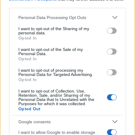
third parties.
Meteo Olbia 7 agosto, sole e caldo tornano
protagonisti
Please note that this website/app uses one or more Google
Personal Data Processing Opt Outs
services and may gather and store information including but
not limited to your visit or usage behaviour. You may click to
I want to opt-out of the Sharing of my
Test tunnel Olbia: rampe chiuse ancora fino a
personal data.
grant or deny consent to Google and its third-party tags to
Opted In
fine agosto
use your data for below specified purposes in below Google
consent section.
I want to opt-out of the Sale of my
Personal Data.
Aggius conquista la classifica delle mete più
Opted In
amate dell’estate 2026
I want to opt-out of processing my
Personal Data for Targeted Advertising.
Opted In
I want to opt-out of Collection, Use,
Retention, Sale, and/or Sharing of my
Personal Data that Is Unrelated with the
Purposes for which it was collected.
Opted Out
Google consents
I want to allow Google to enable storage