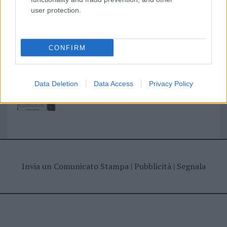
user protection.
I nostri cari
CONFIRM
Giovannimaria Cabras
Data Deletion
Data Access
Privacy Policy
Invia un Comunicato Stampa
|
Pubblicità
|
Segnala