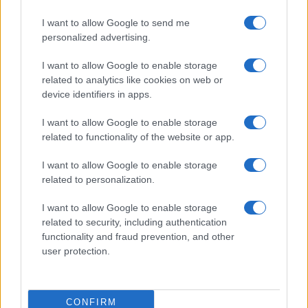
A fuoco un deposito con bombole, intervento dei
I want to allow Google to send me
vigili del fuoco a Rudalza
personalized advertising.
Ristorante distrutto dalle fiamme a La
I want to allow Google to enable storage
related to analytics like cookies on web or
Maddalena, incendio a Monti d’à rena
device identifiers in apps.
I want to allow Google to enable storage
Le previsioni meteo per il weekend a Olbia e in
related to functionality of the website or app.
Gallura
I want to allow Google to enable storage
related to personalization.
Michelle Hunziker in Gallura, bella anche dal
vivo: un amico vip svela come fa
I want to allow Google to enable storage
related to security, including authentication
functionality and fraud prevention, and other
Calangianus, dopo le polemiche il centro
user protection.
accoglienza minori chiude
Olbia, divieto di sosta contro spaccio e degrado:
CONFIRM