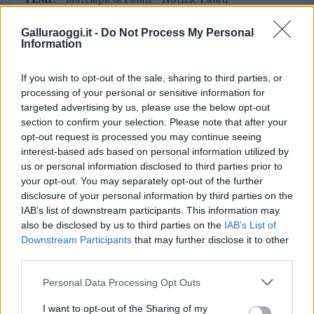
Palau Notizie
Galluraoggi.it -
Do Not Process My Personal
Information
Notizie in tempo reale?
Entra nel canale telegram di
If you wish to opt-out of the sale, sharing to third parties, or
GalluraOggi.it
processing of your personal or sensitive information for
targeted advertising by us, please use the below opt-out
section to confirm your selection. Please note that after your
opt-out request is processed you may continue seeing
interest-based ads based on personal information utilized by
Inviaci le tue segnalazioni,
us or personal information disclosed to third parties prior to
i tuoi video e le tue foto
your opt-out. You may separately opt-out of the further
Su WhatsApp al numero +39
disclosure of your personal information by third parties on the
345 356 7512
IAB’s list of downstream participants. This information may
also be disclosed by us to third parties on the
IAB’s List of
Downstream Participants
that may further disclose it to other
third parties.
Please note that this website/app uses one or more Google
Personal Data Processing Opt Outs
Ricevi le nostre ultime news
services and may gather and store information including but
not limited to your visit or usage behaviour. You may click to
I want to opt-out of the Sharing of my