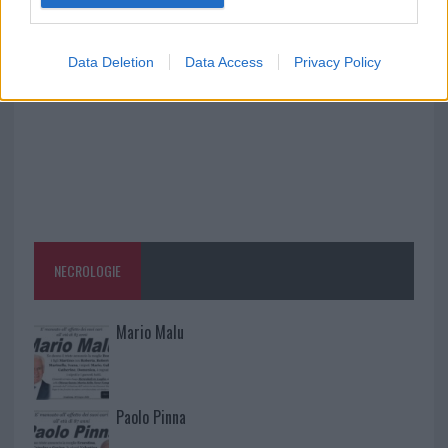
esplode la protesta
Data Deletion
Data Access
Privacy Policy
NECROLOGIE
Mario Malu
Paolo Pinna