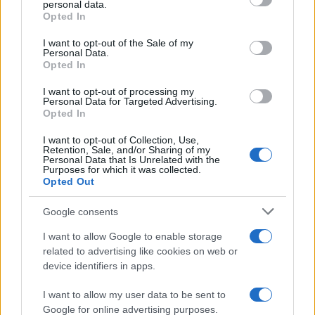
personal data.
grant or deny consent to Google and its third-party tags to
da
Google News
Opted In
use your data for below specified purposes in below Google
consent section.
I want to opt-out of the Sale of my
Personal Data.
Condividi l'articolo
Opted In
F
T
Pi
W
S
I want to opt-out of processing my
Personal Data for Targeted Advertising.
a
w
n
h
h
Opted In
ce
it
te
at
a
I want to opt-out of Collection, Use,
Articolo precedente
Retention, Sale, and/or Sharing of my
b
te
re
s
re
Personal Data that Is Unrelated with the
Prossimo articolo
Purposes for which it was collected.
o
r
st
A
Opted Out
o
p
Google consents
NOTIZIE RECENTI
k
p
I want to allow Google to enable storage
related to advertising like cookies on web or
Incendio nella notte a Olbia, a fuoco due furgoni
device identifiers in apps.
I want to allow my user data to be sent to
Google for online advertising purposes.