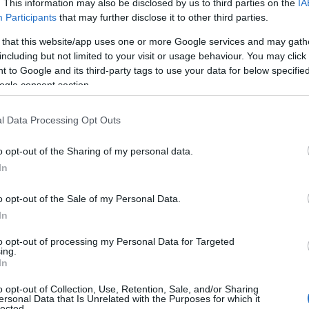
ella Gallura e della Sardegna alla presidente
. This information may also be disclosed by us to third parties on the
IA
Participants
that may further disclose it to other third parties.
 that this website/app uses one or more Google services and may gath
cianti sardi e della Gallura, alla
including but not limited to your visit or usage behaviour. You may click 
 to Google and its third-party tags to use your data for below specifi
he si è insediata in Regione, dopo la vittoria
ogle consent section.
bbraio 2024. Le esigenze sono comuni in tutto il
 i rappresentanti dei commercianti di Olbia
l Data Processing Opt Outs
re le loro
richieste del settore
.
o opt-out of the Sharing of my personal data.
natrice è l’applicazione del
Principio
In
terventi immediati e straordinari tesi a
ispetto al Continente”, fanno sapere da
o opt-out of the Sale of my Personal Data.
i muove da e per la Sardegna (
non solo dei
In
riale significa garantire a ciascun cittadino che
 movimentano merci e servizi da/per l’Isola,
to opt-out of processing my Personal Data for Targeted
ing.
giungere, partendo dalla propria sede,
In
erimento con tempi, frequenze e costi coerenti
o opt-out of Collection, Use, Retention, Sale, and/or Sharing
ei vigenti sulla “terra ferma”.
ersonal Data that Is Unrelated with the Purposes for which it
lected.