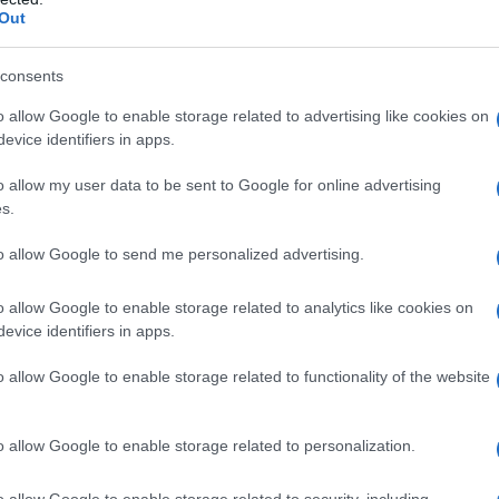
Out
luppare una rete integrata di trasporti pubblici
enderla competitiva rispetto al trasporto
consents
cessità di considerare aspetti sociali e
ogica, puntando verso un’energia a basse
o allow Google to enable storage related to advertising like cookies on
novabili. Tuttavia, attualmente, la maggior
evice identifiers in apps.
sola proviene ancora da fonti fossili,
o allow my user data to be sent to Google for online advertising
ambiamento verso fonti più sostenibili.
s.
nare “l’abnorme incremento del costo delle
to allow Google to send me personalized advertising.
hanno messo in pratica importanti azioni di
lineano i rappresentanti dei commercianti –
o allow Google to enable storage related to analytics like cookies on
a energetica, nuove forme di
evice identifiers in apps.
iazione dei contratti. Tra i tanti strumenti,
o allow Google to enable storage related to functionality of the website
na opportunità che permette di migliorare
ella collettività, ridurre i costi in bolletta,
energetiche sostenibili e accedere agli incentivi
o allow Google to enable storage related to personalization.
o allow Google to enable storage related to security, including