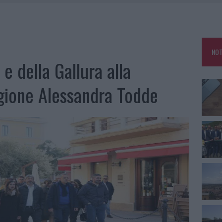
DDA, RISCHIO PER LA RETE ELETTRICA
L CANTIERE: LA GALLURA RITROVA LA STRADA
NOT
U, IL COMUNE COMPLETA L’ITER
 e della Gallura alla
SCEGLIERE LA SOLUZIONE IDEALE PER LA CASA E L’UFFICIO
gione Alessandra Todde