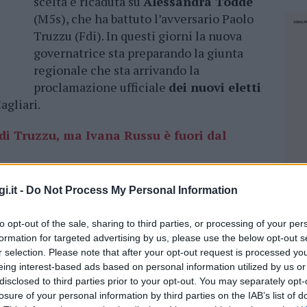
scelta è ricaduta su
Alessandra Todde
(M5s), che ha battuto l’avversario Paolo
Truzzu (Fdi). In questi giorni la nuova
governatrice sta preparando la giunta
regionale che sta arrivando la
proclamazione ufficiale
dei nuovi eletti
agliari.
 di Truzzu, ma Ivana Russu è fuori dal
ardegna la
nuova governatrice
dovrà
i.it -
Do Not Process My Personal Information
versi territori dell’Isola, in parte disattese
che sono differenti e urgenti: si va dalla
to opt-out of the sale, sharing to third parties, or processing of your per
formation for targeted advertising by us, please use the below opt-out s
omia, al lavoro, trasporti, turismo
. Tra
r selection. Please note that after your opt-out request is processed y
 ha molte richieste alla nuova presidente della
eing interest-based ads based on personal information utilized by us or
disclosed to third parties prior to your opt-out. You may separately opt-
losure of your personal information by third parties on the IAB’s list of
NEC