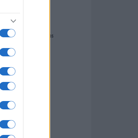
I nostri cari
Giovannimaria Cabras