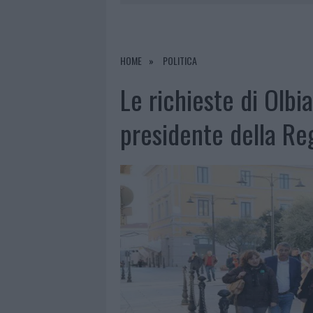
LA GALLURA
7 AGOSTO 2026
|
RAID NELLE CAMPAGNE DI BERCHI
7 AGOSTO 2026
|
MONTE PINO, VIA I CANCELLI DE
HOME
POLITICA
7 AGOSTO 2026
|
NUOVI STALLI RESIDENTI A PALA
Le richieste di Olbia
7 AGOSTO 2026
|
PAUSA CAFFÈ IMPECCABILE: COME 
presidente della Re