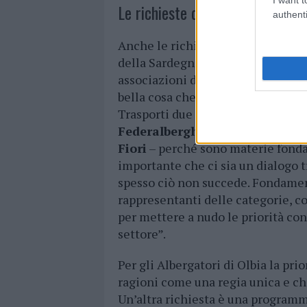
Le richieste del settore albergh
authenti
Anche le richieste del settore alb
della Sardegna Alessandra Todde so
associazioni di categoria, per fare
bella cosa che la nuova governatr
Trasporti due persone esperte del 
Federalberghi
e Presidente dell’
Fiori
– perché sono materie fondam
importante che ci sia un dialogo t
spesso ciò non succede. Fondament
rappresentanti delle categorie, c
per mettere a nudo le priorità con
settore”.
Per gli Albergatori di Olbia la prio
ragioni come una regia unica e che
Un’altra richiesta è una program