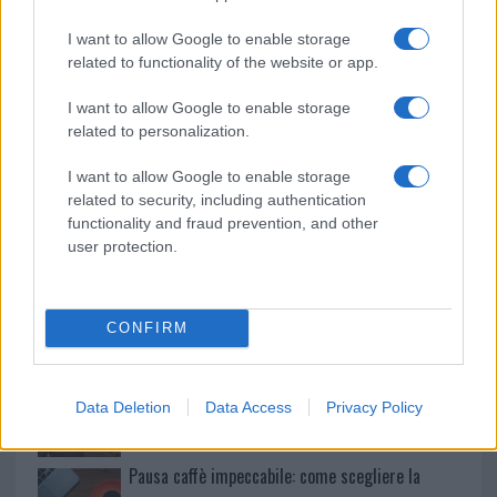
o
p
NOTIZIE RECENTI
k
p
I want to allow Google to enable storage
related to functionality of the website or app.
Le previsioni meteo per il weekend a Olbia e in
I want to allow Google to enable storage
Gallura
related to personalization.
I want to allow Google to enable storage
Michelle Hunziker in Gallura, bella anche dal
related to security, including authentication
vivo: un amico vip svela come fa
functionality and fraud prevention, and other
user protection.
Calangianus, dopo le polemiche il centro
accoglienza minori chiude
CONFIRM
Olbia, divieto di sosta contro spaccio e degrado:
esplode la protesta
Data Deletion
Data Access
Privacy Policy
Pausa caffè impeccabile: come scegliere la