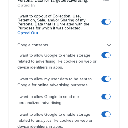
Personal Data for Targeted Advertising.
345 356 7512
Opted In
I want to opt-out of Collection, Use,
Retention, Sale, and/or Sharing of my
Personal Data that Is Unrelated with the
Purposes for which it was collected.
Opted Out
Ricevi le nostre ultime news
Google consents
da
Google News
I want to allow Google to enable storage
related to advertising like cookies on web or
device identifiers in apps.
Condividi l'articolo
I want to allow my user data to be sent to
F
T
Pi
W
S
Google for online advertising purposes.
a
w
n
h
h
I want to allow Google to send me
ce
it
te
at
a
personalized advertising.
Articolo precedente
b
te
re
s
re
Prossimo articolo
I want to allow Google to enable storage
o
r
st
A
related to analytics like cookies on web or
device identifiers in apps.