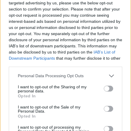
Sei già abbonato?
targeted advertising by us, please use the below opt-out
section to confirm your selection. Please note that after your
opt-out request is processed you may continue seeing
Puoi effettuare l'accesso andando nella
interest-based ads based on personal information utilized by
sezione
Login
dal menù del sito o
us or personal information disclosed to third parties prior to
cliccando
qui
your opt-out. You may separately opt-out of the further
disclosure of your personal information by third parties on the
IAB’s list of downstream participants. This information may
also be disclosed by us to third parties on the
IAB’s List of
TEMI:
Notizie Gallura
Notizie Sardegna
Downstream Participants
that may further disclose it to other
third parties.
Notizie in tempo reale?
Entra nel canale telegram di
Please note that this website/app uses one or more Google
Personal Data Processing Opt Outs
services and may gather and store information including but
GalluraOggi.it
not limited to your visit or usage behaviour. You may click to
I want to opt-out of the Sharing of my
personal data.
grant or deny consent to Google and its third-party tags to
Opted In
use your data for below specified purposes in below Google
consent section.
I want to opt-out of the Sale of my
Inviaci le tue segnalazioni,
Personal Data.
Opted In
i tuoi video e le tue foto
Su WhatsApp al numero +39
I want to opt-out of processing my