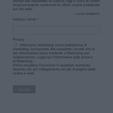
Iscriviti alla newsletter di Gallura Oggi e ricevi le nostre
email periodiche contenenti le ultime notizie pubblicate
sul sito web!
*
campo obbligatorio
*
Indirizzo email
Privacy
Utilizziamo Mailchimp come piattaforma di
marketing. Iscrivendoti alla newsletter accetti che le
tue informazioni siano trasferite a Mailchimp per
l'elaborazione.
Leggi qui l'informativa sulla privacy
di Mailchimp
.
Potrai annullare l'iscrizione in qualsiasi momento
facendo clic sul collegamento nel piè di pagina delle
nostre e-mail.