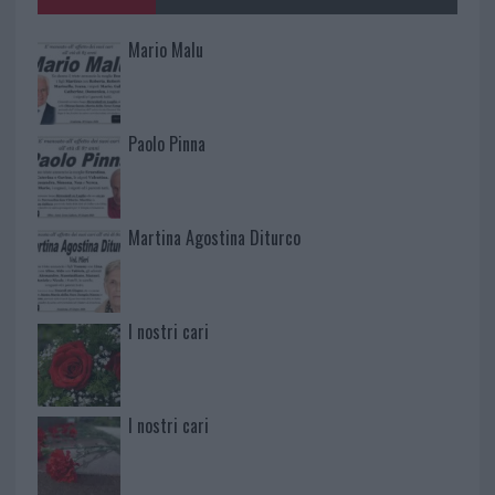
Mario Malu
Paolo Pinna
Martina Agostina Diturco
I nostri cari
I nostri cari