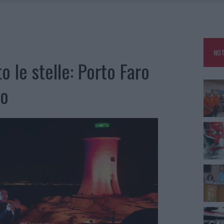
A IL CAMPO BASE: L’INAUGURAZIONE
: GRANDE PARTECIPAZIONE PER IL SUO RACCONTO
RO ACCOGLIENZA MINORI, ALBIERI: “EPISODI GRAVISSIMI”
NOT
 le stelle: Porto Faro
co