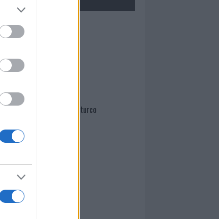
Mario Malu
Paolo Pinna
Martina Agostina Diturco
I nostri cari
I nostri cari