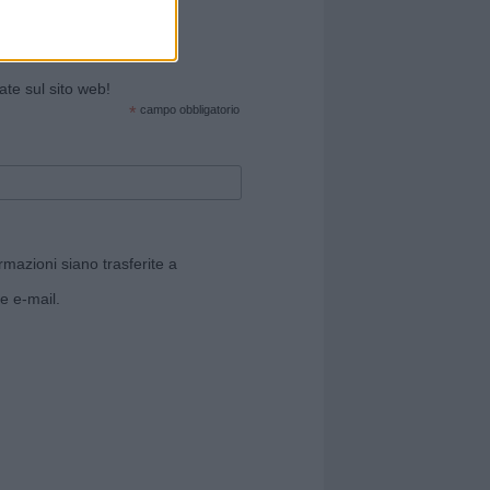
cate sul sito web!
*
campo obbligatorio
rmazioni siano trasferite a
e e-mail.