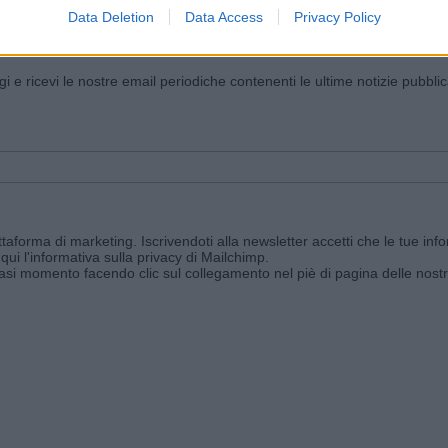
Data Deletion
Data Access
Privacy Policy
iornato?
ggi e ricevi le nostre email periodiche contenenti le ultime notizie pubbli
aforma di marketing. Iscrivendoti alla newsletter accetti che le tue info
qui l'informativa sulla privacy di Mailchimp
.
siasi momento facendo clic sul collegamento nel piè di pagina delle nostr