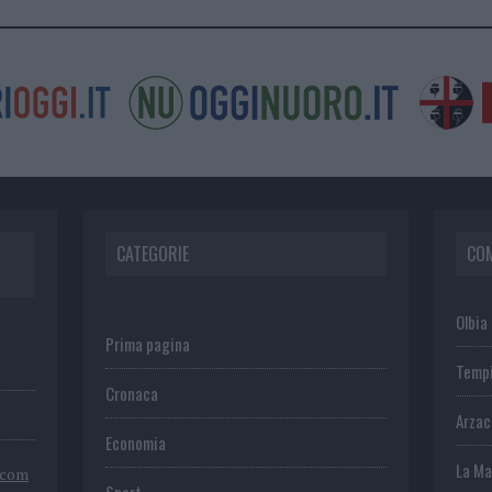
CATEGORIE
CO
Olbia
Prima pagina
Temp
Cronaca
Arza
Economia
La Ma
.com
Sport