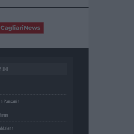
MUNI
io Pausania
chena
ddalena