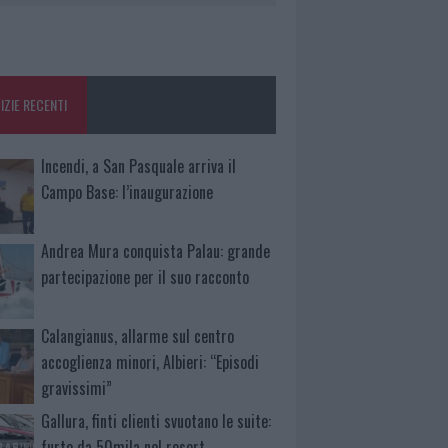
IZIE RECENTI
Incendi, a San Pasquale arriva il
Campo Base: l’inaugurazione
Andrea Mura conquista Palau: grande
partecipazione per il suo racconto
Calangianus, allarme sul centro
accoglienza minori, Albieri: “Episodi
gravissimi”
Gallura, finti clienti svuotano le suite:
furto da 50mila nel resort