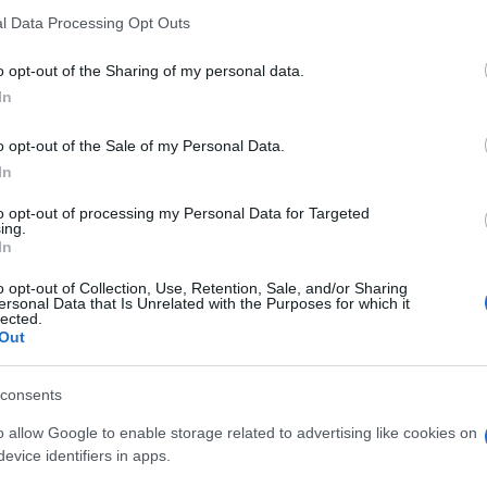
l Data Processing Opt Outs
one Sarditudine e dal Comune di Palau, rientra
che parlano 2025”, una rassegna che celebra la
o opt-out of the Sharing of my personal data.
La serata promette di essere un’esperienza
In
el faro, la tranquillità dei pini e l’orizzonte
azz e sonorità esotiche per creare un’atmosfera
o opt-out of the Sale of my Personal Data.
ento da non perdere per gli amanti della
In
gio sardo.
to opt-out of processing my Personal Data for Targeted
ing.
In
azionali?
o opt-out of Collection, Use, Retention, Sale, and/or Sharing
ersonal Data that Is Unrelated with the Purposes for which it
 mese
cliccando
qui
lected.
Out
consents
do nella sezione
Login
dal menù del sito o
o allow Google to enable storage related to advertising like cookies on
evice identifiers in apps.