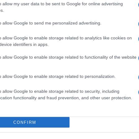
o allow my user data to be sent to Google for online advertising
s.
Estate Sardegna
Eventi Gallura
Eventi Palau
to allow Google to send me personalized advertising.
au Notizie
Porto Faro Evento
Porto Faro Palau
o allow Google to enable storage related to analytics like cookies on
evice identifiers in apps.
o allow Google to enable storage related to functionality of the website
dente
Prossimo articolo
o allow Google to enable storage related to personalization.
o allow Google to enable storage related to security, including
cation functionality and fraud prevention, and other user protection.
Invia un Comunicato Stampa
|
Pubblicità
|
Segnala
CONFIRM