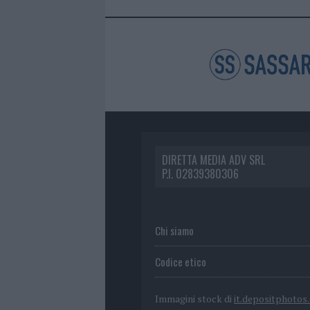
DIRETTA MEDIA ADV SRL
P.I. 02839380306
Chi siamo
Codice etico
Immagini stock di
it.depositphotos