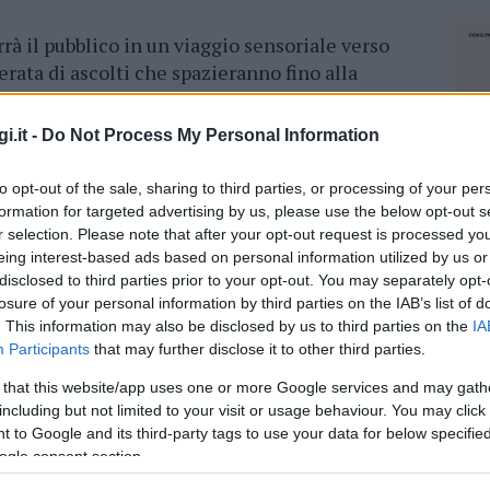
rrà il pubblico in un viaggio sensoriale verso
rata di ascolti che spazieranno fino alla
 colonna sonora perfetta per le proiezioni di
al calar del sole, animeranno la struttura del
i.it -
Do Not Process My Personal Information
iva che dialoga con il paesaggio circostante.
to opt-out of the sale, sharing to third parties, or processing of your per
 il progetto musicale di Matteo Carta, un
formation for targeted advertising by us, please use the below opt-out s
o degli strumenti a corda, in particolare del
r selection. Please note that after your opt-out request is processed y
ne di paesaggi e rituali di un mondo rurale
eing interest-based ads based on personal information utilized by us or
disclosed to third parties prior to your opt-out. You may separately opt-
de vita attraverso sonorità che fondono
losure of your personal information by third parties on the IAB’s list of
a, drone e progressive.
. This information may also be disclosed by us to third parties on the
IA
Participants
that may further disclose it to other third parties.
ondra, dove ha assorbito stimoli e influenze
a a questo progetto che ha ricevuto
 that this website/app uses one or more Google services and may gath
including but not limited to your visit or usage behaviour. You may click 
m di debutto, uscito per l’etichetta piemontese
 to Google and its third-party tags to use your data for below specifi
suonato da lui e rappresenta un unicum nel
ogle consent section.
eo.
NEC