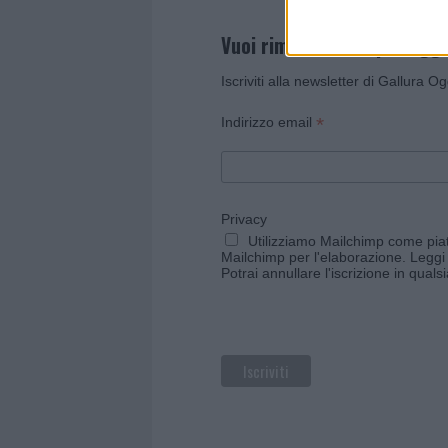
Vuoi rimanere sempre agg
Iscriviti alla newsletter di Gallura O
*
Indirizzo email
Privacy
Utilizziamo Mailchimp come piatt
Mailchimp per l'elaborazione.
Leggi 
Potrai annullare l'iscrizione in qual