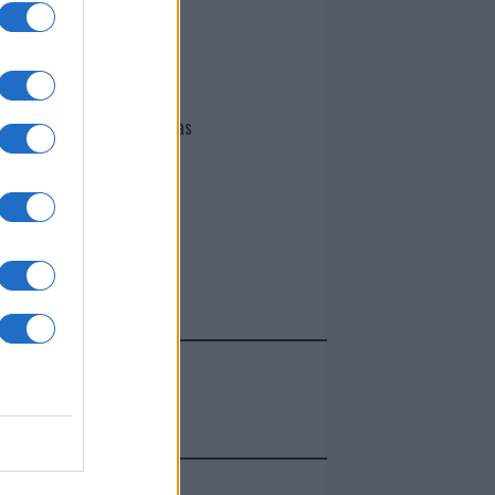
I nostri cari
Giovannimaria Cabras