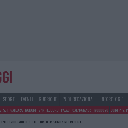
SPORT
EVENTI
RUBRICHE
PUBLIREDAZIONALI
NECROLOGIE
A
S. T. GALLURA
BUDONI
SAN TEODORO
PALAU
CALANGIANUS
BUDDUSÒ
LOIRI P. S. 
CLIENTI SVUOTANO LE SUITE: FURTO DA 50MILA NEL RESORT
GOSTO, SOLE E CALDO TORNANO PROTAGONISTI